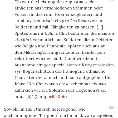
"Es war die Leistung des Augustus, viele
Einheiten aus verschiedenen Stämmen oder
Völkern in das röm. Heer einzugliedern und
somit systematisch ein großes Reservoir an
Soldaten und mil. Fähigkeiten zu nutzen. [...]
Spätestens im 1. Jh. n. Chr. bestanden die meisten
a[uxilia]
. vermutlich aus Soldaten, die in Gebieten
wie Belgica und Pannonia, später auch aus an
den Militärlagern angrenzenden Ländereien
rekrutiert worden sind. Damit wurde mit
Ausnahme einiger spezialisierter Krieger wie den
syr. Bogenschützen der homogene ethnische
Charakter der
a.
nach und nach aufgegeben. Im
Jahre 23 n.Chr. waren die
a.
scheinbar ebenso
zahlreich wie die Soldaten der Legionen (Tac.
ann. 4,5)."
(
Campbell 2006
)
18
Sowohl im Fall ethnisch heterogener wie
2
auch homogener Truppen
darf man davon ausgehen,