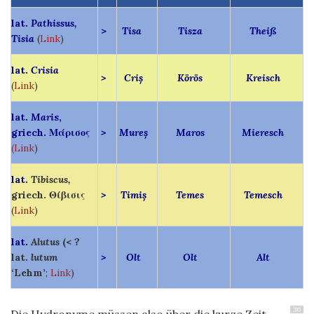
lat.
Pathissus,
>
Tisa
Tisza
Theiß
Tisia
(
Link
)
lat.
Crisia
>
Criș
Körös
Kreisch
(
Link
)
lat.
Mari
s,
griech.
Μάρισος
>
Mureș
Maros
Mieresch
(Link
)
lat.
Tibiscus,
griech. Θίβισις
>
Timiș
Temes
Temesch
(
Link
)
lat.
Alutus
(< ?
lat.
lutum
>
Olt
Olt
Alt
‘Lehm’
;
Link
)
36