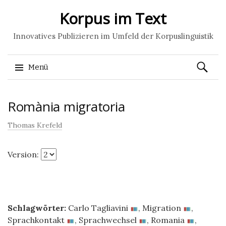
Korpus im Text
Innovatives Publizieren im Umfeld der Korpuslinguistik
Suchen
Menü
nach:
Springe
Romània migratoria
zum
Inhalt
Thomas Krefeld
Version:
Schlagwörter:
Carlo Tagliavini
,
Migration
,
Sprachkontakt
,
Sprachwechsel
,
Romania
,