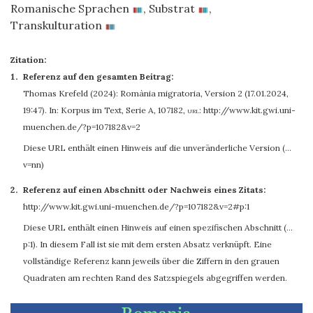
Romanische Sprachen
,
Substrat
,
Transkulturation
Zitation:
Referenz auf den gesamten Beitrag:
Thomas Krefeld
(2024): Romània migratoria, Version 2 (17.01.2024,
19:47). In: Korpus im Text, Serie A, 107182
,
url:
http://www.kit.gwi.uni-
muenchen.de/?p=107182&v=2
Diese URL enthält einen Hinweis auf die unveränderliche Version (…
v=nn)
Referenz auf einen Abschnitt oder Nachweis eines Zitats:
http://www.kit.gwi.uni-muenchen.de/?p=107182&v=2#p:1
Diese URL enthält einen Hinweis auf einen spezifischen Abschnitt (…
p:1). In diesem Fall ist sie mit dem ersten Absatz verknüpft. Eine
vollständige Referenz kann jeweils über die Ziffern in den grauen
Quadraten am rechten Rand des Satzspiegels abgegriffen werden.