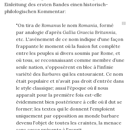
Einleitung des ersten Bandes einen historisch-
philologischen Kommentar:
2
"On tira de
Romanus
le nom
Romania
, formé
par analogie d’après
Gallia Graecia Britannia
,
etc. L'avénement de ce nom indique d'une façon
frappante le moment où la fusion fut complète
entre les peuples si divers soumis par Rome, et
où tous, se reconnaissant comme membre d’une
seule nation, s'opposèrent en bloc à l'infinie
variété des
Barbares
qui les entouraient. Ce nom
était populaire et n'avait pas droit d’entrée dans
le style classique; aussi l'époque où il nous
apparaît pour la première fois est-elle
évidemment bien postérieure à celle où il dut se
former; les textes qui le donnent l'emploient
uniquement par opposition au monde barbare
devenu l'objet de toutes les craintes, la menace
sans cesse présente à l'esprit.