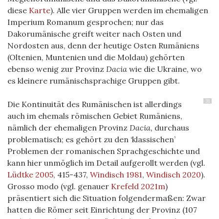
diese
Karte
). Alle vier Gruppen werden im ehemaligen
Imperium Romanum gesprochen; nur das
Dakorumänische greift weiter nach Osten und
Nordosten aus, denn der heutige Osten Rumäniens
(Oltenien, Muntenien und die Moldau) gehörten
ebenso wenig zur Provinz
Dacia
wie die Ukraine, wo
es kleinere rumänischsprachige Gruppen gibt.
31
Die Kontinuität des Rumänischen ist allerdings
auch im ehemals römischen Gebiet Rumäniens,
nämlich der ehemaligen Provinz
Dacia,
durchaus
problematisch; es gehört zu den ‘klassischen’
Problemen der romanischen Sprachgeschichte und
kann hier unmöglich im Detail aufgerollt werden (vgl.
Lüdtke 2005
, 415-437,
Windisch 1981
,
Windisch 2020
).
Grosso modo (vgl. genauer
Krefeld 2021m
)
präsentiert sich die Situation folgendermaßen: Zwar
hatten die Römer seit Einrichtung der Provinz (107