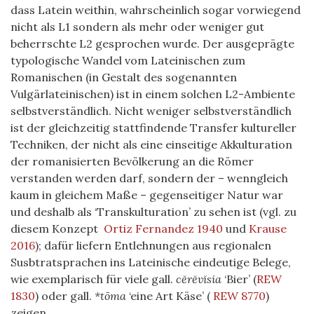
dass Latein weithin, wahrscheinlich sogar vorwiegend
nicht als L1 sondern als mehr oder weniger gut
beherrschte L2 gesprochen wurde. Der ausgeprägte
typologische Wandel vom Lateinischen zum
Romanischen (in Gestalt des sogenannten
Vulgärlateinischen) ist in einem solchen L2-Ambiente
selbstverständlich. Nicht weniger selbstverständlich
ist der gleichzeitig stattfindende Transfer kultureller
Techniken, der nicht als eine einseitige Akkulturation
der romanisierten Bevölkerung an die Römer
verstanden werden darf, sondern der – wenngleich
kaum in gleichem Maße – gegenseitiger Natur war
und deshalb als ‘Transkulturation’ zu sehen ist (vgl. zu
diesem Konzept
Ortiz Fernandez 1940
und
Krause
2016
); dafür liefern Entlehnungen aus regionalen
Susbtratsprachen ins Lateinische eindeutige Belege,
wie exemplarisch für viele gall.
cĕrĕvĭsia
‘
Bier’ (
REW
1830
) oder gall.
*tōma
‘eine Art Käse’ (
REW 8770
)
zeigen.