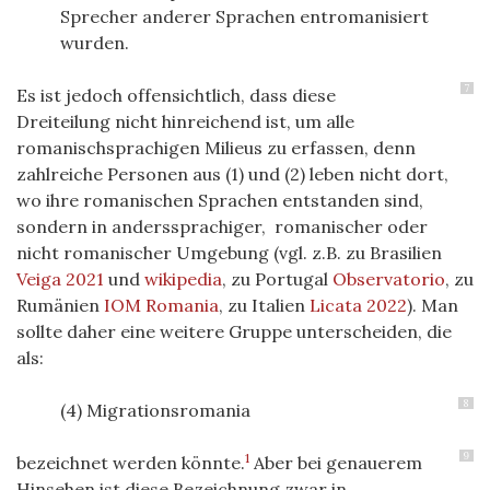
Sprecher anderer Sprachen entromanisiert
wurden.
7
Es ist jedoch offensichtlich, dass diese
Dreiteilung nicht hinreichend ist, um alle
romanischsprachigen Milieus zu erfassen, denn
zahlreiche Personen aus (1) und (2) leben nicht dort,
wo ihre romanischen Sprachen entstanden sind,
sondern in anderssprachiger, romanischer oder
nicht romanischer Umgebung (vgl. z.B. zu Brasilien
Veiga 2021
und
wikipedia
, zu Portugal
Observatorio
, zu
Rumänien
IOM Romania
, zu Italien
Licata 2022
). Man
sollte daher eine weitere Gruppe unterscheiden, die
als:
8
(4) Migrationsromania
9
1
bezeichnet werden könnte.
Aber bei genauerem
Hinsehen ist diese Bezeichnung zwar in