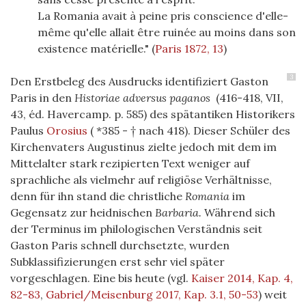
La Romania avait à peine pris conscience d'elle-
même qu'elle allait être ruinée au moins dans son
existence matérielle."
(
Paris 1872, 13
)
3
Den Erstbeleg des Ausdrucks identifiziert Gaston
Paris in den
Historiae adversus paganos
(416-418, VII,
43, éd. Havercamp. p. 585) des spätantiken Historikers
Paulus
Orosius
( *385 - † nach 418). Dieser Schüler des
Kirchenvaters Augustinus zielte jedoch mit dem im
Mittelalter stark rezipierten Text weniger auf
sprachliche als vielmehr auf religiöse Verhältnisse,
denn für ihn stand die christliche
Romania
im
Gegensatz zur heidnischen
Barbaria.
Während sich
der Terminus im philologischen Verständnis seit
Gaston Paris schnell durchsetzte, wurden
Subklassifizierungen erst sehr viel später
vorgeschlagen. Eine bis heute (vgl.
Kaiser 2014, Kap. 4,
82-83
,
Gabriel/Meisenburg 2017, Kap. 3.1, 50-53
) weit