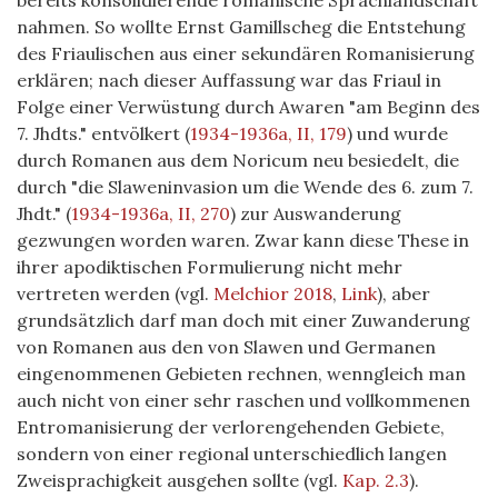
bereits konsolidierende romanische Sprachlandschaft
nahmen. So wollte Ernst Gamillscheg die Entstehung
des Friaulischen aus einer sekundären Romanisierung
erklären; nach dieser Auffassung war das Friaul in
Folge einer Verwüstung durch Awaren "am Beginn des
7. Jhdts." entvölkert
(
1934-1936a, II, 179
)
und wurde
durch Romanen aus dem Noricum neu besiedelt, die
durch "die Slaweninvasion um die Wende des 6. zum 7.
Jhdt."
(
1934-1936a, II, 270
)
zur Auswanderung
gezwungen worden waren. Zwar kann diese These in
ihrer apodiktischen Formulierung nicht mehr
vertreten werden (vgl.
Melchior 2018
,
Link
), aber
grundsätzlich darf man doch mit einer Zuwanderung
von Romanen aus den von Slawen und Germanen
eingenommenen Gebieten rechnen, wenngleich man
auch nicht von einer sehr raschen und vollkommenen
Entromanisierung der verlorengehenden Gebiete,
sondern von einer regional unterschiedlich langen
Zweisprachigkeit ausgehen sollte (vgl.
Kap. 2.3
).