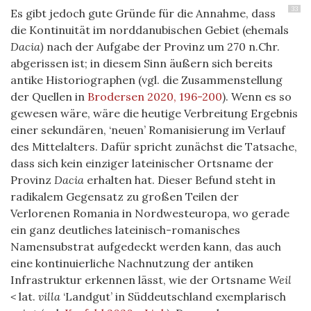
33
Es gibt jedoch gute Gründe für die Annahme, dass
die Kontinuität im norddanubischen Gebiet (ehemals
Dacia)
nach der Aufgabe der Provinz um 270 n.Chr.
abgerissen ist; in diesem Sinn äußern sich bereits
antike Historiographen (vgl. die Zusammenstellung
der Quellen in
Brodersen 2020, 196-200
). Wenn es so
gewesen wäre, wäre die heutige Verbreitung Ergebnis
einer sekundären, ‘neuen’ Romanisierung im Verlauf
des Mittelalters. Dafür spricht zunächst die Tatsache,
dass sich kein einziger lateinischer Ortsname der
Provinz
Dacia
erhalten hat. Dieser Befund steht in
radikalem Gegensatz zu großen Teilen der
Verlorenen Romania in Nordwesteuropa, wo gerade
ein ganz deutliches lateinisch-romanisches
Namensubstrat aufgedeckt werden kann, das auch
eine kontinuierliche Nachnutzung der antiken
Infrastruktur erkennen lässt, wie der Ortsname
Weil
<
lat.
villa
‘Landgut’ in Süddeutschland exemplarisch