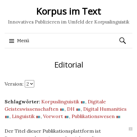
Korpus im Text
Innovatives Publizieren im Umfeld der Korpuslinguistik
Suchen
Menü
nach:
Springe
Editorial
zum
Inhalt
Version:
Schlagwörter:
Korpuslinguistik
,
Digitale
Geisteswissenschaften
,
DH
,
Digital Humanities
,
Linguistik
,
Vorwort
,
Publikationswesen
1
Der Titel dieser Publikationsplattform ist