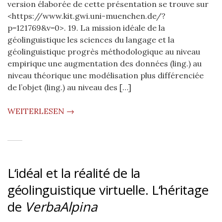
version élaborée de cette présentation se trouve sur
<https://www.kit.gwi.uni-muenchen.de/?
p=121769&v=0>. 19. La mission idéale de la
géolinguistique les sciences du langage et la
géolinguistique progrès méthodologique au niveau
empirique une augmentation des données (ling.) au
niveau théorique une modélisation plus différenciée
de l’objet (ling.) au niveau des […]
WEITERLESEN →
L‘idéal et la réalité de la
géolinguistique virtuelle. L‘héritage
de
VerbaAlpina