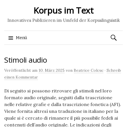
Korpus im Text
Innovatives Publizieren im Umfeld der Korpuslinguistik
Suchen
Menü
nach:
Springe
Stimoli audio
zum
Inhalt
Veröffentlicht am
10. März 2025
von
Beatrice Colcuc
·
Schreib
einen Kommentar
Di seguito si possono ritrovare gli stimoli nel loro
formato audio originale, seguiti dalla trascrizione
nelle relative grafie e dalla trascrizione fonetica (AFI).
Viene fornita altresì una traduzione in italiano per la
quale si è cercato di rimanere il più possibile fedeli ai
contenuti dell’audio originale. Le indicazioni degli