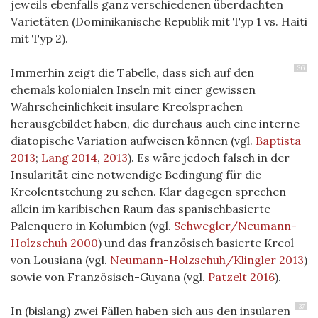
jeweils ebenfalls ganz verschiedenen überdachten
Varietäten (Dominikanische Republik mit Typ 1 vs. Haiti
mit Typ 2).
36
Immerhin zeigt die Tabelle, dass sich auf den
ehemals kolonialen Inseln mit einer gewissen
Wahrscheinlichkeit insulare Kreolsprachen
herausgebildet haben, die durchaus auch eine interne
diatopische Variation aufweisen können (vgl.
Baptista
2013
;
Lang 2014
,
2013
). Es wäre jedoch falsch in der
Insularität eine notwendige Bedingung für die
Kreolentstehung zu sehen. Klar dagegen sprechen
allein im karibischen Raum das spanischbasierte
Palenquero in Kolumbien (vgl.
Schwegler/Neumann-
Holzschuh 2000
) und das französisch basierte Kreol
von Lousiana (vgl.
Neumann-Holzschuh/Klingler 2013
)
sowie von Französisch-Guyana (vgl.
Patzelt 2016
).
37
I
n
(bislang)
zwei Fällen
haben sich aus den insularen