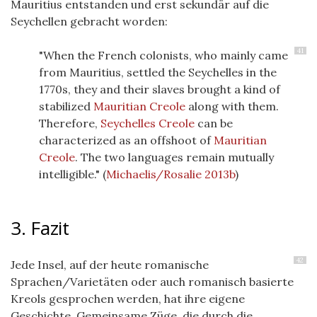
Mauritius entstanden und erst sekundär auf die
Seychellen gebracht worden:
41
"When the French colonists, who mainly came
from Mauritius, settled the Seychelles in the
1770s, they and their slaves brought a kind of
stabilized
Mauritian Creole
along with them.
Therefore,
Seychelles Creole
can be
characterized as an offshoot of
Mauritian
Creole
. The two languages remain mutually
intelligible."
(
Michaelis/Rosalie 2013b
)
3. Fazit
42
Jede Insel, auf der heute romanische
Sprachen/Varietäten oder auch romanisch basierte
Kreols gesprochen werden, hat ihre eigene
Geschichte, Gemeinsame Züge, die durch die