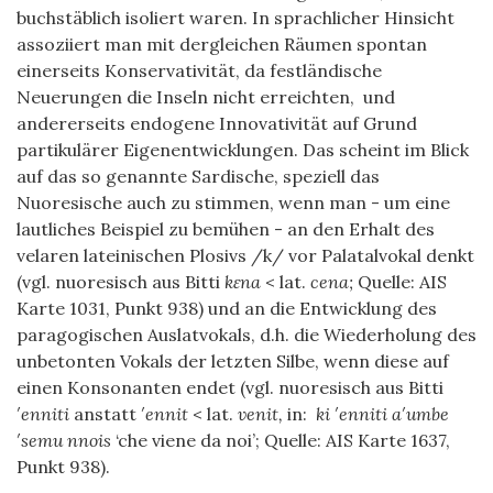
buchstäblich isoliert waren. In sprachlicher Hinsicht
assoziiert man mit dergleichen Räumen spontan
einerseits Konservativität, da festländische
Neuerungen die Inseln nicht erreichten, und
andererseits endogene Innovativität auf Grund
partikulärer Eigenentwicklungen. Das scheint im Blick
auf das so genannte Sardische, speziell das
Nuoresische auch zu stimmen, wenn man - um eine
lautliches Beispiel zu bemühen - an den Erhalt des
velaren lateinischen Plosivs /k/ vor Palatalvokal denkt
(vgl. nuoresisch aus Bitti
kɛna
< lat.
cena;
Quelle: AIS
Karte 1031, Punkt 938) und an die Entwicklung des
paragogischen Auslatvokals, d.h. die Wiederholung des
unbetonten Vokals der letzten Silbe, wenn diese auf
einen Konsonanten endet (vgl. nuoresisch aus Bitti
′enniti
anstatt
′ennit
< lat.
venit,
in:
ki ′enniti a′umbe
′semu nnois
‘che viene da noi’; Quelle: AIS Karte 1637,
Punkt 938).