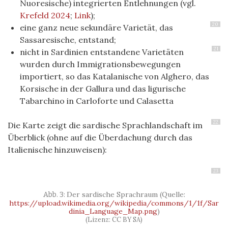
Nuoresische) integrierten Entlehnungen (vgl.
Krefeld 2024
;
Link
);
20
eine ganz neue sekundäre Varietät, das
Sassaresische, entstand;
21
nicht in Sardinien entstandene Varietäten
wurden durch Immigrationsbewegungen
importiert, so das Katalanische von Alghero, das
Korsische in der Gallura und das ligurische
Tabarchino in Carloforte und Calasetta
22
Die Karte zeigt die sardische Sprachlandschaft im
Überblick (ohne auf die Überdachung durch das
Italienische hinzuweisen):
23
Der sardische Sprachraum (Quelle:
https://upload.wikimedia.org/wikipedia/commons/1/1f/Sar
dinia_Language_Map.png
)
(Lizenz: CC BY SA)