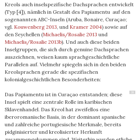
Kreols auch inselspezifische Dachsprachen entwickelt
(Typ [4]), nämlich in Gestalt des Papiamentu auf den
sogenannten ABC-Inseln (Aruba, Bonaire, Curaçao;
vgl.
Kouwenberg 2013
, und
Kramer 2004
) sowie auf
den Seychellen (
Michaelis/Rosalie 2013
und
Michaelis/Rosalie 2013b
).
Und auch diese beiden
Inselgruppen, die sich durch genuine Dachsprachen
auszeichnen, weisen kaum sprachgeschichtliche
Parallelen auf. Vielmehr spiegeln sich in den beiden
Kreolsprachen gerade die spezifischen
kolonialgeschichtlichen Besonderheiten:
38
Das Papiamentu ist in Curaçao entstanden; diese
Insel spielt eine zentrale Rolle im karibischen
Sklavenhandel. Das Kreol hat zweifellos eine
iberoromanische Basis, in der dominant spanische
und zahlreiche portugiesische Merkmale, bereits
pidginisierter und kreolisierter Herkunft
zusammengekommen sind. Weiterhin wurden etliche