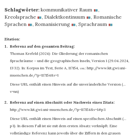
Schlagwörter:
kommunikativer Raum
,
Kreolsprache
,
Dialektkontinuum
,
Romanische
Sprachen
,
Romanisierung
,
Sprachraum
Zitation:
Referenz auf den gesamten Beitrag:
Thomas Krefeld
(2024): Die Gliederung der romanischen
Sprachräume – und die geographischen Inseln, Version 1 (29.04.2024,
13:32). In: Korpus im Text, Serie A, 117154
,
url:
http://www.kit.gwi.uni-
muenchen.de/?p=117154&v=1
Diese URL enthält einen Hinweis auf die unveränderliche Version (…
v=nn)
Referenz auf einen Abschnitt oder Nachweis eines Zitats:
http://www.kit.gwi.uni-muenchen.de/?p=117154&v=1#p:1
Diese URL enthält einen Hinweis auf einen spezifischen Abschnitt (…
p:1). In diesem Fall ist sie mit dem ersten Absatz verknüpft. Eine
vollständige Referenz kann jeweils über die Ziffern in den grauen