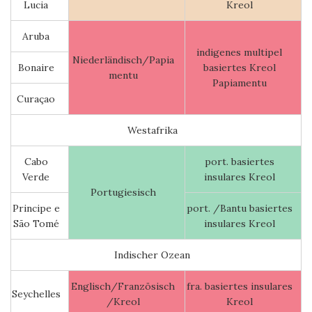
Lucia
Kreol
Aruba
indigenes multipel
Niederländisch/Papia
Bonaire
basiertes Kreol
mentu
Papiamentu
Curaçao
Westafrika
Cabo
port. basiertes
Verde
insulares Kreol
Portugiesisch
Principe e
port. /Bantu basiertes
São Tomé
insulares Kreol
Indischer Ozean
Englisch/Französisch
fra. basiertes insulares
Seychelles
/Kreol
Kreol