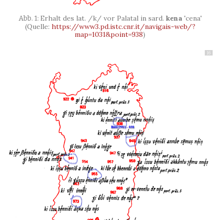
Erhalt des lat. /k/ vor Palatal in sard.
kena
'cena'
(Quelle:
https://www3.pd.istc.cnr.it/navigais-web/?
map=1031&point=938
)
16