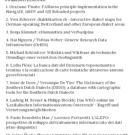
1. Graziano Tisato: FAIRness principle implementation in the
NavigAIS, AMDV and AIS Reloaded projects
2. Yves Scherrer: dialektkarten.ch - Interactive dialect maps for
German-speaking Switzerland and other European dialect areas
3. Sonja Kümmet: eHumanities and VerbaAlpina
4. Hai Nguyen / Tobias Weber: Generic Research Data
Infrastructure (GeRDI)
5. Michael Schönitzer: Wikidata und Wikibase als technische
Grundlage einer vernetzten Geolinguistik
6. Lydia Flöss: La banca dati del Dizionario toponomastico
trentino e la realizzazione di carte tematiche attraverso sistemi
georeferenziati
7. Jesse de Does / Veronique De Tier: The Dictionary of the
Southern Dutch Dialects (DSDD): a database with cartographic
tools for the Southern Dutch Dialects
8. Ludwig M. Breuer & Philipp Stöckle: Das WBÖ-online im
'Lexikalischen Informationssystem Österreich' - Zugriff und
Vernetzungsmöglichkeiten
9. Paolo Benedetto Mas / Lorenzo Ferrarotti: L’ALEPO:
prospettive di sviluppo del trattamento informatizzato dei dati
(etno-)linguistici