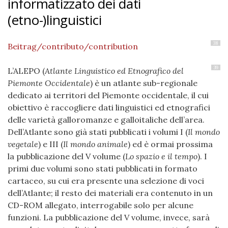
informatizzato dei dati
(etno-)linguistici
38
Beitrag/contributo/contribution
39
L’ALEPO (
Atlante Linguistico ed Etnografico del
Piemonte Occidentale
) è un atlante sub-regionale
dedicato ai territori del Piemonte occidentale, il cui
obiettivo è raccogliere dati linguistici ed etnografici
delle varietà galloromanze e galloitaliche dell’area.
Dell’Atlante sono già stati pubblicati i volumi I (
Il mondo
vegetale
) e III (
Il mondo animale
) ed è ormai prossima
la pubblicazione del V volume (
Lo spazio e il tempo
). I
primi due volumi sono stati pubblicati in formato
cartaceo, su cui era presente una selezione di voci
dell’Atlante; il resto dei materiali era contenuto in un
CD-ROM allegato, interrogabile solo per alcune
funzioni. La pubblicazione del V volume, invece, sarà