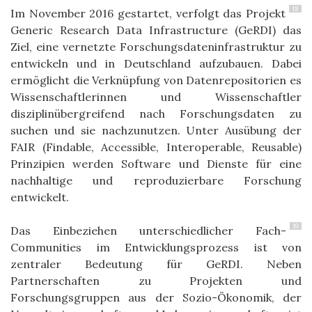
18
Im November 2016
gestartet, verfolgt das Projekt
Generic Research Data Infrastructure (GeRDI) das
Ziel, eine vernetzte Forschungsdateninfrastruktur zu
entwickeln und in Deutschland aufzubauen.
Dabei
ermöglicht d
ie Verknüpfung von Datenrepositorien es
Wissenschaftlerinnen und Wissenschaftler
disziplinübergreifend
nach Forschungsdaten zu
suchen und sie nach
zu
nutzen. Unter Ausübung der
FAIR (Findable, Accessible, Interoperable, Reusable)
Prinzipien werden Software und Dienste für eine
nachhaltige
und
reproduzierbare Forschung
entwickelt.
19
D
as Einbeziehen
unterschiedlicher Fach-
Communities im Entwicklungsprozess
ist von
zentraler Bedeutung für GeRDI
.
Neben
Partnerschaften zu Projekten und
Forschungsgruppen aus der Sozio-Ökonomik, der