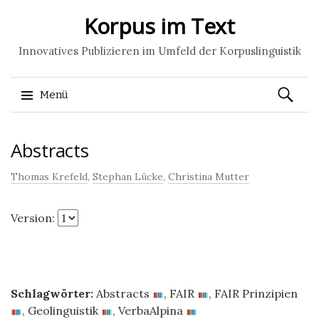
Korpus im Text
Innovatives Publizieren im Umfeld der Korpuslinguistik
Suchen
Menü
nach:
Springe
Abstracts
zum
Inhalt
Thomas Krefeld
,
Stephan Lücke
,
Christina Mutter
Version:
Schlagwörter:
Abstracts
,
FAIR
,
FAIR Prinzipien
,
Geolinguistik
,
VerbaAlpina