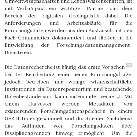
Umweltwissenschaften und Lebenswissenschaften, ist
mit VerbaAlpina ein wichtiger Partner aus dem
Bereich der digitalen Geolinguistik dabei.
Die
Anforderungen und Arbeitsabläufe
für die
Forschungsdaten
werden aus dem Au
stausch mit den
Fach-Communities dokumentiert
und fließen
in die
Entwicklung der Forschungsdatenmanagement-
Dienste ein.
20
Die Datenrecherche ist
häufig
das erste Vorgehen
bei der Bearbeitung einer neuen Forschungsfrage,
jedoch betreiben nur wenige
wissenschaftliche
Institutionen ein
Datenrepositorium und bestehende
Datenbestände sind kaum miteinander vernetzt. M
it
einem
Harvester werden Metadaten von
existierenden
Forschungsdatenspeichern in einem
GeRDI Index
gesammelt
und
durch
einen Suchdienst
das Auffinden von Forschungsdaten über
D
isziplinengrenzen
hinweg
ermöglicht.
Um die