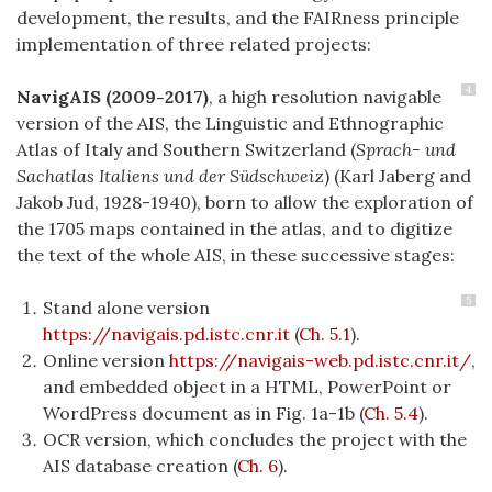
development, the results, and the FAIRness principle
implementation of three related projects:
4
NavigAIS (2009-2017)
, a high resolution navigable
version of the AIS, the Linguistic and Ethnographic
Atlas of Italy and Southern Switzerland (
Sprach- und
Sachatlas Italiens und der Südschwei
z) (Karl Jaberg and
Jakob Jud, 1928-1940), born to allow the exploration of
the 1705 maps contained in the atlas, and to digitize
the text of the whole AIS, in these
successive
stages:
5
Stand alone version
https://navigais.pd.istc.cnr.it
(
Ch. 5.1
).
Online version
https://navigais-web.pd.istc.cnr.it/
,
and embedded object in a HTML, PowerPoint or
WordPress document as in Fig. 1a-1b (
Ch. 5.4
).
OCR version, which concludes the project with the
AIS database creation (
Ch. 6
).