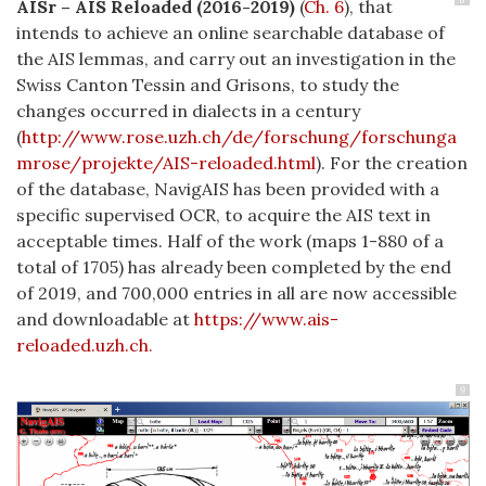
AISr – AIS Reloaded (2016-2019)
(
Ch. 6
), that
intends to achieve an online searchable database of
the AIS lemmas, and carry out an investigation in the
Swiss
Canton Tessin and Grisons,
to study the
changes occurred in dialects in a century
(
http://www.rose.uzh.ch/de/forschung/forschunga
mrose/projekte/AIS-reloaded.html
). For the creation
of the database, NavigAIS has been provided with a
specific supervised OCR, to acquire the AIS text in
acceptable times. Half of the work (maps 1-880 of a
total of 1705) has already been completed by the end
of 2019, and 700,000 entries in all are now accessible
and downloadable at
https://www.ais-
reloaded.uzh.ch
.
9