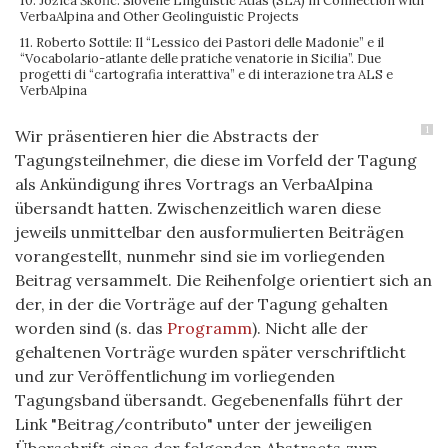
10. Jožica Škofic: Slovene Linguistic Atlas (SLA) in Connection with
VerbaAlpina and Other Geolinguistic Projects
11. Roberto Sottile: Il “Lessico dei Pastori delle Madonie” e il
“Vocabolario-atlante delle pratiche venatorie in Sicilia”. Due
progetti di “cartografia interattiva” e di interazione tra ALS e
VerbAlpina
1
Wir präsentieren hier die Abstracts der
Tagungsteilnehmer, die diese im Vorfeld der Tagung
als Ankündigung ihres Vortrags an VerbaAlpina
übersandt hatten. Zwischenzeitlich waren diese
jeweils unmittelbar den ausformulierten Beiträgen
vorangestellt, nunmehr sind sie im vorliegenden
Beitrag versammelt. Die Reihenfolge orientiert sich an
der, in der die Vorträge auf der Tagung gehalten
worden sind (s. das
Programm
). Nicht alle der
gehaltenen Vorträge wurden später verschriftlicht
und zur Veröffentlichung im vorliegenden
Tagungsband übersandt. Gegebenenfalls führt der
Link "Beitrag/contributo" unter der jeweiligen