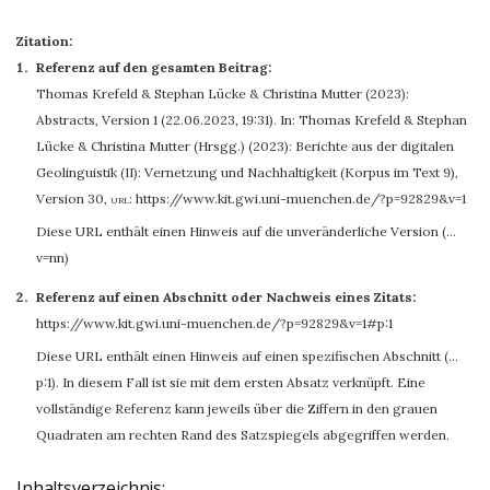
Zitation:
Referenz auf den gesamten Beitrag:
Thomas Krefeld
&
Stephan Lücke
&
Christina Mutter
(2023):
Abstracts, Version 1 (22.06.2023, 19:31). In: Thomas Krefeld & Stephan
Lücke & Christina Mutter (Hrsgg.) (2023): Berichte aus der digitalen
Geolinguistik (II): Vernetzung und Nachhaltigkeit (Korpus im Text 9),
Version 30
,
url:
https://www.kit.gwi.uni-muenchen.de/?p=92829&v=1
Diese URL enthält einen Hinweis auf die unveränderliche Version (…
v=nn)
Referenz auf einen Abschnitt oder Nachweis eines Zitats:
https://www.kit.gwi.uni-muenchen.de/?p=92829&v=1#p:1
Diese URL enthält einen Hinweis auf einen spezifischen Abschnitt (…
p:1). In diesem Fall ist sie mit dem ersten Absatz verknüpft. Eine
vollständige Referenz kann jeweils über die Ziffern in den grauen
Quadraten am rechten Rand des Satzspiegels abgegriffen werden.
Inhaltsverzeichnis: