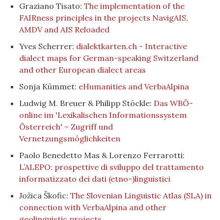
Graziano Tisato:
The implementation of the
FAIRness principles in the projects NavigAIS,
AMDV and AIS Reloaded
Yves Scherrer:
dialektkarten.ch - Interactive
dialect maps for German-speaking Switzerland
and other European dialect areas
Sonja Kümmet:
eHumanities and VerbaAlpina
Ludwig M. Breuer & Philipp Stöckle:
Das WBÖ-
online im 'Lexikalischen Informationssystem
Österreich' – Zugriff und
Vernetzungsmöglichkeiten
Paolo Benedetto Mas & Lorenzo Ferrarotti:
L’ALEPO: prospettive di sviluppo del trattamento
informatizzato dei dati (etno-)linguistici
Jožica Škofic:
The Slovenian Linguistic Atlas (SLA) in
connection with VerbaAlpina and other
geolinguistic projects