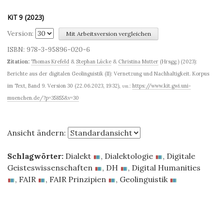
KiT 9 (2023)
Version:
ISBN: 978-3-95896-020-6
Zitation:
Thomas Krefeld
&
Stephan Lücke
&
Christina Mutter
(Hrsgg.) (2023):
Berichte aus der digitalen Geolinguistik (II): Vernetzung und Nachhaltigkeit. Korpus
im Text, Band 9. Version 30 (22.06.2023, 19:32)
,
url:
https://www.kit.gwi.uni-
muenchen.de/?p=35855&v=30
Ansicht ändern:
Schlagwörter:
Dialekt
,
Dialektologie
,
Digitale
Geisteswissenschaften
,
DH
,
Digital Humanities
,
FAIR
,
FAIR Prinzipien
,
Geolinguistik