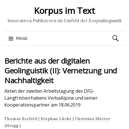
Korpus im Text
Innovatives Publizieren im Umfeld der Korpuslinguistik
Suchen
Menü
nach:
Springe
Berichte aus der digitalen
zum
Inhalt
Geolinguistik (II): Vernetzung und
Nachhaltigkeit
Akten der zweiten Arbeitstagung des DFG-
Langfristvorhabens VerbaAlpina und seiner
Kooperationspartner am 18.06.2019
Thomas Krefeld
|
Stephan Lücke
|
Christina Mutter
(Hrsgg.)