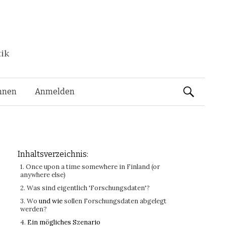
tik
Suchen
nnen
Anmelden
nach:
Inhaltsverzeichnis:
1. Once upon a time somewhere in Finland (or
anywhere else)
2. Was sind eigentlich 'Forschungsdaten'?
3. Wo
und wie
sollen Forschungsdaten abgelegt
werden?
4.
Ein mögliches Szenario