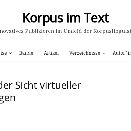
Korpus im Text
novatives Publizieren im Umfeld der Korpuslinguis
Springe
ise
Bände
Artikel
Verzeichnisse
Autor*i
zum
er Sicht virtueller
Inhalt
gen