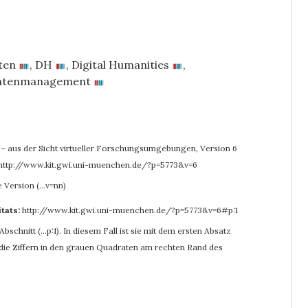
ten
,
DH
,
Digital Humanities
,
atenmanagement
t – aus der Sicht virtueller Forschungsumgebungen, Version 6
http://www.kit.gwi.uni-muenchen.de/?p=5773&v=6
e Version (…v=nn)
itats:
http://www.kit.gwi.uni-muenchen.de/?p=5773&v=6#p:1
bschnitt (…p:1). In diesem Fall ist sie mit dem ersten Absatz
r die Ziffern in den grauen Quadraten am rechten Rand des