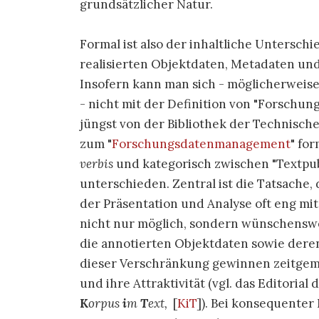
grundsätzlicher Natur.
Formal ist also der inhaltliche Untersc
realisierten Objektdaten, Metadaten und 
Insofern kann man sich - möglicherweise 
- nicht mit der Definition von "Forschun
jüngst von der Bibliothek der Technisc
zum "
Forschungsdatenmanagement
" fo
verbis
und kategorisch zwischen "Textpu
unterschieden. Zentral ist die Tatsache,
der Präsentation und Analyse oft eng mit
nicht nur möglich, sondern wünschenswe
die annotierten Objektdaten sowie deren
dieser Verschränkung gewinnen zeitgem
und ihre Attraktivität (vgl. das Editorial
K
orpus
i
m
T
ext,
[
KiT
]). Bei konsequenter