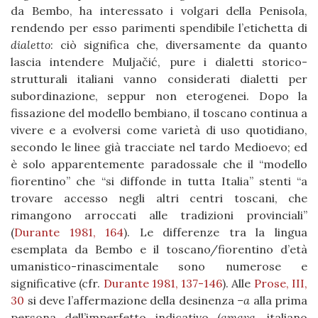
da Bembo, ha interessato i volgari della Penisola,
rendendo per esso parimenti spendibile l’etichetta di
dialetto
: ciò significa che, diversamente da quanto
lascia intendere Muljačić, pure i dialetti storico-
strutturali italiani vanno considerati dialetti per
subordinazione, seppur non eterogenei. Dopo la
fissazione del modello bembiano, il toscano continua a
vivere e a evolversi come varietà di uso quotidiano,
secondo le linee già tracciate nel tardo Medioevo; ed
è solo apparentemente paradossale che il “modello
fiorentino” che “si diffonde in tutta Italia” stenti “a
trovare accesso negli altri centri toscani, che
rimangono arroccati alle tradizioni provinciali”
(
Durante 1981, 164
). Le differenze tra la lingua
esemplata da Bembo e il toscano/fiorentino d’età
umanistico-rinascimentale sono numerose e
significative (cfr.
Durante 1981, 137-146
). Alle
Prose, III,
30
si deve l’affermazione della desinenza
–a
alla prima
persona dell’imperfetto indicativo (
amava
, italiano