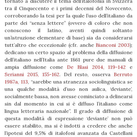
tornato a discutere il tema dell’italofonia in Svizzera
tra il Cinquecento e i primi decenni del Novecento,
corroborando la tesi per la quale l’uso dell’italiano da
parte dei “senza lettere” (ovvero di coloro che non
conoscono il latino, aventi quindi soltanto
un’istruzione elementare di base) sia da considerarsi
tutt’altro che eccezionale (cfr. anche
Bianconi 2003
);
dedicano un certo spazio al problema della diffusione
dell’italiano nell’Italia ante 1861 pure due manuali di
ampia diffusione come
De Blasi 2014, 119-142
e
Serianni 2015, 155-162
. Del resto, osserva
Berruto
1987a, 113
, “sarebbe una stranezza sociolinguistica se
una qualche modalità d’uso non aulica, ‘deviante’,
socialmente bassa, non avesse cominciato a delinearsi
sin dal momento in cui si è diffuso l’italiano come
lingua letteraria nazionale”. Il grado di diffusione di
questa modalità di espressione ‘deviante’ non può
essere stabilito, ma si è indotti a credere che anche
l’ipotesi del 9,5% di italofoni avanzata da Castellani