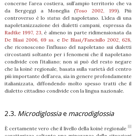
concerne l’area costiera, sull’ampio territorio che va
da Bergeggi a Moneglia (
Toso 2002, 199
). Più
controverso è lo
status
del napoletano. L’idea di una
napoletanizzazione dei dialetti campani, espressa da
Radtke 1997, 23
, è almeno in parte ridimensionata da
De Blasi 2006, 69 ss.
e
De Blasi/Fanciullo 2002, 628
,
che riconoscono l’influsso del napoletano sui dialetti
circostanti soltanto per i fenomeni che il napoletano
condivide con l’italiano; non si può del resto negare
che la koinè regionale, basata sulla varietà del centro
più importante dell’area, sia in genere profondamente
italianizzata, diffondendo molto spesso tratti che il
dialetto cittadino condivide con la lingua nazionale.
2.3.
Microdiglossia
e
macrodiglossia
7
È certamente vero che il livello della koinè regionale
caratterizza soltanto una minoranza delle situazioni