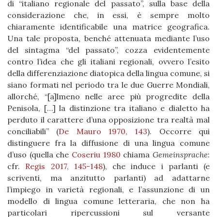
di “italiano regionale del passato”, sulla base della
considerazione che, in essi, è sempre molto
chiaramente identificabile una matrice geografica.
Una tale proposta, benché attenuata mediante l’uso
del sintagma “del passato”, cozza evidentemente
contro l’idea che gli italiani regionali, ovvero l’esito
della differenziazione diatopica della lingua comune, si
siano formati nel periodo tra le due Guerre Mondiali,
allorché, “[a]lmeno nelle aree più progredite della
Penisola, […] la distinzione tra italiano e dialetto ha
perduto il carattere d’una opposizione tra realtà mal
conciliabili” (
De Mauro 1970, 143
). Occorre qui
distinguere fra la diffusione di una lingua comune
d’uso (quella che
Coseriu 1980
chiama
Gemeinsprache
:
cfr.
Regis 2017, 145-148
), che induce i parlanti (e
scriventi, ma anzitutto parlanti) ad adattarne
l’impiego in varietà regionali, e l’assunzione di un
modello di lingua comune letteraria, che non ha
particolari ripercussioni sul versante