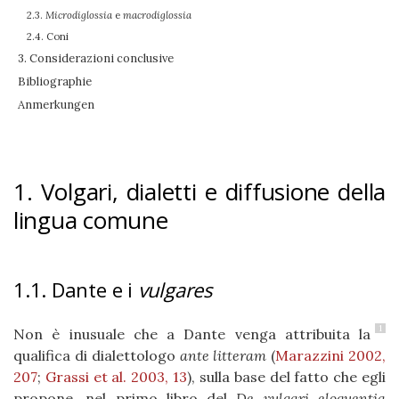
2.3.
Microdiglossia
e
macrodiglossia
2.4. Coni
3. Considerazioni conclusive
Bibliographie
Anmerkungen
1. Volgari, dialetti e diffusione della
lingua comune
1.1. Dante e i
vulgares
1
Non è inusuale che a Dante venga attribuita la
qualifica di dialettologo
ante litteram
(
Marazzini 2002,
207
;
Grassi et al. 2003, 13
), sulla base del fatto che egli
propone, nel primo libro del
De vulgari eloquentia