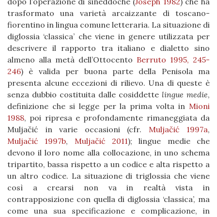
dopo l’operazione di sineddoche (
Joseph 1982
) che ha
trasformato una varietà arcaizzante di toscano-
fiorentino in lingua comune letteraria. La situazione di
diglossia ‘classica’ che viene in genere utilizzata per
descrivere il rapporto tra italiano e dialetto sino
almeno alla metà dell’Ottocento
Berruto 1995, 245-
246
) è valida per buona parte della Penisola ma
presenta alcune eccezioni di rilievo. Una di queste è
senza dubbio costituita dalle cosiddette
lingue medie
,
definizione che si legge per la prima volta in
Mioni
1988
, poi ripresa e profondamente rimaneggiata da
Muljačić in varie occasioni (cfr.
Muljačić 1997a
,
Muljačić 1997b
,
Muljačić 2011
); lingue medie che
devono il loro nome alla collocazione, in uno schema
tripartito, bassa rispetto a un codice e alta rispetto a
un altro codice. La situazione di triglossia che viene
così a crearsi non va in realtà vista in
contrapposizione con quella di diglossia ‘classica’, ma
come una sua specificazione e complicazione, in