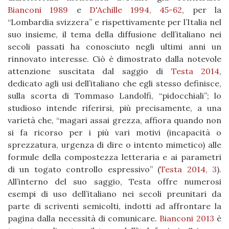
Bianconi 1989
e
D'Achille 1994, 45-62
, per la
“Lombardia svizzera” e rispettivamente per l’Italia nel
suo insieme, il tema della diffusione dell’italiano nei
secoli passati ha conosciuto negli ultimi anni un
rinnovato interesse. Ciò è dimostrato dalla notevole
attenzione suscitata dal saggio di
Testa 2014
,
dedicato agli usi dell’italiano che egli stesso definisce,
sulla scorta di Tommaso Landolfi, “pidocchiali”; lo
studioso intende riferirsi, più precisamente, a una
varietà che, “magari assai grezza, affiora quando non
si fa ricorso per i più vari motivi (incapacità o
sprezzatura, urgenza di dire o intento mimetico) alle
formule della compostezza letteraria e ai parametri
di un togato controllo espressivo” (
Testa 2014, 3
).
All’interno del suo saggio, Testa offre numerosi
esempi di uso dell’italiano nei secoli preunitari da
parte di scriventi semicolti, indotti ad affrontare la
pagina dalla necessità di comunicare.
Bianconi 2013
è