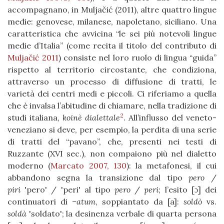
accompagnano, in Muljačić (2011), altre quattro lingue
medie: genovese, milanese, napoletano, siciliano. Una
caratteristica che avvicina “le sei più notevoli lingue
medie d’Italia” (come recita il titolo del contributo di
Muljačić 2011
) consiste nel loro ruolo di lingua “guida”
rispetto al territorio circostante, che condiziona,
attraverso un processo di diffusione di tratti, le
varietà dei centri medi e piccoli. Ci riferiamo a quella
che è invalsa l’abitudine di chiamare, nella tradizione di
2
studi italiana,
koinè dialettale
. All’influsso del veneto-
veneziano si deve, per esempio, la perdita di una serie
di tratti del “pavano”, che, presenti nei testi di
Ruzzante (XVI sec.), non compaiono più nel dialetto
moderno (
Marcato 2007, 130
): la metafonesi, il cui
abbandono segna la transizione dal tipo
pero
/
piri
pero
/
peri
al tipo
pero
/
peri
; l’esito [ɔ] dei
continuatori di
–atum
, soppiantato da [a]:
soldò
vs.
soldà
soldato
; la desinenza verbale di quarta persona