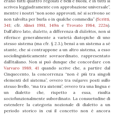
erano tutti quattro regolati e belli e buoni, e in tutti si
scrivea leggiadramente con approbazione universale”,
mentre i nostri “non sono approvati, né si scrivono se
non talvolta per burla o in qualche commedia” (
Scritti,
341
; cfr.
Alinei 1981, 149n
e
Trovato 1984, 222n
).
Dall’altro lato,
dialetto
, a differenza di
diálektos
, non si
riferisce generalmente a varietà diatopiche di uno
stesso sistema (ma cfr. § 2.3.), bensì a un sistema a sé
stante, che si contrappone a un altro sistema, a esso
sociolinguisticamente sovraordinato, rappresentato
dall’italiano. Non si può dunque che concordare con
Varvaro 1989, 41
quando scrive che, a partire dal
Cinquecento, la concorrenza “non è più tra singoli
elementi del sistema”, ovvero tra
vulgares
posti sullo
stesso livello, “ma tra sistemi”, ovvero tra una lingua e
un dialetto che, rispetto a essa, risulta
sociofunzionalmente subordinato. La consuetudine di
estendere la categoria nozionale di dialetto a un
periodo storico in cui il concetto non è ancora