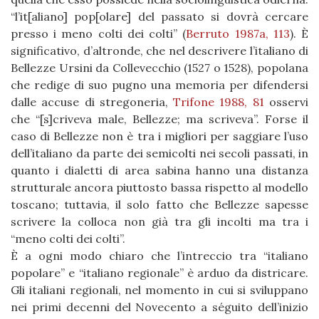
“l’it[aliano] pop[olare] del passato si dovrà cercare
presso i meno colti dei colti” (
Berruto 1987a, 113
). È
significativo, d’altronde, che nel descrivere l’italiano di
Bellezze Ursini da Collevecchio (1527 o 1528), popolana
che redige di suo pugno una memoria per difendersi
dalle accuse di stregoneria,
Trifone 1988, 81
osservi
che “[s]criveva male, Bellezze; ma scriveva”. Forse il
caso di Bellezze non è tra i migliori per saggiare l’uso
dell’italiano da parte dei semicolti nei secoli passati, in
quanto i dialetti di area sabina hanno una distanza
strutturale ancora piuttosto bassa rispetto al modello
toscano; tuttavia, il solo fatto che Bellezze sapesse
scrivere la colloca non già tra gli incolti ma tra i
“meno colti dei colti”.
È a ogni modo chiaro che l’intreccio tra “italiano
popolare” e “italiano regionale” è arduo da districare.
Gli italiani regionali, nel momento in cui si sviluppano
nei primi decenni del Novecento a séguito dell’inizio