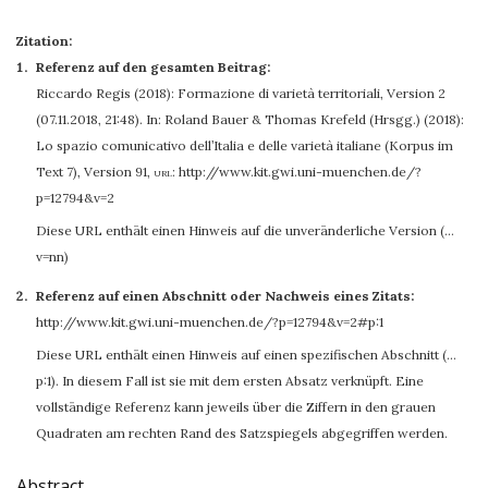
Zitation:
Referenz auf den gesamten Beitrag:
Riccardo Regis
(2018): Formazione di varietà territoriali, Version 2
(07.11.2018, 21:48). In: Roland Bauer & Thomas Krefeld (Hrsgg.) (2018):
Lo spazio comunicativo dell’Italia e delle varietà italiane (Korpus im
Text 7), Version 91
,
url:
http://www.kit.gwi.uni-muenchen.de/?
p=12794&v=2
Diese URL enthält einen Hinweis auf die unveränderliche Version (…
v=nn)
Referenz auf einen Abschnitt oder Nachweis eines Zitats:
http://www.kit.gwi.uni-muenchen.de/?p=12794&v=2#p:1
Diese URL enthält einen Hinweis auf einen spezifischen Abschnitt (…
p:1). In diesem Fall ist sie mit dem ersten Absatz verknüpft. Eine
vollständige Referenz kann jeweils über die Ziffern in den grauen
Quadraten am rechten Rand des Satzspiegels abgegriffen werden.
Abstract