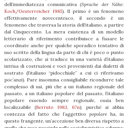
dell’immediatezza comunicativa
(Sprache der Nähe
:
Koch/Oesterreicher 1985
). Il primo è un fenomeno
effettivamente novecentesco, il secondo è un
fenomeno che traversa la storia dell’italiano, a partire
dal Cinquecento. La mera esistenza di un modello
letterario di riferimento contribuisce a fissare le
coordinate anche per qualche sporadico tentativo di
uso scritto della lingua da parte di chi è poco o punto
scolarizzato, che si traduce in una varietà d’italiano
intrisa di costruzioni e voci provenienti dai dialetti di
sostrato (l’italiano “pidocchiale” a cui ci riferivamo
poc’anzi). Pare insomma consigliabile ricondurre tale
complesso di usi, più che a un italiano regionale del
passato, a un italiano popolare del passato, l’italiano
popolare essendo sempre regionale, ossia ben
localizzabile (
Berruto 1983, 67n
); purché si abbia
contezza del fatto che l’aggettivo
popolare
ha, in
questo frangente, un’accezione ben diversa rispetto a
quella che esso possiede nella sociolinguistica odierna: