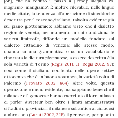
[on], che ha ceduto il passo a [ˈemo]:
magnón
vs.
magnémo
mangiamo
. È inoltre rilevabile, nelle lingue
medie citate, la tendenza all’operazione di sineddoche
descritta per il toscano/italiano, talvolta evidente già
sul piano glottonimico: abbiamo visto che il dialetto
regionale veneto, nel momento in cui condiziona le
varietà limitrofe, diffonde un modello fondato sul
dialetto cittadino di Venezia; allo stesso modo,
quando su una grammatica o su un vocabolario è
riportata la dicitura
piemontese
, a essere descritta è la
sola varietà di Torino (
Regis 2011, 11
;
Regis 2012, 97
);
così come il siciliano codificato nelle opere sette-
ottocentesche è, in buona sostanza, la varietà colta di
Palermo (
Trovato 2002, 864
). Altre volte, questa
operazione è meno evidente, ma sappiamo bene che il
milanese e il genovese hanno esercitato il loro influsso
di
parler directeur
ben oltre i limiti amministrativi
cittadini o provinciali: il milanese sull’antica arcidiocesi
ambrosiana (
Lurati 2002, 228
); il genovese, per quanto