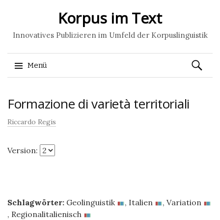
Korpus im Text
Innovatives Publizieren im Umfeld der Korpuslinguistik
Suchen
Menü
nach:
Springe
Formazione di varietà territoriali
zum
Inhalt
Riccardo Regis
Version:
Schlagwörter:
Geolinguistik
,
Italien
,
Variation
,
Regionalitalienisch