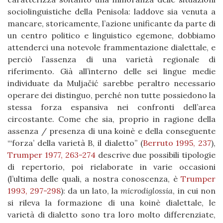
sociolinguistiche della Penisola: laddove sia venuta a
mancare, storicamente, l’azione unificante da parte di
un centro politico e linguistico egemone, dobbiamo
attenderci una notevole frammentazione dialettale, e
perciò l’assenza di una varietà regionale di
riferimento. Già all’interno delle sei lingue medie
individuate da Muljačić sarebbe peraltro necessario
operare dei distinguo, perché non tutte possiedono la
stessa forza espansiva nei confronti dell’area
circostante. Come che sia, proprio in ragione della
assenza / presenza di una koinè e della conseguente
“‘forza’ della varietà B, il dialetto” (
Berruto 1995, 237
),
Trumper 1977, 263-274
descrive due possibili tipologie
di repertorio, poi rielaborate in varie occasioni
(l’ultima delle quali, a nostra conoscenza, è
Trumper
1993, 297-298
): da un lato, la
microdiglossia
, in cui non
si rileva la formazione di una koinè dialettale, le
varietà di dialetto sono tra loro molto differenziate,