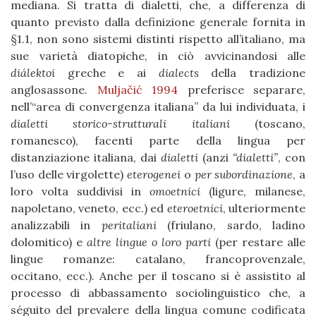
mediana. Si tratta di dialetti, che, a differenza di
quanto previsto dalla definizione generale fornita in
§1.1, non sono sistemi distinti rispetto all’italiano, ma
sue varietà diatopiche, in ciò avvicinandosi alle
diálektoi
greche e ai
dialects
della tradizione
anglosassone.
Muljačić 1994
preferisce separare,
nell’“area di convergenza italiana” da lui individuata, i
dialetti storico-strutturali italiani
(toscano,
romanesco), facenti parte della lingua per
distanziazione italiana, dai
dialetti
(anzi
“dialetti”
, con
l’uso delle virgolette)
eterogenei
o
per subordinazione
, a
loro volta suddivisi in
omoetnici
(ligure, milanese,
napoletano, veneto, ecc.) ed
eteroetnici
, ulteriormente
analizzabili in
peritaliani
(friulano, sardo, ladino
dolomitico) e
altre lingue o loro parti
(per restare alle
lingue romanze: catalano, francoprovenzale,
occitano, ecc.). Anche per il toscano si è assistito al
processo di abbassamento sociolinguistico che, a
séguito del prevalere della lingua comune codificata