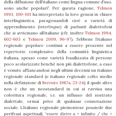
della diffusione dell’italiano come lingua comune d’uso,
1
sono anche popolari
. Per questa ragione,
Telmon
1993, 100-101
ha interpretato la loro genesi in chiave
interlinguistica, paragonandoli cioè a varietà di
apprendimento (
interlingue
) di parlanti dialettofoni
che si avvicinano all’italiano (cfr. inoltre
Telmon 1994,
602-603
e
Telmon 2009, 96-97
). Sebbene l’italiano
regionale popolare continui a essere presente nel
repertorio complessivo della comunità linguistica
italiana, spesso come varietà fossilizzata di persone
poco scolarizzate benché non più dialettofone, a esso
è venuto affiancandosi negli ultimi decenni un italiano
regionale standard (o italiano regionale colto medio
nella definizione di
Berruto 1987a, 23-24
), il quale altro
non è che un neostandard in cui si ravvisa una
coloritura regionale, i.e. un influsso del sostrato
dialettale, ormai privo di qualsiasi connotazione
sociale. L’italiano regionale piemontese possiede due
perifrasi aspettuali, “
essere dietro a
+ infinito /
che
+