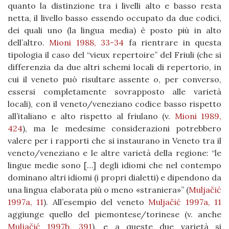
quanto la distinzione tra i livelli alto e basso resta
netta, il livello basso essendo occupato da due codici,
dei quali uno (la lingua media) è posto più in alto
dell’altro.
Mioni 1988, 33-34
fa rientrare in questa
tipologia il caso del “vieux repertoire” del Friuli (che si
differenzia da due altri schemi locali di repertorio, in
cui il veneto può risultare assente o, per converso,
essersi completamente sovrapposto alle varietà
locali), con il veneto/veneziano codice basso rispetto
all’italiano e alto rispetto al friulano (v.
Mioni 1989,
424
), ma le medesime considerazioni potrebbero
valere per i rapporti che si instaurano in Veneto tra il
veneto/veneziano e le altre varietà della regione: “le
lingue medie sono […] degli idiomi che nel contempo
dominano altri idiomi (i propri dialetti) e dipendono da
una lingua elaborata più o meno «straniera»” (
Muljačić
1997a, 11
). All’esempio del veneto
Muljačić 1997a, 11
aggiunge quello del piemontese/torinese (v. anche
Muljačić 1997b, 391
), e a queste due varietà si