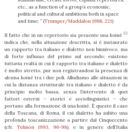
etc., as a function of a group’s economic,
political and cultural ambitions both in space
and time;
(
Trumper/Maddalon 1988, 221
)
8
Il fatto che in un repertorio sia presente una koinè
indica che, nella situazione descritta, si è instaurato
un rapporto tra italiano e dialetto non biunivoco, ma
di forte influsso del primo sul secondo; esistono
tuttavia realtà in cui il rapporto tra italiano e dialetto
è molto stretto, pur non registrandosi la presenza di
alcuna koinè tra i due poli. Alludiamo alle situazioni in
cui la distanza strutturale tra italiano e dialetto è da
principio molto bassa, senza l’intervento di quei
fattori esterni – storici e sociolinguistici – che
portano alla formazione di una koinè. È questo il caso
della Toscana, di Roma, il cui dialetto ha subito una
profonda toscanizzazione a partire dal Cinquecento
(cfr.
Telmon 1993, 96-98
), e in genere dell’Italia