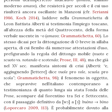
moderno
amavo
), che resisterà per secoli e il cui uso
risulterà ancora oscillante in Manzoni (cfr.
Serianni
1986
,
Koch 2014
), laddove nella
Grammatichetta
di
Leon Battista Alberti si testimonia l’impiego toscano,
all’altezza della metà del Quattrocento, della forma
verbale uscente in
–o
(
amavo
;
Grammatichetta, 60
). Lo
stesso dicasi per la dittongazione di O breve in sillaba
aperta, di cui Bembo dà numerose attestazioni d’uso,
prefigurando la regola del dittongo mobile (
nuoto
e
scuoto
vs.
notando
e
scotendo
;
Prose, III, 48
), ma che già
nel XV sec. manifesta sintomi di crisi (Alberti: “e,
aggiugnendo [lettere] dice
vuole
pro
vole
,
scuola
pro
scola
”;
Grammatichetta, 98
); il fenomeno in oggetto,
che sopravvive nell’italiano contemporaneo a
testimonianza di quanto lunga sia stata l’onda delle
Prose
, scompare dal fiorentino tra Sei e Settecento,
con il passaggio definitivo da [wɔ] a [ɔ]:
buòno
→
bòno
(
Loporcaro 2009, 113
). È probabilmente dovuto alla