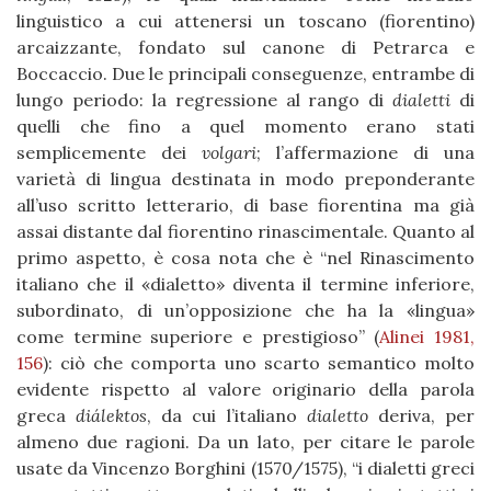
linguistico a cui attenersi un toscano (fiorentino)
arcaizzante, fondato sul canone di Petrarca e
Boccaccio. Due le principali conseguenze, entrambe di
lungo periodo: la regressione al rango di
dialetti
di
quelli che fino a quel momento erano stati
semplicemente dei
volgari
; l’affermazione di una
varietà di lingua destinata in modo preponderante
all’uso
scritto letterario, di base fiorentina ma già
assai distante dal fiorentino rinascimentale. Quanto al
primo aspetto, è cosa nota che è “nel Rinascimento
italiano che il «dialetto» diventa il termine inferiore,
subordinato, di un’opposizione che ha la «lingua»
come termine superiore e prestigioso” (
Alinei 1981,
156
): ciò che comporta uno scarto semantico molto
evidente rispetto al valore originario della parola
greca
diálektos
, da cui l’italiano
dialetto
deriva, per
almeno due ragioni. Da un lato, per citare le parole
usate da Vincenzo Borghini (1570/1575), “i dialetti greci