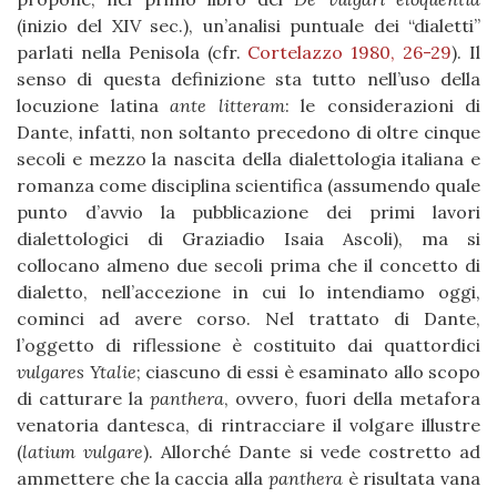
(inizio del XIV sec.), un’analisi puntuale dei “dialetti”
parlati nella Penisola (cfr.
Cortelazzo 1980, 26-29
). Il
senso di questa definizione sta tutto nell’uso della
locuzione latina
ante litteram
: le considerazioni di
Dante, infatti, non soltanto precedono di oltre cinque
secoli e mezzo la nascita della dialettologia italiana e
romanza come disciplina scientifica (assumendo quale
punto d’avvio la pubblicazione dei primi lavori
dialettologici di Graziadio Isaia Ascoli), ma si
collocano almeno due secoli prima che il concetto di
dialetto, nell’accezione in cui lo intendiamo oggi,
cominci ad avere corso. Nel trattato di Dante,
l’oggetto di riflessione è costituito dai quattordici
vulgares Ytalie
; ciascuno di essi è esaminato allo scopo
di catturare la
panthera
, ovvero, fuori della metafora
venatoria dantesca, di rintracciare il volgare illustre
(
latium vulgare
). Allorché Dante si vede costretto ad
ammettere che la caccia alla
panthera
è risultata vana