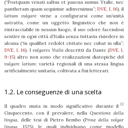
(“Postquam venati saltus et pascua sumus Ytalie, nec
pantheram quam sequimur adinvenimus”;
DVE, I, 16
), il
latium vulgare
viene a configurarsi come un’unità
astratta, come un oggetto linguistico che non è
rintracciabile in nessun luogo, il suo odore facendosi
sentire in ogni città d’Italia senza tuttavia risiedere in
alcuna (“in qualibet redolet civitate nec cubat in ulla”;
DVE, I, 16
). I
vulgares Ytalie
descritti da Dante (
DVE, I,
9-15
) altro non sono che realizzazioni diatopiche del
vulgare latium
: varietà regionali di una stessa lingua
artificialmente unitaria, coltivata a fini letterari.
1.2. Le conseguenze di una scelta
2
Il quadro muta in modo significativo durante il
Cinquecento, con il prevalere, nella
Questione della
lingua
, delle tesi di Pietro Bembo (
Prose della volgar
lingua
, 1525), le quali individuano come modello