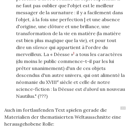
ne faut pas oublier que l'objet est le meilleur
messager de la surnature : il y a facilement dans
l’objet, à la fois une perfection | et une absence
d'origine, une clôture et une brillance, une
transformation de la vie en matière (la matière
est bien plus magique que la vie), et pour tout
dire un
silence
qui appartient à l'ordre du
1
merveilleux. La « Déesse »
a tous les caractères
(du moins le public commence-t-il par les lui
prêter unanimement) d'un de ces objets
descendus d'un autre univers, qui ont alimenté la
e
néomanie du XVIII
siècle et celle de notre
science-fiction : la Déesse est
d'abord
un nouveau
Nautilus." (???)
23
Auch im fortlaufenden Text spielen gerade die
Materialien der thematisierten Weltausschnitte eine
herausgehobene Rolle: