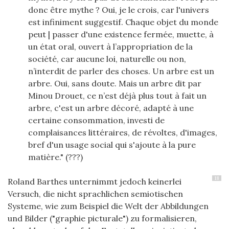
donc être mythe ? Oui, je le crois, car l'univers
est infiniment suggestif. Chaque objet du monde
peut | passer d'une existence fermée, muette, à
un état oral, ouvert à l’appropriation de la
société, car aucune loi, naturelle ou non,
n’interdit de parler des choses. Un arbre est un
arbre. Oui, sans doute. Mais un arbre dit par
Minou Drouet, ce n’est déjà plus tout à fait un
arbre, c'est un arbre décoré, adapté à une
certaine consommation, investi de
complaisances littéraires, de révoltes, d'images,
bref d'un usage social qui s'ajoute à la pure
matière." (???)
18
Roland Barthes unternimmt jedoch keinerlei
Versuch, die nicht sprachlichen semiotischen
Systeme, wie zum Beispiel die Welt der Abbildungen
und Bilder ("graphie picturale") zu formalisieren,