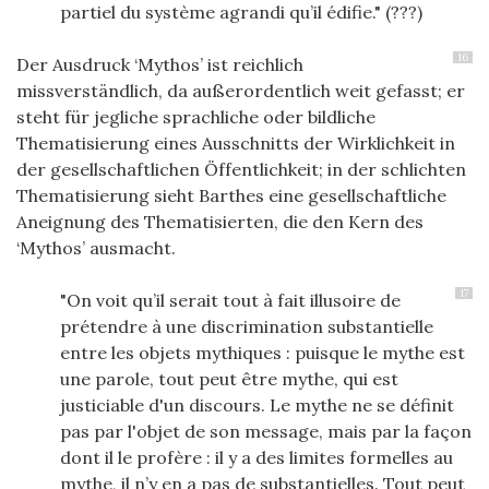
partiel du système agrandi qu’il édifie." (???)
16
Der Ausdruck ‘Mythos’ ist reichlich
missverständlich, da außerordentlich weit gefasst; er
steht für jegliche sprachliche oder bildliche
Thematisierung eines Ausschnitts der Wirklichkeit in
der gesellschaftlichen Öffentlichkeit; in der schlichten
Thematisierung sieht Barthes eine gesellschaftliche
Aneignung des Thematisierten, die den Kern des
‘Mythos’ ausmacht.
17
"On voit qu’il serait tout à fait illusoire de
prétendre à une discrimination substantielle
entre les objets mythiques : puisque le mythe est
une parole, tout peut être mythe, qui est
justiciable d'un discours. Le mythe ne se définit
pas par l'objet de son message, mais par la façon
dont il le profère : il y a des limites formelles au
mythe, il n’y en a pas de substantielles. Tout peut