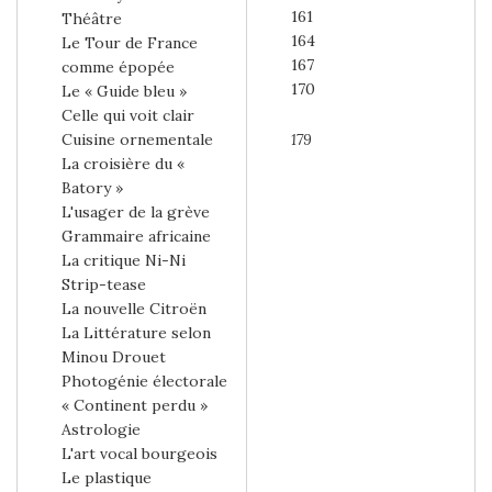
161
Théâtre
164
Le Tour de France
167
comme épopée
170
Le « Guide bleu »
Celle qui voit clair
Cuisine ornementale
179
La croisière du «
Batory »
L'usager de la grève
Grammaire africaine
La critique Ni-Ni
Strip-tease
La nouvelle Citroën
La Littérature selon
Minou Drouet
Photogénie électorale
« Continent perdu »
Astrologie
L'art vocal bourgeois
Le plastique