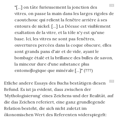
24
"[...] on tâte furieusement la jonction des
vitres, on passe la main dans les larges rigoles de
caoutchouc qui relient la fenêtre arrière à ses
entours de nickel. [...] La Déesse est visiblement
exaltation de la vitre, et la tôle n'y est qu'une
base. Ici, les vitres ne sont pas fenêtres,
ouvertures percées dans la coque obscure, elles
sont grands pans d'air et de vide, ayant le
bombage étalé et la brillance des bulles de savon,
la minceur dure d'une substance plus
entomo|logique que minérale [...]" (???)
25
Etliche andere Essays des Buchs bestätigen diesen
Befund. Es ist ja evident, dass zwischen der
‘Mythologisierung’ eines Zeichens und der Realität, auf
die das Zeichen referiert, eine ganz grundlegende
Relation besteht, die sich nicht zuletzt im
ökonomischen Wert des Referenten widerspiegelt: