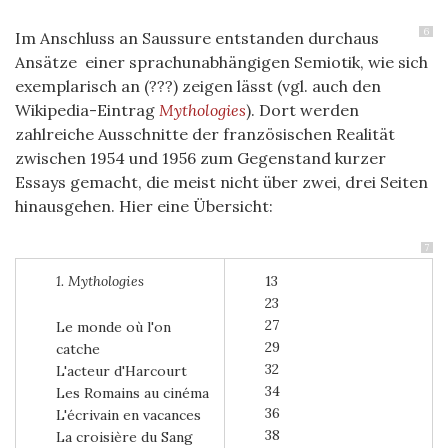
6
Im Anschluss an Saussure entstanden
durchaus
Ansätze einer sprachunabhängigen Semiotik, wie sich
exemplarisch an (???) zeigen lässt (vgl. auch den
Wikipedia-Eintrag
Mythologies
). Dort werden
zahlreiche Ausschnitte der französischen Realität
zwischen 1954 und 1956 zum Gegenstand kurzer
Essays gemacht, die meist nicht über zwei, drei Seiten
hinausgehen. Hier eine Übersicht:
7
1. Mythologies
13
23
27
Le monde où l'on
29
catche
32
L'acteur d'Harcourt
34
Les Romains au cinéma
36
L'écrivain en vacances
38
La croisière du Sang