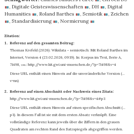
,
Digitale Geisteswissenschaften
,
DH
,
Digital
Humanities
,
Roland Barthes
,
Semiotik
,
Zeichen
,
Standardisierung
,
Normierung
Zitation:
Referenz auf den gesamten Beitrag:
Thomas Krefeld
(2026): Wikidata – semiotisch: Mit Roland Barthes im
Internet, Version 4 (23.02.2026, 09:19). In: Korpus im Text, Serie A,
71498
,
url:
http://www.kit.gwi.uni-muenchen.de/?p=71498&v=4
Diese URL enthält einen Hinweis auf die unveränderliche Version (…
v=nn)
Referenz auf einen Abschnitt oder Nachweis eines Zitats:
http://www.kit.gwi.uni-muenchen.de/?p=71498&v=4#p:1
Diese URL enthält einen Hinweis auf einen spezifischen Abschnitt (…
p:1). In diesem Fall ist sie mit dem ersten Absatz verknüpft. Eine
vollständige Referenz kann jeweils über die Ziffern in den grauen
Quadraten am rechten Rand des Satzspiegels abgegriffen werden.