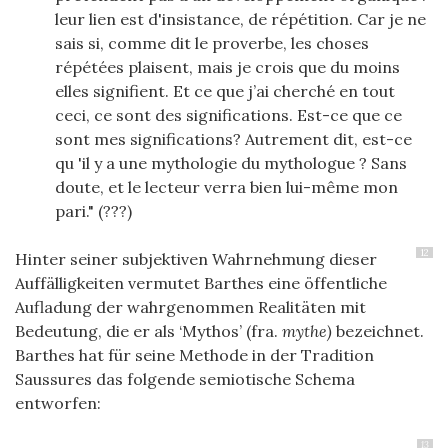
leur lien est d'insistance, de répétition. Car je ne
sais si, comme dit le proverbe, les choses
répétées plaisent, mais je crois que du moins
elles signifient. Et ce que j’ai cherché en tout
ceci, ce sont des significations. Est-ce que ce
sont mes significations? Autrement dit, est-ce
qu 'il y a une mythologie du mythologue ? Sans
doute, et le lecteur verra bien lui-même mon
pari." (???)
12
Hinter seiner subjektiven Wahrnehmung dieser
Auffälligkeiten vermutet Barthes eine öffentliche
Aufladung der wahrgenommen Realitäten mit
Bedeutung, die er als ‘Mythos’ (fra.
mythe)
bezeichnet.
Barthes hat für seine Methode in der Tradition
Saussures das folgende semiotische Schema
entworfen:
13