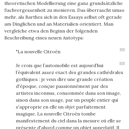
theoretischen Modellierung eine ganz grundsätzliche
Sachvergessenheit zu monieren. Das überrascht umso
mehr, als Barthes sich in den Essays selbst oft gerade
am Dinglichen und an Materialien orientiert. Man
vergleiche etwa den Beginn der folgenden
Beschreibung eines neuen Autotyps:
21
"La nouvelle Citroën
22
Je crois que l’automobile est aujourd’hui
l’équivalent assez exact des grandes cathédrales
gothiques : je veux dire une grande création
d'époque, conçue passionnément par des
artistes inconnus, consommée dans son image,
sinon dans son usage, par un peuple entier qui
s'approprie en elle un
objet
parfaitement
magique. La nouvelle Citroën tombe
manifestement du ciel dans la mesure où elle se
présente d'abord comme un objet superlatif. Il