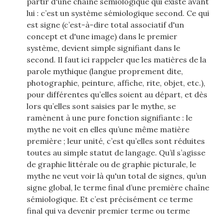
partir d'une chaîne sémiologique qui existe avant
lui : c’est un système sémiologique second. Ce qui
est signe (c’est-à-dire total associatif d'un
concept et d'une image) dans le premier
système, devient simple signifiant dans le
second. Il faut ici rappeler que les matières de la
parole mythique (langue proprement dite,
photographie, peinture, affiche, rite, objet, etc.),
pour différentes qu’elles soient au départ, et dès
lors qu’elles sont saisies par le mythe, se
ramènent à une pure fonction signifiante : le
mythe ne voit en elles qu’une même matière
première ; leur unité, c’est qu’elles sont réduites
toutes au simple statut de langage. Qu’il s’agisse
de graphie littérale ou de graphie picturale, le
mythe ne veut voir là qu'un total de signes, qu’un
signe global, le terme final d’une première chaîne
sémiologique. Et c’est précisément ce terme
final qui va devenir premier terme ou terme