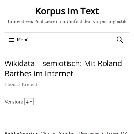
Korpus im Text
Innovatives Publizieren im Umfeld der Korpuslinguistik
Suchen
Menü
nach:
Springe
Wikidata – semiotisch: Mit Roland
zum
Inhalt
Barthes im Internet
Thomas Krefeld
Version:
Schlagwörter:
Charles Sanders Peirce
,
Citroen DS