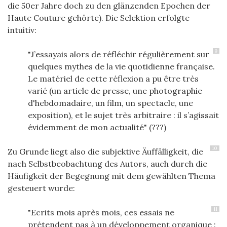
die 50er Jahre doch zu den glänzenden Epochen der
Haute Couture gehörte). Die Selektion erfolgte
intuitiv:
9
"J’essayais alors de réfléchir régulièrement sur
quelques mythes de la vie quotidienne française.
Le matériel de cette réflexion a pu être très
varié (un article de presse, une photographie
d'hebdomadaire, un film, un spectacle, une
exposition), et le sujet très arbitraire : il s’agissait
évidemment de mon actualité" (???)
10
Zu Grunde liegt also die subjektive Äuffälligkeit, die
nach Selbstbeobachtung des Autors, auch durch die
Häufigkeit der Begegnung mit dem gewählten Thema
gesteuert wurde:
11
"Ecrits mois après mois, ces essais ne
prétendent pas à un développement organique :