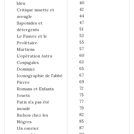
40
bleu
42
Critique muette et
44
aveugle
47
Saponides et
51
détergents
53
Le Pauvre et le
55
Prolétaire
57
Martiens
60
L'opération Astra
63
Conjugales
65
Dominici
67
Iconographie de l'abbé
69
Pierre
72
Romans et Enfants
75
Jouets
77
Paris n'a pas été
79
inondé
82
Bichon chez les
85
Nègres
87
Un ouvrier