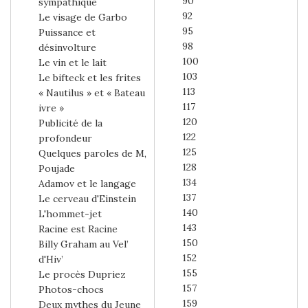
90
sympathique
92
Le visage de Garbo
95
Puissance et
98
désinvolture
100
Le vin et le lait
103
Le bifteck et les frites
113
« Nautilus » et « Bateau
117
ivre »
120
Publicité de la
122
profondeur
125
Quelques paroles de M,
128
Poujade
134
Adamov et le langage
137
Le cerveau d'Einstein
140
L'hommet-jet
143
Racine est Racine
150
Billy Graham au Vel’
152
d'Hiv’
155
Le procès Dupriez
157
Photos-chocs
159
Deux mythes du Jeune