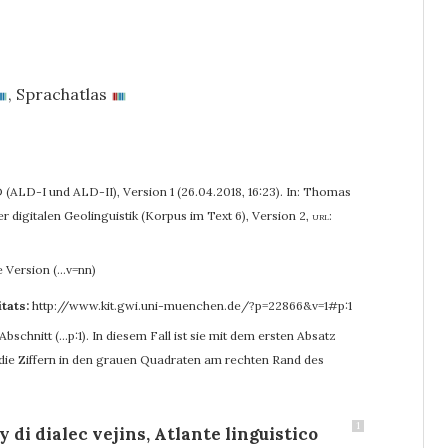
,
Sprachatlas
 (ALD-I und ALD-II), Version 1 (26.04.2018, 16:23). In: Thomas
r digitalen Geolinguistik (Korpus im Text 6), Version 2
,
url:
e Version (…v=nn)
itats:
http://www.kit.gwi.uni-muenchen.de/?p=22866&v=1#p:1
bschnitt (…p:1). In diesem Fall ist sie mit dem ersten Absatz
r die Ziffern in den grauen Quadraten am rechten Rand des
1
y di dialec vejins, Atlante linguistico