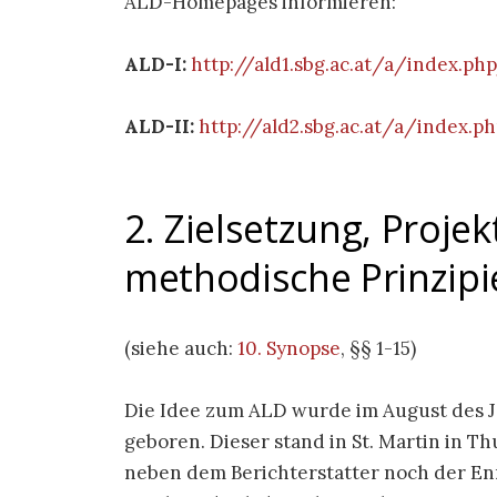
ALD-Homepages informieren:
ALD-I:
http://ald1.sbg.ac.at/a/index.p
ALD-II:
http://ald2.sbg.ac.at/a/index.
2. Zielsetzung, Proje
methodische Prinzipi
(siehe auch:
10. Synopse
, §§ 1-15)
Die Idee zum ALD wurde im August des J
geboren. Dieser stand in St. Martin in Th
neben dem Berichterstatter noch der E