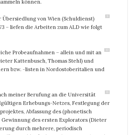
 sammeln können.
9
r Übersiedlung von Wien (Schuldienst)
73 – liefen die Arbeiten zum ALD wie folgt
10
reiche Probeaufnahmen – allein und mit an
 Dieter Kattenbusch, Thomas Stehl) und
rn bzw. -listen in Nordostoberitalien und
11
nach meiner Berufung an die Universität
endgültigen Erhebungs-Netzes, Festlegung der
rojektes, Abfassung des (phonetisch
 Gewinnung des ersten Explorators (Dieter
ierung durch mehrere, periodisch