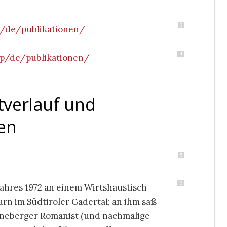
3
hp/de/publikationen/
4
php/de/publikationen/
ktverlauf und
en
5
6
ahres 1972 an einem Wirtshaustisch
urn im Südtiroler Gadertal; an ihm saß
nneberger Romanist (und nachmalige