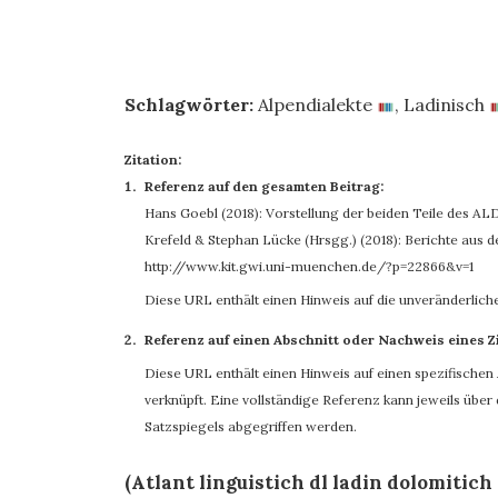
Schlagwörter:
Alpendialekte
,
Ladinisch
Zitation:
Referenz auf den gesamten Beitrag:
Hans Goebl (2018): Vorstellung der beiden Teile des ALD
Krefeld & Stephan Lücke (Hrsgg.) (2018): Berichte aus de
http://www.kit.gwi.uni-muenchen.de/?p=22866&v=1
Diese URL enthält einen Hinweis auf die unveränderlich
Referenz auf einen Abschnitt oder Nachweis eines Z
Diese URL enthält einen Hinweis auf einen spezifischen A
verknüpft. Eine vollständige Referenz kann jeweils übe
Satzspiegels abgegriffen werden.
(Atlant linguistich dl ladin dolomitich 