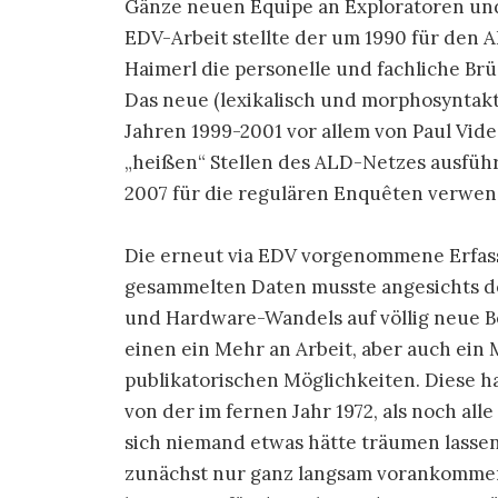
Gänze neuen Equipe an Exploratoren und
EDV-Arbeit stellte der um 1990 für den
Haimerl die personelle und fachliche Br
Das neue (lexikalisch und morphosyntak
Jahren 1999-2001 vor allem von Paul Vid
„heißen“ Stellen des ALD-Netzes ausführ
2007 für die regulären Enquêten verwe
Die erneut via EDV vorgenommene Erfas
gesammelten Daten musste angesichts de
und Hardware-Wandels auf völlig neue B
einen ein Mehr an Arbeit, aber auch ein
publikatorischen Möglichkeiten. Diese ha
von der im fernen Jahr 1972, als noch al
sich niemand etwas hätte träumen lasse
zunächst nur ganz langsam vorankommen