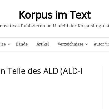
Korpus im Text
novatives Publizieren im Umfeld der Korpuslinguis
Springe
ise
Bände
Artikel
Verzeichnisse
Autor*i
zum
n Teile des ALD (ALD-I
Inhalt