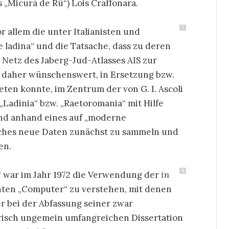
 „Micurà de Rü“) Lois Craffonara.
7
 allem die unter Italianisten und
ladina“ und die Tatsache, dass zu deren
 Netz des Jaberg-Jud-Atlasses AIS zur
n daher wünschenswert, in Ersetzung bzw.
ten konnte, im Zentrum der von G. I. Ascoli
 „Ladinia“ bzw. „Raetoromania“ mit Hilfe
nd anhand eines auf „moderne
ches neue Daten zunächst zu sammeln und
en.
8
“ war im Jahr 1972 die Verwendung der
in
ten „Computer“ zu verstehen, mit denen
er bei der Abfassung seiner zwar
irisch ungemein umfangreichen Dissertation