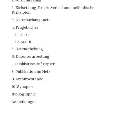
1.
Vorbemerkung
2. Zielsetzung, Projektverlauf und methodische
Prinzipien
3. Untersuchungsnetz
4. Fragebücher
4.1. ALD-I
4.2. ALD-II
5. Datenerhebung
6. Datenverarbeitung
7. Publikation auf Papier
8. Publikation im Netz
9. Archivbestände
10. Synopse
Bibliographie
Anmerkungen