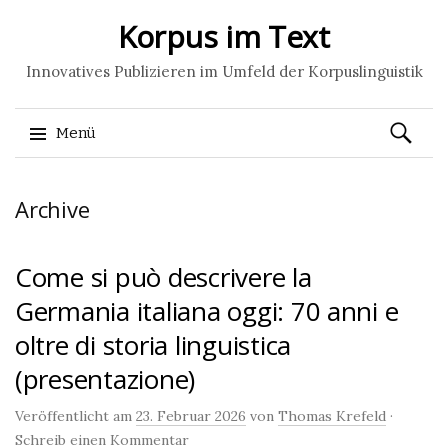
Korpus im Text
Innovatives Publizieren im Umfeld der Korpuslinguistik
Suchen
Menü
nach:
Springe
Archive
zum
Inhalt
Come si può descrivere la
Germania italiana oggi: 70 anni e
oltre di storia linguistica
(presentazione)
Veröffentlicht am
23. Februar 2026
von
Thomas Krefeld
·
Schreib einen Kommentar