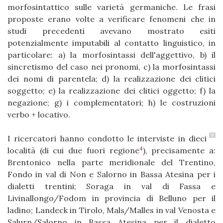
morfosintattico sulle varietà germaniche. Le frasi
proposte erano volte a verificare fenomeni che in
studi precedenti avevano mostrato esiti
potenzialmente imputabili al contatto linguistico, in
particolare: a) la morfosintassi dell'aggettivo, b) il
sincretismo del caso nei pronomi, c) la morfosintassi
dei nomi di parentela; d) la realizzazione dei clitici
soggetto; e) la realizzazione dei clitici oggetto; f) la
negazione; g) i complementatori; h) le costruzioni
verbo + locativo.
9
I ricercatori hanno condotto le interviste in dieci
4
località (di cui due fuori regione
), precisamente a:
Brentonico nella parte meridionale del Trentino,
Fondo in val di Non e Salorno in Bassa Atesina per i
dialetti trentini; Soraga in val di Fassa e
Livinallongo/Fodom in provincia di Belluno per il
ladino; Landeck in Tirolo, Mals/Malles in val Venosta e
Salurn/Salorno in Bassa Atesina per il dialetto