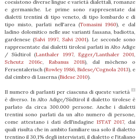
coesistono diverse lingue e varietà dialettali, romanze
e germaniche. Le prime sono rappresentate dai
dialetti trentini di tipo veneto, di tipo lombardo e di
tipo misto, parlati nell'area
(
Tomasini 1960
)
, e dal
ladino dolomitico nelle sue varianti fassana, badiotta,
gardenese (
Salvi 1997
,
Salvi 2001
). Le seconde sono
rappresentate dai dialetti tirolesi parlati in Alto Adige
/ Südtirol (
Lanthaler 1997
,
Egger/Lanthaler 2001
,
Scheutz 2016c
,
Rabanus 2018
), dal mòcheno o
Fersentalerisch (
Rowley 1986
,
Bidese/Cognola 2013
), e
dal cimbro di Luserna
(
Bidese 2010
)
.
4
Il numero di parlanti per ciascuna di queste varietà
è diverso. In Alto Adige/Südtirol il dialetto tirolese è
parlato da circa 300.000 persone. Anche i dialetti
trentini sono parlati da un alto numero di persone,
come attestano i dati dell'indagine
ISTAT 2017
, dai
quali risulta che in ambito familiare usa solo il dialetto
trentino il 30,1% degli intervistati, il dialetto e l'italiano