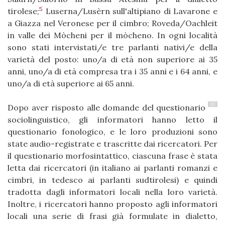
5
tirolese;
Luserna/Lusèrn sull'altipiano di Lavarone e
a Giazza nel Veronese per il cimbro; Roveda/Oachleit
in valle dei Mòcheni per il mòcheno. In ogni località
sono stati intervistati/e tre parlanti nativi/e della
varietà del posto: uno/a di età non superiore ai 35
anni, uno/a di età compresa tra i 35 anni e i 64 anni, e
uno/a di età superiore ai 65 anni.
10
Dopo aver risposto alle domande del questionario
sociolinguistico, gli informatori hanno letto il
questionario fonologico, e le loro produzioni sono
state audio-registrate e trascritte dai ricercatori. Per
il questionario morfosintattico, ciascuna frase è stata
letta dai ricercatori (in italiano ai parlanti romanzi e
cimbri, in tedesco ai parlanti sudtirolesi) e quindi
tradotta dagli informatori locali nella loro varietà.
Inoltre, i ricercatori hanno proposto agli informatori
locali una serie di frasi già formulate in dialetto,