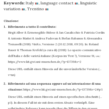
Keywords:
Italy
,
language contact
,
linguistic
variation
,
Trentino
Citazione:
Riferimento a tutto il contributo:
Birgit Alber
&
Ermenegildo Bidese
&
Jan Casalicchio
&
Patrizia Cordin
&
Antonio Mattei
&
Andrea Padovan
&
Stefan Rabanus
&
Alessandra
Tomaselli
(2018): VinKo, Versione 2 (20.12.2018, 09:20). In: Roland
Bauer & Thomas Krefeld (a cura di) (2018): Lo spazio comunicativo
dell’Italia e delle varietà italiane (Korpus im Text 7), Versione 91
,
url:
https://www.kit.gwi.uni-muenchen.de/?p=13739&v=2
Diese URL enthält einen Hinweis auf die unveränderliche Version (…
v=nn)
Riferimento ad una sequenza oppure ad un’attestazione di una
citazione:
https://www.kit.gwi.uni-muenchen.de/?p=13739&v=2#p:1
Diese URL enthält einen Hinweis auf einen spezifischen Abschnitt (…
p:1). In diesem Fall ist sie mit dem ersten Absatz verknüpft. Eine
vollständige Referenz kann jeweils über die Ziffern in den grauen