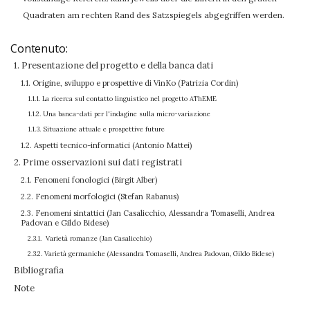
Quadraten am rechten Rand des Satzspiegels abgegriffen werden.
Contenuto:
1. Presentazione del progetto e della banca dati
1.1. Origine, sviluppo e prospettive di VinKo (Patrizia Cordin)
1.1.1. La ricerca sul contatto linguistico nel progetto AThEME
1.1.2. Una banca-dati per l'indagine sulla micro-variazione
1.1.3. Situazione attuale e prospettive future
1.2. Aspetti tecnico-informatici (Antonio Mattei)
2. Prime osservazioni sui dati registrati
2.1. Fenomeni fonologici (Birgit Alber)
2.2. Fenomeni morfologici (Stefan Rabanus)
2.3. Fenomeni sintattici (Jan Casalicchio, Alessandra Tomaselli, Andrea
Padovan e Gildo Bidese)
2.3.1. Varietà romanze (Jan Casalicchio)
2.3.2. Varietà germaniche (Alessandra Tomaselli, Andrea Padovan, Gildo Bidese)
Bibliografia
Note