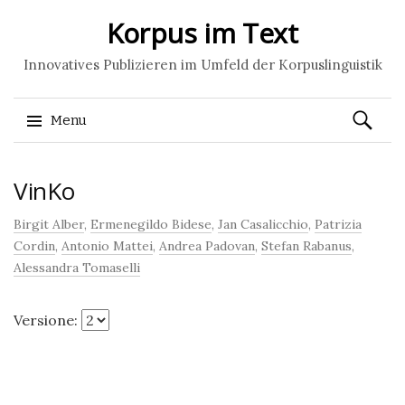
Korpus im Text
Innovatives Publizieren im Umfeld der Korpuslinguistik
Ricerca
Menu
per:
Skip
VinKo
to
content
Birgit Alber
,
Ermenegildo Bidese
,
Jan Casalicchio
,
Patrizia
Cordin
,
Antonio Mattei
,
Andrea Padovan
,
Stefan Rabanus
,
Alessandra Tomaselli
Versione: