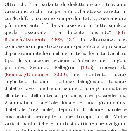
Oltre che tra parlanti di dialetti diversi, troviamo
variazione anche tra parlanti della stessa varietà, in
cui "le differenze sono sempre limitate e, cosa ancora
più importante [...], la variazione è in tutto simile a
quella osservata tra località distinte"
(
cfr.
Benincà/Damonte 2009, 187
)
. Le alternanze che
compaiono in questi casi sono spiegate dalla presenza
di più grammatiche simili nella stessa località. Un altro
tipo di variazione avviene all'interno del singolo
parlante. Secondo Pellegrini
(
1975
)
, ripreso da
(
Benincà/Damonte 2009
)
, nel contesto socio-
linguistico italiano il diffuso bilinguismo italiano-
dialetto favorisce l'acquisizione di due grammatiche
all'interno dello stesso parlante, che possiede una
grammatica dialettale locale e una grammatica
dialettale "regionale", depurata di alcune parole e
costruzioni percepite come troppo locali. Molte
variabili sintattiche e morfosintattiche che svolgono
una forte funzione sociale (si pensi, per esempio, alle