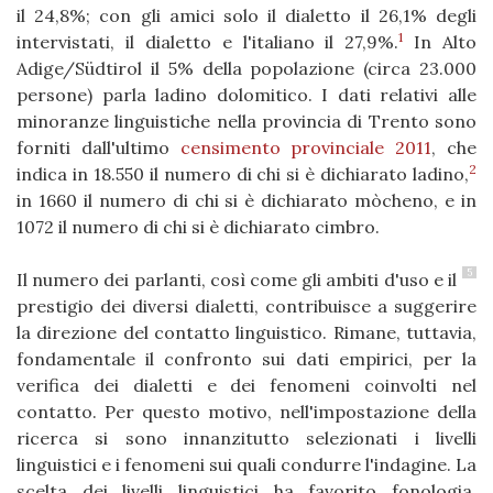
il 24,8%; con gli amici solo il dialetto il 26,1% degli
1
intervistati, il dialetto e l'italiano il 27,9%.
In Alto
Adige/Südtirol il 5% della popolazione (circa 23.000
persone) parla ladino dolomitico. I dati relativi alle
minoranze linguistiche nella provincia di Trento sono
forniti dall'ultimo
censimento provinciale 2011
, che
2
indica in 18.550 il numero di chi si è dichiarato ladino,
in 1660 il numero di chi si è dichiarato mòcheno, e in
1072 il numero di chi si è dichiarato cimbro.
5
Il numero dei parlanti, così come gli ambiti d'uso e il
prestigio dei diversi dialetti, contribuisce a suggerire
la direzione del contatto linguistico. Rimane, tuttavia,
fondamentale il confronto sui dati empirici, per la
verifica dei dialetti e dei fenomeni coinvolti nel
contatto. Per questo motivo, nell'impostazione della
ricerca si sono innanzitutto selezionati i livelli
linguistici e i fenomeni sui quali condurre l'indagine. La
scelta dei livelli linguistici ha favorito fonologia,