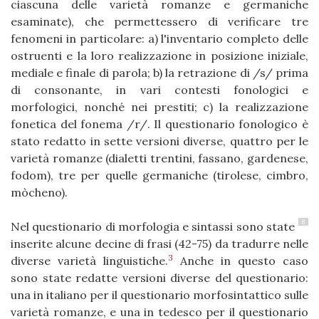
ciascuna delle varietà romanze e germaniche
esaminate), che permettessero di verificare tre
fenomeni in particolare: a) l'inventario completo delle
ostruenti e la loro realizzazione in posizione iniziale,
mediale e finale di parola; b) la retrazione di /s/ prima
di consonante, in vari contesti fonologici e
morfologici, nonché nei prestiti; c) la realizzazione
fonetica del fonema /r/. Il questionario fonologico è
stato redatto in sette versioni diverse, quattro per le
varietà romanze (dialetti trentini, fassano, gardenese,
fodom), tre per quelle germaniche (tirolese, cimbro,
mòcheno).
8
Nel questionario di morfologia e sintassi sono state
inserite alcune decine di frasi (42-75) da tradurre nelle
3
diverse varietà linguistiche.
Anche in questo caso
sono state redatte versioni diverse del questionario:
una in italiano per il questionario morfosintattico sulle
varietà romanze, e una in tedesco per il questionario