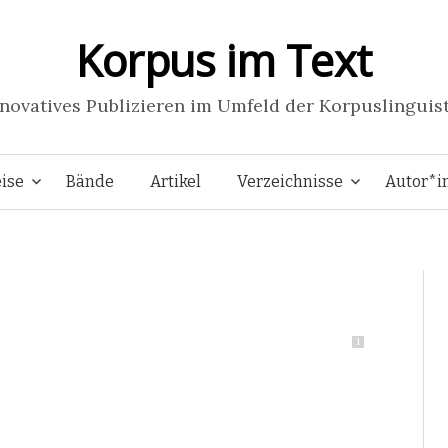
Korpus im Text
novatives Publizieren im Umfeld der Korpuslinguis
Springe
ise
Bände
Artikel
Verzeichnisse
Autor*i
zum
Inhalt
1