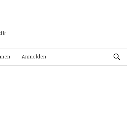
tik
Suchen
nnen
Anmelden
nach: