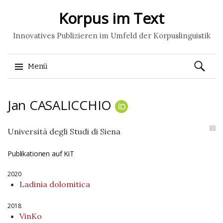
Korpus im Text
Innovatives Publizieren im Umfeld der Korpuslinguistik
Suchen
Menü
nach:
Springe
Jan
CASALICCHIO
zum
Inhalt
1
Università degli Studi di Siena
Publikationen auf KiT
2020
Ladinia dolomitica
2018
VinKo