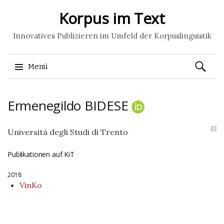
Korpus im Text
Innovatives Publizieren im Umfeld der Korpuslinguistik
Suchen
Menü
nach:
Springe
Ermenegildo
BIDESE
zum
Inhalt
1
Università degli Studi di Trento
Publikationen auf KiT
2018
VinKo