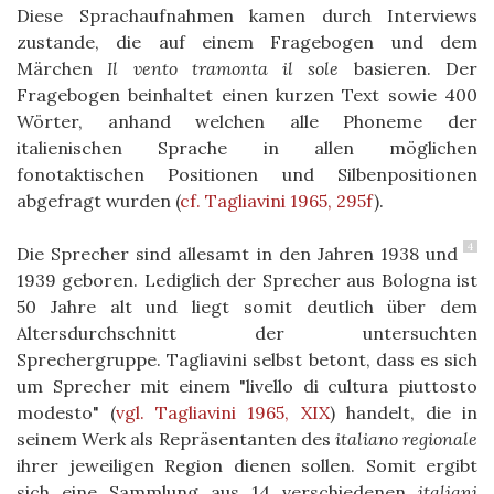
Diese Sprachaufnahmen kamen durch Interviews
zustande, die auf einem Fragebogen und dem
Märchen
Il vento tramonta il sole
basieren.
Der
Fragebogen beinhaltet einen kurzen Text sowie 400
Wörter, anhand welchen alle Phoneme der
italienischen Sprache in allen möglichen
fonotaktischen Positionen und Silbenpositionen
abgefragt wurden
(
cf. Tagliavini 1965, 295f
)
.
4
Die Sprecher sind allesamt in den Jahren 1938 und
1939 geboren. Lediglich der Sprecher aus Bologna ist
50 Jahre alt und liegt somit deutlich über dem
Altersdurchschnitt der untersuchten
Sprechergruppe. Tagliavini selbst betont, dass es sich
um Sprecher mit einem "livello di cultura piuttosto
modesto"
(
vgl. Tagliavini 1965, XIX
)
handelt, die in
seinem Werk als Repräsentanten des
italiano regionale
ihrer jeweiligen Region dienen sollen. Somit ergibt
sich eine Sammlung aus 14 verschiedenen
italiani