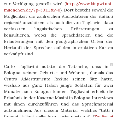
zur Verfügung gestellt wird (
http://www.kit.gwi.uni-
muenchen.de/?p=30111&v=0
). Dort besteht sowohl die
Möglichkeit die zahlreichen Audiodateien der
italiani
regionali
anzuhören, als auch die von Tagliavini dazu
verfassten linguistischen Erörterungen zu
konsultieren, wobei die Sprachdateien und die
Erläuterungen mit den geographischen Orten der
Herkunft der Sprecher auf den interaktiven Karten
verknüpft sind.
2
Carlo Tagliavini nutzte die Tatsache, dass in
Bologna, seinem Geburts- und Wohnort, damals das
Centro Addestramento Reclute
seinen Sitz hatte,
weshalb aus ganz Italien junge Soldaten für zwei
Monate nach Bologna kamen. Tagliavini erhielt die
Erlaubnis in der Kaserne Masini in Bologna Interviews
mit ihnen durchzuführen und das Sprachmaterial
aufzunehmen. Aus diesem Materi
al, welches “tutti i
fonemi italiani nelle loro varie posizioni”
(
Tagliavini