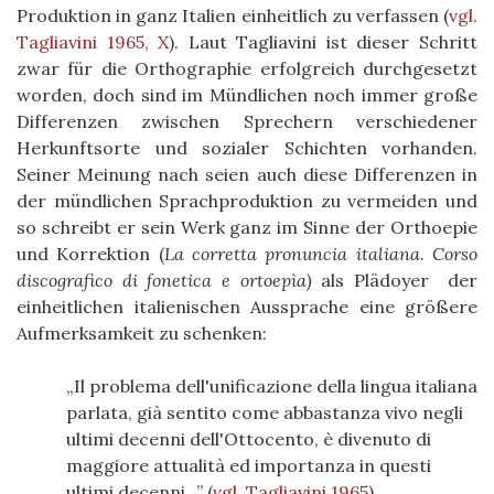
Produktion in ganz Italien einheitlich zu verfassen
(
vgl.
Tagliavini 1965, X
)
. Laut Tagliavini ist dieser Schritt
zwar für die Orthographie erfolgreich durchgesetzt
worden, doch sind im Mündlichen noch immer große
Differenzen zwischen Sprechern verschiedener
Herkunftsorte und sozialer Schichten vorhanden.
Seiner Meinung nach seien auch diese Differenzen in
der mündlichen Sprachproduktion zu vermeiden und
so schreibt er sein Werk ganz im Sinne der Orthoepie
und Korrektion (
La corretta pronuncia italiana. Corso
discografico di fonetica e ortoepìa)
als Plädoyer der
einheitlichen italienischen Aussprache e
ine größere
Aufmerksamkeit zu schenken
:
Il problema dell'unificazione della lingua italiana
parlata, già sentito come abbastanza vivo negli
ultimi decenni dell'Ottocento, è divenuto di
maggiore attualità ed importanza in questi
ultimi decenni.
.
(
vgl. Tagliavini 1965
)