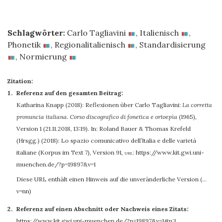
Schlagwörter:
Carlo Tagliavini
,
Italienisch
,
Phonetik
,
Regionalitalienisch
,
Standardisierung
,
Normierung
Zitation:
Referenz auf den gesamten Beitrag:
Katharina Knapp
(2018): Reflexionen über Carlo Tagliavini:
La corretta
pronuncia italiana. Corso discografico di fonetica e ortoepìa
(1965),
Version 1 (21.11.2018, 13:19). In: Roland Bauer & Thomas Krefeld
(Hrsgg.) (2018): Lo spazio comunicativo dell’Italia e delle varietà
italiane (Korpus im Text 7), Version 91
,
url:
https://www.kit.gwi.uni-
muenchen.de/?p=19897&v=1
Diese URL enthält einen Hinweis auf die unveränderliche Version (…
v=nn)
Referenz auf einen Abschnitt oder Nachweis eines Zitats:
https://www.kit.gwi.uni-muenchen.de/?p=19897&v=1#p:1