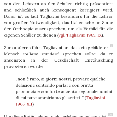
von den Lehrern an den Schulen richtig präsentiert
und schließlich auch konsequent korrigiert wird.
Daher ist es laut Tagliavini besonders für die Lehrer
von großer Notwendigkeit, das Italienische im Sinne
der Orthoepie auszusprechen, um als Vorbild für die
eigenen Schüler zu dienen
(
vgl. Tagliavini 1965, IX
)
.
9
Zum anderen führt Tagliavini an, dass ein gebildeter
Mensch
italiano standard
sprechen sollte, da er
ansonsten in der Gesellschaft Enttäuschung
provozieren würde:
non è raro, ai giorni nostri, provare qualche
delusione sentendo parlare con brutta
pronuncia e con forte accento regionale uomini
di cui pure ammiriamo gli scritti.
(
Tagliavini
1965, XII
)
10
Um diese Entäuschung nicht erleben zu müssen, ist