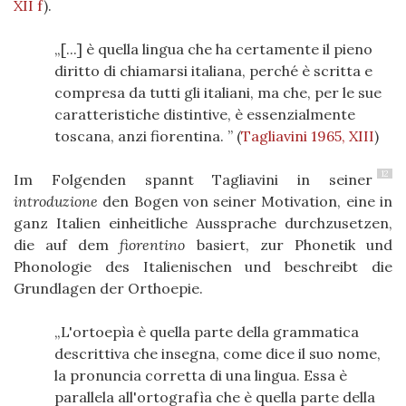
XII f
)
.
[...] è quella lingua che ha certamente il pieno
diritto di chiamarsi italiana, perché è scritta e
compresa da tutti gli italiani, ma che, per le sue
caratteristiche distintive, è essenzialmente
toscana, anzi fiorentina.
(
Tagliavini 1965, XIII
)
12
Im Folgenden spannt Tagliavini in seiner
introduzione
den Bogen von seiner Motivation, eine in
ganz Italien einheitliche Aussprache durchzusetzen,
die auf dem
fiorentino
basiert, zur Phonetik und
Phonologie des Italienischen und beschreibt die
Grundlagen der Orthoepie.
L'ortoepìa è quella parte della grammatica
descrittiva che insegna, come dice il suo nome,
la pronuncia corretta di una lingua. Essa è
parallela all'ortografìa che è quella parte della