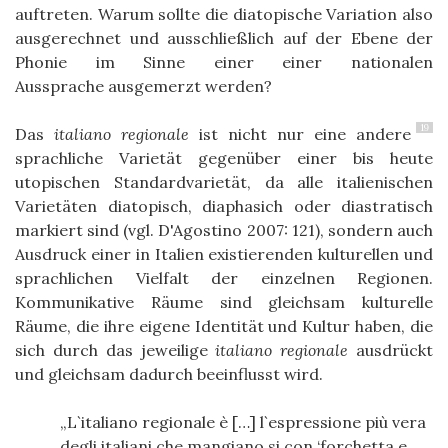
auftreten. Warum sollte die diatopische Variation also
ausgerechnet und ausschließlich auf der Ebene der
Phonie im Sinne einer
einer nationalen
Aussprache
ausgemerz
t werden?
19
Das
italiano regionale
ist nicht nur eine andere
sprachliche Varietät gegenüber einer bis heute
utopischen Standardvarietät
, da alle italienischen
Varietäten diatopisch, diaphasich oder diastratisch
markiert sind (vgl. D'Agostino 2007: 121), s
ondern auch
Ausdruck einer in Italien existierenden kulturellen und
sprachlichen Vielfalt der einzelnen Regionen.
Kommunikative Räume sind gleichsam kulturelle
Räume, die ihre eigene Identität und Kultur haben, die
sich durch das jeweilige
italiano regionale
ausdrückt
und gleichsam dadurch beeinflusst wird.
L`italiano regionale è […] l`espressione più vera
degli italiani che mangiano si con ‘forchetta e