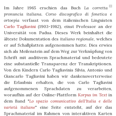
1
Im Jahre 1965 erschien das Buch
La corretta
pronuncia italiana. Corso discografico di fonetica e
ortoepìa
verfasst von dem italienischen Linguisten
Carlo Tagliavini
(1903-1982), einst Professor an der
Universität von Padua. Dieses Werk beinhaltet die
älteste Dokumentation des
italiano regionale
, welches
er auf Schallplatten aufgenommen hatte. Dies erwies
sich als Meilenstein auf dem Weg
zur Verknüpfung von
Schrift mit auditivem Sprachmaterial und bedeutete
eine substantielle Transparenz der Transkriptionen
.
Von den Kindern Carlo Tagliavinis Silvia, Antonio und
Giancarlo Tagliavini haben wir dankenswerterweise
die Erlaubnis erhalten, die von Carlo Tagliavini
aufgenommenen Sprachdaten zu verarbeiten,
woraufhin auf der Online-Plattform
Korpus im Text
in
dem Band "
Lo spazio comunicativo dell'Italia e delle
varietà italiane
" eine Seite entsteht, auf der das
Sprachmaterial im Rahmen von interaktiven Karten