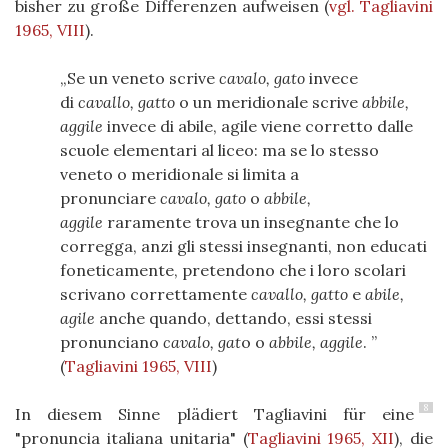
bisher zu große Differenzen aufweisen
(
vgl. Tagliavini
1965, VIII
)
.
Se un veneto scrive
cavalo, gato
invece
di
cavallo, gatto
o un meridionale scrive
abbile,
aggile
invece di abile, agile viene corretto dalle
scuole elementari al liceo: ma se lo stesso
veneto o meridionale si limita a
pronunciare
cavalo, gato
o
abbile,
aggile
raramente trova un insegnante che lo
corregga, anzi gli stessi insegnanti, non educati
foneticamente, pretendono che i loro scolari
scrivano correttamente
cavallo, gatto
e
abile,
agile
anche quando, dettando, essi stessi
pronunciano
cavalo, gat
o o
abbile, aggile
.
(
Tagliavini 1965, VIII
)
8
In diesem Sinne plädiert Tagliavini für eine
"pronuncia italiana unitaria"
(
Tagliavini 1965, XII
)
, die