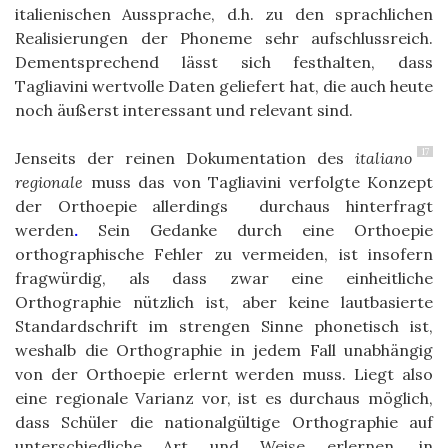
italienischen Aussprache, d.h. zu den
sprachlichen
Realisierungen der Phoneme
se
hr aufschlussreich.
Dementsprechend lässt sich festhalten, dass
Tagliavini wertvolle Daten geliefert hat, die auch heute
noch äußerst interessant und relevant sind.
17
Jenseits der reinen Dokumentation
des
italiano
regionale
muss das von Tagliavini verfolgte Konzept
der
Orthoepie a
llerdings
durchaus hinterfragt
werden
.
Sein Gedanke durch eine Orthoepie
orthographische Fehler zu vermeiden, ist insofern
fragwürdig, als dass zwar eine einheitliche
Orthographie nützlich ist, aber keine lautbasierte
Standardschrift im strengen Sinne phonetisch ist,
weshalb die Orthographie in jedem Fall unabhängig
von der Orthoepie erlernt werden muss. Liegt also
eine regionale Varianz vor, ist es durchaus möglich,
dass Schüler die nationalgültige Orthographie auf
unterschiedliche Art und Weise erlernen, in