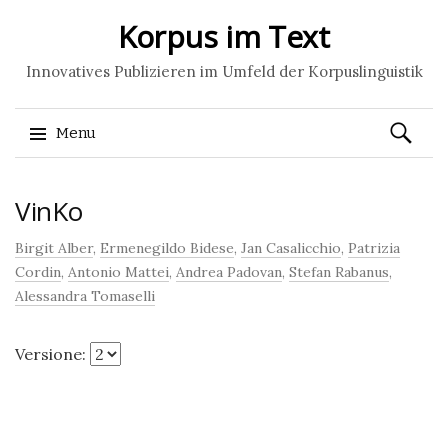
Korpus im Text
Innovatives Publizieren im Umfeld der Korpuslinguistik
Ricerca
Menu
per:
Skip
VinKo
to
content
Birgit Alber
,
Ermenegildo Bidese
,
Jan Casalicchio
,
Patrizia
Cordin
,
Antonio Mattei
,
Andrea Padovan
,
Stefan Rabanus
,
Alessandra Tomaselli
Versione: