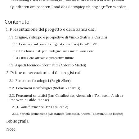
Quadraten am rechten Rand des Satzspiegels abgegriffen werden.
Contenuto:
1. Presentazione del progetto e della banca dati
1.1. Origine, sviluppo e prospettive di VinKo (Patrizia Cordin)
1.1.1. La ricerca sul contatto linguistico nel progetto AThEME
1.1.2. Una banca-dati per l'indagine sulla micro-variazione
1.1.3. Situazione attuale e prospettive future
1.2. Aspetti tecnico-informatici (Antonio Mattei)
2. Prime osservazioni sui dati registrati
2.1. Fenomeni fonologici (Birgit Alber)
2.2. Fenomeni morfologici (Stefan Rabanus)
2.3. Fenomeni sintattici (Jan Casalicchio, Alessandra Tomaselli, Andrea
Padovan e Gildo Bidese)
2.3.1. Varietà romanze (Jan Casalicchio)
2.3.2. Varietà germaniche (Alessandra Tomaselli, Andrea Padovan, Gildo Bidese)
Bibliografia
Note