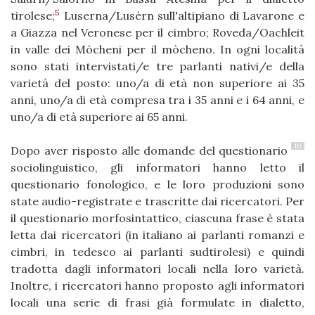
5
tirolese;
Luserna/Lusèrn sull'altipiano di Lavarone e
a Giazza nel Veronese per il cimbro; Roveda/Oachleit
in valle dei Mòcheni per il mòcheno. In ogni località
sono stati intervistati/e tre parlanti nativi/e della
varietà del posto: uno/a di età non superiore ai 35
anni, uno/a di età compresa tra i 35 anni e i 64 anni, e
uno/a di età superiore ai 65 anni.
10
Dopo aver risposto alle domande del questionario
sociolinguistico, gli informatori hanno letto il
questionario fonologico, e le loro produzioni sono
state audio-registrate e trascritte dai ricercatori. Per
il questionario morfosintattico, ciascuna frase è stata
letta dai ricercatori (in italiano ai parlanti romanzi e
cimbri, in tedesco ai parlanti sudtirolesi) e quindi
tradotta dagli informatori locali nella loro varietà.
Inoltre, i ricercatori hanno proposto agli informatori
locali una serie di frasi già formulate in dialetto,