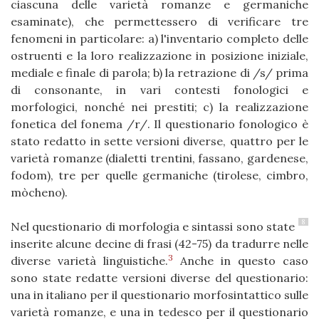
ciascuna delle varietà romanze e germaniche
esaminate), che permettessero di verificare tre
fenomeni in particolare: a) l'inventario completo delle
ostruenti e la loro realizzazione in posizione iniziale,
mediale e finale di parola; b) la retrazione di /s/ prima
di consonante, in vari contesti fonologici e
morfologici, nonché nei prestiti; c) la realizzazione
fonetica del fonema /r/. Il questionario fonologico è
stato redatto in sette versioni diverse, quattro per le
varietà romanze (dialetti trentini, fassano, gardenese,
fodom), tre per quelle germaniche (tirolese, cimbro,
mòcheno).
8
Nel questionario di morfologia e sintassi sono state
inserite alcune decine di frasi (42-75) da tradurre nelle
3
diverse varietà linguistiche.
Anche in questo caso
sono state redatte versioni diverse del questionario:
una in italiano per il questionario morfosintattico sulle
varietà romanze, e una in tedesco per il questionario