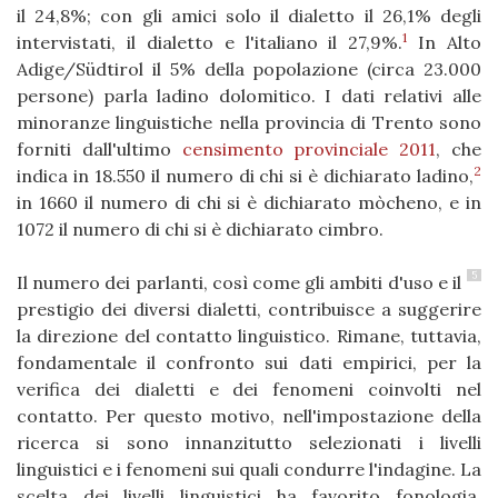
il 24,8%; con gli amici solo il dialetto il 26,1% degli
1
intervistati, il dialetto e l'italiano il 27,9%.
In Alto
Adige/Südtirol il 5% della popolazione (circa 23.000
persone) parla ladino dolomitico. I dati relativi alle
minoranze linguistiche nella provincia di Trento sono
forniti dall'ultimo
censimento provinciale 2011
, che
2
indica in 18.550 il numero di chi si è dichiarato ladino,
in 1660 il numero di chi si è dichiarato mòcheno, e in
1072 il numero di chi si è dichiarato cimbro.
5
Il numero dei parlanti, così come gli ambiti d'uso e il
prestigio dei diversi dialetti, contribuisce a suggerire
la direzione del contatto linguistico. Rimane, tuttavia,
fondamentale il confronto sui dati empirici, per la
verifica dei dialetti e dei fenomeni coinvolti nel
contatto. Per questo motivo, nell'impostazione della
ricerca si sono innanzitutto selezionati i livelli
linguistici e i fenomeni sui quali condurre l'indagine. La
scelta dei livelli linguistici ha favorito fonologia,