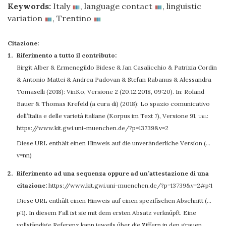
Keywords:
Italy
,
language contact
,
linguistic
variation
,
Trentino
Citazione:
Riferimento a tutto il contributo:
Birgit Alber
&
Ermenegildo Bidese
&
Jan Casalicchio
&
Patrizia Cordin
&
Antonio Mattei
&
Andrea Padovan
&
Stefan Rabanus
&
Alessandra
Tomaselli
(2018): VinKo, Versione 2 (20.12.2018, 09:20). In: Roland
Bauer & Thomas Krefeld (a cura di) (2018): Lo spazio comunicativo
dell’Italia e delle varietà italiane (Korpus im Text 7), Versione 91
,
url:
https://www.kit.gwi.uni-muenchen.de/?p=13739&v=2
Diese URL enthält einen Hinweis auf die unveränderliche Version (…
v=nn)
Riferimento ad una sequenza oppure ad un’attestazione di una
citazione:
https://www.kit.gwi.uni-muenchen.de/?p=13739&v=2#p:1
Diese URL enthält einen Hinweis auf einen spezifischen Abschnitt (…
p:1). In diesem Fall ist sie mit dem ersten Absatz verknüpft. Eine
vollständige Referenz kann jeweils über die Ziffern in den grauen