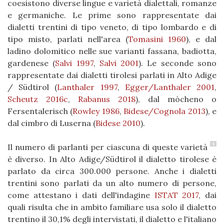
coesistono diverse lingue e varietà dialettali, romanze
e germaniche. Le prime sono rappresentate dai
dialetti trentini di tipo veneto, di tipo lombardo e di
tipo misto, parlati nell'area
(
Tomasini 1960
)
, e dal
ladino dolomitico nelle sue varianti fassana, badiotta,
gardenese (
Salvi 1997
,
Salvi 2001
). Le seconde sono
rappresentate dai dialetti tirolesi parlati in Alto Adige
/ Südtirol (
Lanthaler 1997
,
Egger/Lanthaler 2001
,
Scheutz 2016c
,
Rabanus 2018
), dal mòcheno o
Fersentalerisch (
Rowley 1986
,
Bidese/Cognola 2013
), e
dal cimbro di Luserna
(
Bidese 2010
)
.
4
Il numero di parlanti per ciascuna di queste varietà
è diverso. In Alto Adige/Südtirol il dialetto tirolese è
parlato da circa 300.000 persone. Anche i dialetti
trentini sono parlati da un alto numero di persone,
come attestano i dati dell'indagine
ISTAT 2017
, dai
quali risulta che in ambito familiare usa solo il dialetto
trentino il 30,1% degli intervistati, il dialetto e l'italiano