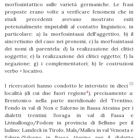
morfosintattico sulle varietà germaniche. Le frasi
proposte erano volte a verificare fenomeni che in
studi precedenti avevano mostrato esiti
potenzialmente imputabili al contatto linguistico, in
particolare: a) la morfosintassi dell'aggettivo, b) il
sincretismo del caso nei pronomi, c) la morfosintassi
dei nomi di parentela; d) la realizzazione dei clitici
soggetto; e) la realizzazione dei clitici oggetto; f) la
negazione; g) i complementatori; h) le costruzioni
verbo + locativo.
9
I ricercatori hanno condotto le interviste in dieci
4
località (di cui due fuori regione
), precisamente a:
Brentonico nella parte meridionale del Trentino,
Fondo in val di Non e Salorno in Bassa Atesina per i
dialetti trentini; Soraga in val di Fassa e
Livinallongo/Fodom in provincia di Belluno per il
ladino; Landeck in Tirolo, Mals/Malles in val Venosta e
Salurn/Salorno in Bassa Atesina per il dialetto