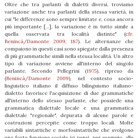
Oltre che tra parlanti di dialetti diversi, troviamo
variazione anche tra parlanti della stessa varietà, in
cui "le differenze sono sempre limitate e, cosa ancora
più importante [...], la variazione è in tutto simile a
quella osservata tra località distinte"
(
cfr.
Benincà/Damonte 2009, 187
)
. Le alternanze che
compaiono in questi casi sono spiegate dalla presenza
di più grammatiche simili nella stessa località. Un altro
tipo di variazione avviene all'interno del singolo
parlante. Secondo Pellegrini
(
1975
)
, ripreso da
(
Benincà/Damonte 2009
)
, nel contesto socio-
linguistico italiano il diffuso bilinguismo italiano-
dialetto favorisce l'acquisizione di due grammatiche
all'interno dello stesso parlante, che possiede una
grammatica dialettale locale e una grammatica
dialettale "regionale", depurata di alcune parole e
costruzioni percepite come troppo locali. Molte
variabili sintattiche e morfosintattiche che svolgono
una forte funzione sociale (si pensi, per esempio, alle