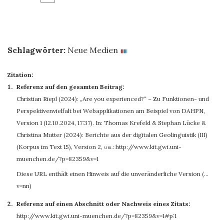
Schlagwörter:
Neue Medien
Zitation:
Referenz auf den gesamten Beitrag:
Christian Riepl
(2024): „Are you experienced?“ – Zu Funktionen- und
Perspektivenvielfalt bei Webapplikationen am Beispiel von DAHPN,
Version 1 (12.10.2024, 17:37). In: Thomas Krefeld & Stephan Lücke &
Christina Mutter (2024): Berichte aus der digitalen Geolinguistik (III)
(Korpus im Text 15), Version 2
,
url:
http://www.kit.gwi.uni-
muenchen.de/?p=82359&v=1
Diese URL enthält einen Hinweis auf die unveränderliche Version (…
v=nn)
Referenz auf einen Abschnitt oder Nachweis eines Zitats:
http://www.kit.gwi.uni-muenchen.de/?p=82359&v=1#p:1