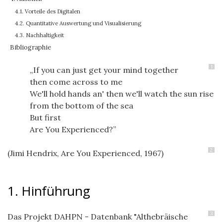
4.1. Vorteile des Digitalen
4.2. Quantitative Auswertung und Visualisierung
4.3. Nachhaltigkeit
Bibliographie
1
If you can just get your mind together
then come across to me
We'll hold hands an' then we'll watch the sun rise
from the bottom of the sea
But first
Are You Experienced?
2
(Jimi Hendrix, Are You Experienced, 1967)
1. Hinführung
3
Das Projekt DAHPN - Datenbank "Althebräische