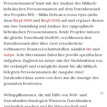
Personennamen" baut mit der Analyse der biblisch-
hebräischen Personennamen auf dem Datenbestand
des Projekts BHt - Biblia Hebraica
transcripta
(siehe
dazu
Riepl 1999
und
Riepl 2016
) auf und ergänzt diesen
um eine Sammlung und Analyse der epigraphisch-
hebräischen Personennamen. Beide Projekte nutzen
die gleiche Datenbank
bhtdb30
, erschliessen den
Datenbestand aber über zwei verschiedene
webbasierte Benutzerschnittstellen, nämlich
bht
und
dahpn
. Jede übernimmt dabei ihre jeweils spezifischen
Aufgaben. Zugleich ist
dahpn
mit der Suchfunktion von
bht
verknüpft und ermöglicht damit für alle biblisch
belegten Personennamen die Ausgabe einer
Satzkonkordanz sowie von dort aus die Anzeige des
gesamten Kontextes.
4
Webapplikationen, die mit Hilfe von Web- und
Datenbanktechnologien Wissen in Datenbanken
zugänglich machen und für Wissenschaft und