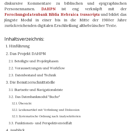
diskursive Kommentare zu biblischen und epigraphischen
Personennamen.
DAHPN
ist eng verknüpft mit der
Forschungsdatenbank Biblia Hebraica
transcripta
und bildet das
jüngste Modul in einer bis in die Mitte der 1980er Jahre
zurückreichenden digitalen Erschließung althebräischer Texte.
Inhaltsverzeichnis:
1. Hinführung
2. Das Projekt DAHPN
2.1. Beteiligte und Projektphasen
2.2. Voraussetzungen und Workflow
2.3. Datenbestand und Technik
3. Die Benutzerschnittstelle
3.1. Startseite und Navigationsleiste
3.2. Das Datenbankmodul "Suche"
3.2.1. Übersicht
3.2.2. Lexikonartikel mit Verlinkung und Diskussion
3.2.3. Systematische Ordnung nach Analysekriterien
3.3. Funktionen- und Perspektivenvielfalt
4. Ausblick