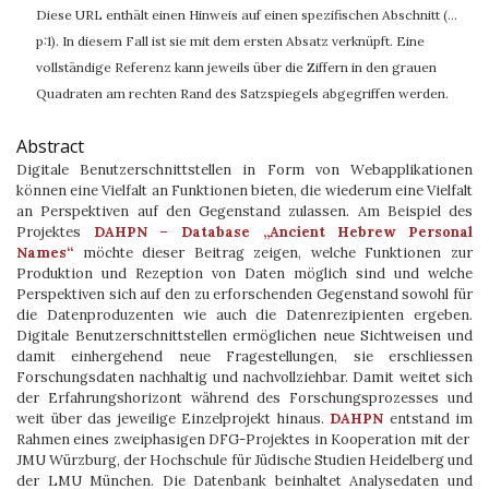
Diese URL enthält einen Hinweis auf einen spezifischen Abschnitt (…
p:1). In diesem Fall ist sie mit dem ersten Absatz verknüpft. Eine
vollständige Referenz kann jeweils über die Ziffern in den grauen
Quadraten am rechten Rand des Satzspiegels abgegriffen werden.
Abstract
Digitale Benutzerschnittstellen in Form von Webapplikationen
können eine Vielfalt an Funktionen bieten, die wiederum eine Vielfalt
an Perspektiven auf den Gegenstand zulassen. Am Beispiel des
Projektes
DAHPN – Database „Ancient Hebrew Personal
Names“
möchte dieser Beitrag zeigen, welche Funktionen zur
Produktion und Rezeption von Daten möglich sind und welche
Perspektiven sich auf den zu erforschenden Gegenstand sowohl für
die Datenproduzenten wie auch die Datenrezipienten ergeben.
Digitale Benutzerschnittstellen ermöglichen neue Sichtweisen und
damit einhergehend neue Fragestellungen, sie erschliessen
Forschungsdaten nachhaltig und nachvollziehbar. Damit weitet sich
der Erfahrungshorizont während des Forschungsprozesses und
weit über das jeweilige Einzelprojekt hinaus.
DAHPN
entstand im
Rahmen eines zweiphasigen DFG-Projektes in Kooperation mit der
JMU Würzburg, der Hochschule für Jüdische Studien Heidelberg und
der LMU München. Die Datenbank beinhaltet Analysedaten und