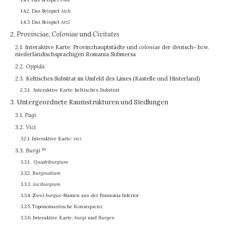
1.4.2. Das Beispiel
Aich
1.4.3. Das Beispiel
Arzl
2.
Provinciae, Coloniae
und
Civitates
2.1. Interaktive Karte: Provinzhauptstädte und
coloniae
der deutsch- bzw.
niederländischsprachigen Romania Submersa
2.2.
Oppida
2.3. Keltisches Substrat im Umfeld des Limes (Kastelle und Hinterland)
2.3.1. Interaktive Karte: keltisches Substrat
3. Untergeordnete Raumstrukturen und Siedlungen
3.1.
Pagi
3.2.
Vici
3.2.1. Interaktive Karte:
vici
10
3.3.
Burgi
3.3.1.
Quadriburgium
3.3.2.
Burginatium
3.3.3.
Asciburgium
3.3.4. Zwei
burgus
-Namen aus der Pannonia Inferior
3.3.5. Toponomastische Konsequenz
3.3.6. Interaktive Karte:
burgi
und
Burgen