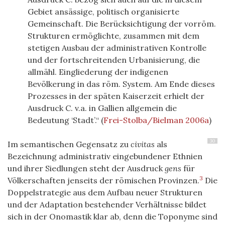
Gebiet ansässige, politisch organisierte
Gemeinschaft. Die Berücksichtigung der vorröm.
Strukturen ermöglichte, zusammen mit dem
stetigen Ausbau der administrativen Kontrolle
und der fortschreitenden Urbanisierung, die
allmähl. Eingliederung der indigenen
Bevölkerung in das röm. System. Am Ende dieses
Prozesses in der späten Kaiserzeit erhielt der
Ausdruck C. v.a. in Gallien allgemein die
Bedeutung ‘Stadt’.“
(
Frei-Stolba/Bielman 2006a
)
30
Im semantischen Gegensatz zu
civitas
als
Bezeichnung administrativ eingebundener Ethnien
und ihrer Siedlungen steht der Ausdruck
gens
für
3
Völkerschaften jenseits der römischen Provinzen.
Die
Doppelstrategie aus dem Aufbau neuer Strukturen
und der Adaptation bestehender Verhältnisse bildet
sich in der Onomastik klar ab, denn die Toponyme sind