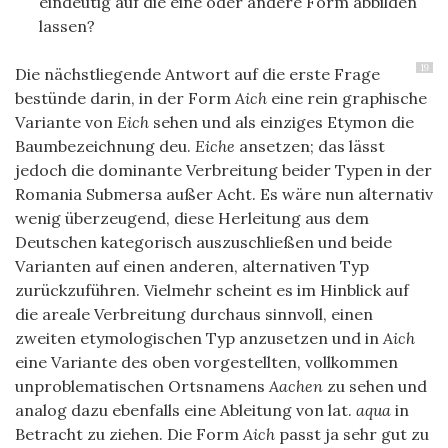
eindeutig auf die eine oder andere Form abbilden
lassen?
19
Die nächstliegende Antwort auf die erste Frage
bestünde darin, in der Form
Aich
eine rein graphische
Variante von
Eich
sehen und als einziges Etymon die
Baumbezeichnung deu.
Eiche
ansetzen; das lässt
jedoch die dominante Verbreitung beider Typen in der
Romania Submersa außer Acht. Es wäre nun alternativ
wenig überzeugend, diese Herleitung aus dem
Deutschen kategorisch auszuschließen und beide
Varianten auf einen anderen, alternativen Typ
zurückzuführen. Vielmehr scheint es im Hinblick auf
die areale Verbreitung durchaus sinnvoll, einen
zweiten etymologischen Typ anzusetzen und in
Aich
eine Variante des oben vorgestellten, vollkommen
unproblematischen Ortsnamens
Aachen
zu sehen und
analog dazu ebenfalls eine Ableitung von lat.
aqua
in
Betracht zu ziehen. Die Form
Aich
passt ja sehr gut zu