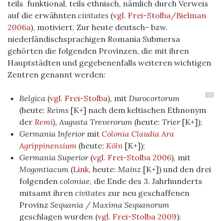
teils funktional, teils ethnisch, nämlich durch Verweis
auf die erwähnten
civitates
(
vgl. Frei-Stolba/Bielman
2006a
)
, motiviert. Zur heute deutsch- bzw.
niederländischsprachigen Romania Submersa
gehörten die folgenden Provinzen, die mit ihren
Hauptstädten und gegebenenfalls weiteren wichtigen
Zentren genannt werden:
31
Belgica
(
vgl. Frei-Stolba
)
, mit
Durocortorum
(heute:
Reims
[K+] nach dem keltischen Ethnonym
der
Remi
), Augusta Treverorum
(heute:
Trier
[K+]);
Germania Inferior
mit
Colonia Claudia Ara
Agrippinensium
(heute:
Köln
[K+]);
Germania Superior
(
vgl. Frei-Stolba 2006
)
, mit
Mogontiacum
(
Link
, heute:
Mainz
[K+]) und den drei
folgenden
coloniae
, die Ende des 3. Jahrhunderts
mitsamt ihren
civitates
zur neu geschaffenen
Provinz
Sequania / Maxima Sequanorum
geschlagen wurde
n
(
vgl. Frei-Stolba 2009
)
: