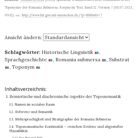
Toponymie der Romania Submersa. Korpus im Text, Band 12. Version 7 (05.07.2023,
09:12)
,
url:
http://www.kit.gwi.uni-muenchen.de/?p=65884&v=7
Ansicht ändern:
Schlagwörter:
Historische Linguistik
,
Sprachgeschichte
,
Romania submersa
,
Substrat
,
Toponym
Inhaltsverzeichnis:
1. Semiotische und diachronische Aspekte der Toponomastik
1.1. Namen im sozialen Raum
1.2. Referenz und Semantik
1.3. Mehrsprachigkeit und Stratigraphie der Romania Submersa
1.4. Toponomastische Kontinuität – zwischen Evidenz und abgestufter
Plausibilität
1.4.1. Das Beispiel
Pähl