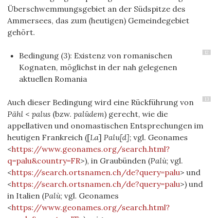
Überschwemmungsgebiet an der Südspitze des
Ammersees, das zum (heutigen) Gemeindegebiet
gehört.
12
Bedingung (3): Existenz von romanischen
Kognaten, möglichst in der nah gelegenen
aktuellen Romania
13
Auch dieser Bedingung wird eine Rückführung von
Pähl
<
palus
(bzw.
palūdem
) gerecht, wie die
appellativen und onomastischen Entsprechungen im
heutigen Frankreich ([
La
]
Palu[d]
; vgl. Geonames
<
https://www.geonames.org/search.html?
q=palu&country=FR
>), in Graubünden (
Palù
; vgl.
<
https://search.ortsnamen.ch/de?query=palu
> und
<
https://search.ortsnamen.ch/de?query=palu
>) und
in Italien (
Palù
; vgl. Geonames
<
https://www.geonames.org/search.html?