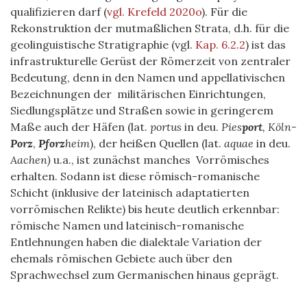
qualifizieren darf
(
vgl. Krefeld 2020o
)
. Für die
Rekonstruktion der mutmaßlichen Strata, d.h. für die
geolinguistische Stratigraphie (vgl.
Kap. 6.2.2
) ist das
infrastrukturelle Gerüst der Römerzeit von zentraler
Bedeutung, denn in den Namen und appellativischen
Bezeichnungen der militärischen Einrichtungen,
Siedlungsplätze und Straßen sowie in geringerem
Maße auch der Häfen (lat.
portus
in deu.
Pies
port
,
Köln-
Porz
,
Pforz
heim
), der heißen Quellen (lat.
aquae
in deu.
Aachen)
u.a., ist zunächst manches Vorrömisches
erhalten. Sodann ist diese römisch-romanische
Schicht (inklusive der lateinisch adaptatierten
vorrömischen Relikte) bis heute deutlich erkennbar:
römische Namen und lateinisch-romanische
Entlehnungen haben die dialektale Variation der
ehemals römischen Gebiete auch über den
Sprachwechsel zum Germanischen hinaus geprägt.