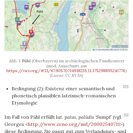
Pähl
(Oberbayern) im archäologischen Fundkontext
(mod. Ausschnitt aus
https://vici.org/#13/47.90570714918235,11.175298895241776
)
(Lizenz: CC BY SA)
10
Bedingung (2): Existenz einer semantisch und
phonetisch plausiblen lateinisch-romanischen
Etymologie
11
Im Fall von Pähl erfüllt lat.
palus
,
palūdis
‘Sumpf’ (vgl.
Georges <
http://www.zeno.org/nid/20002540711
>)
diese Bedingung. Sie passt gut zum Verlandungs- und