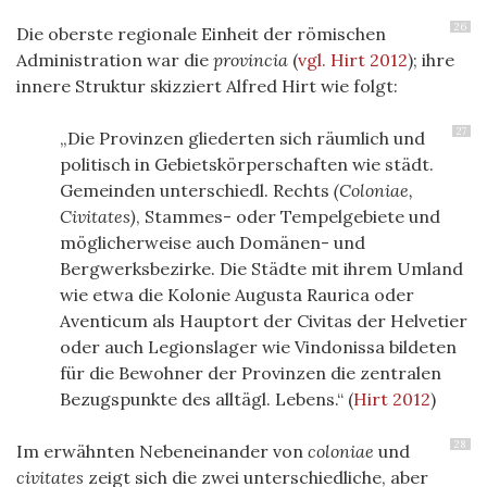
26
Die oberste regionale Einheit der römischen
Administration war die
provincia
(
vgl. Hirt 2012
)
; ihre
innere Struktur skizziert Alfred Hirt wie folgt:
27
„Die Provinzen gliederten sich räumlich und
politisch in Gebietskörperschaften wie städt.
Gemeinden unterschiedl. Rechts
(Coloniae,
Civitates)
, Stammes- oder Tempelgebiete und
möglicherweise auch Domänen- und
Bergwerksbezirke. Die Städte mit ihrem Umland
wie etwa die Kolonie Augusta Raurica oder
Aventicum als Hauptort der Civitas der Helvetier
oder auch Legionslager wie Vindonissa bildeten
für die Bewohner der Provinzen die zentralen
Bezugspunkte des alltägl. Lebens.“
(
Hirt 2012
)
28
Im erwähnten Nebeneinander von
coloniae
und
civitates
zeigt sich die zwei unterschiedliche, aber