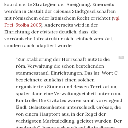
koordinierte Strategien der Aneignung. Einerseits
werden in Gestalt der
coloniae
Stadtgesellschaften
mit römischem oder latinischem Recht errichtet
(
vgl.
Frei-Stolba 2005
)
. Andererseits wird in der
Einrichtung der
civitates
deutlich, dass die
vorrömische Infrastruktur nicht einfach zerstört,
sondern auch adaptiert wurde:
29
“Zur Etablierung der Herrschaft nutzte die
röm. Verwaltung die schon bestehenden
stammesstaatl. Einrichtungen. Das lat. Wort C.
bezeichnete zunächst einen solchen
organisierten Stamm und dessen Territorium,
später dann eine Verwaltungseinheit unter röm.
Kontrolle. Die Civitates waren somit vorwiegend
ländl. Gebietseinheiten unterschiedl. Grösse, die
von einem Hauptort aus, in der Regel der
wichtigsten Marktsiedlung, geleitet wurden. Der
Ausdruck C. bezog sich auch auf die in diesem