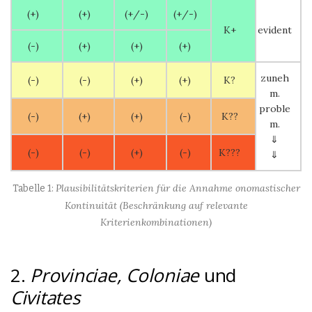
(+)
(+)
(+/-)
(+/-)
K+
evident
(-)
(+)
(+)
(+)
zuneh
(-)
(-)
(+)
(+)
K?
m.
proble
(-)
(+)
(+)
(-)
K??
m.
⇓
(-)
(-)
(+)
(-)
K???
⇓
Plausibilitätskriterien für die Annahme onomastischer
Kontinuität (Beschränkung auf relevante
Kriterienkombinationen)
2.
Provinciae, Coloniae
und
Civitates