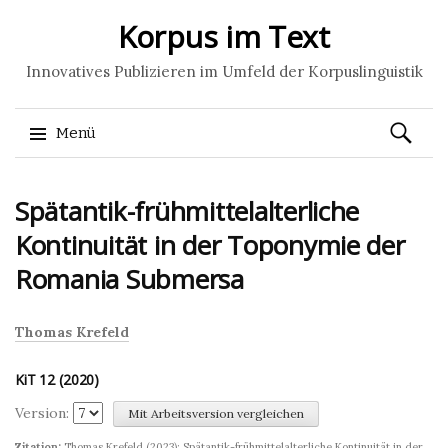
Korpus im Text
Innovatives Publizieren im Umfeld der Korpuslinguistik
Suchen
Menü
nach:
Springe
Spätantik-frühmittelalterliche
zum
Inhalt
Kontinuität in der Toponymie der
Romania Submersa
Thomas Krefeld
KiT 12 (2020)
Version:
Zitation:
Thomas Krefeld
(2023): Spätantik-frühmittelalterliche Kontinuität in der