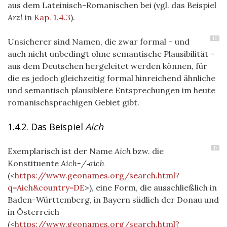
aus dem Lateinisch-Romanischen bei (vgl. das Beispiel
Arzl
in
Kap. 1.4.3
).
16
Unsicherer sind Namen, die zwar formal – und
auch nicht unbedingt ohne semantische Plausibilität –
aus dem Deutschen hergeleitet werden können, für
die es jedoch gleichzeitig formal hinreichend ähnliche
und semantisch plausiblere Entsprechungen im heute
romanischsprachigen Gebiet gibt.
1.4.2. Das Beispiel
Aich
17
Exemplarisch ist der Name
Aich
bzw. die
Konstituente
Aich-/‑aich
(<
https://www.geonames.org/search.html?
q=Aich&country=DE
>), eine Form, die ausschließlich in
Baden-Württemberg, in Bayern südlich der Donau und
in Österreich
(<
https://www.geonames.org/search.html?