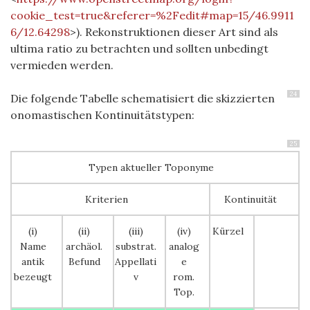
cookie_test=true&referer=%2Fedit#map=15/46.9911
6/12.64298
>). Rekonstruktionen dieser Art sind als
ultima ratio zu betrachten und sollten unbedingt
vermieden werden.
24
Die folgende Tabelle schematisiert die skizzierten
onomastischen Kontinuitätstypen:
25
Typen aktueller Toponyme
Kriterien
Kontinuität
(i)
(ii)
(iii)
(iv)
Kürzel
Name
archäol.
substrat.
analog
antik
Befund
Appellati
e
bezeugt
v
rom.
Top.