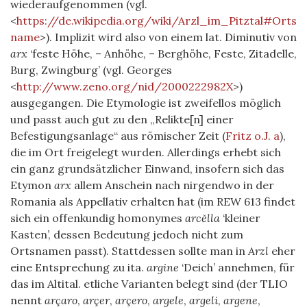
wiederaufgenommen (vgl.
<
https://de.wikipedia.org/wiki/Arzl_im_Pitztal#Orts
name
>). Implizit wird also von einem lat. Diminutiv von
arx
‘feste Höhe, – Anhöhe, – Berghöhe, Feste, Zitadelle,
Burg, Zwingburg’ (vgl. Georges
<
http://www.zeno.org/nid/2000222982X
>)
ausgegangen. Die Etymologie ist zweifellos möglich
und passt auch gut zu den „Relikte[n] einer
Befestigungsanlage“ aus römischer Zeit
(
Fritz o.J. a
)
,
die im Ort freigelegt wurden. Allerdings erhebt sich
ein ganz grundsätzlicher Einwand, insofern sich das
Etymon
arx
allem Anschein nach nirgendwo in der
Romania als Appellativ erhalten hat (im REW 613 findet
sich ein offenkundig homonymes
arcĕlla
‘kleiner
Kasten’, dessen Bedeutung jedoch nicht zum
Ortsnamen passt). Stattdessen sollte man in
Arzl
eher
eine Entsprechung zu ita.
argine
‘Deich’ annehmen, für
das im Altital. etliche Varianten belegt sind (der TLIO
nennt
arçaro
,
arçer
,
arçero
,
argele
,
argeli
,
argene
,