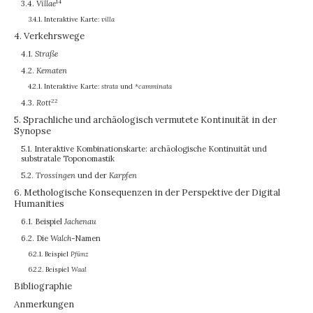
14
3.4.
Villae
3.4.1. Interaktive Karte:
villa
4. Verkehrswege
4.1.
Straße
4.2.
Kematen
4.2.1. Interaktive Karte:
strata
und
*camminata
22
4.3.
Rott
5. Sprachliche und archäologisch vermutete Kontinuität in der
Synopse
5.1. Interaktive Kombinationskarte: archäologische Kontinuität und
substratale Toponomastik
5.2.
Trossingen
und der
Karpfen
6. Methologische Konsequenzen in der Perspektive der Digital
Humanities
6.1. Beispiel
Jachenau
6.2. Die
Walch
-Namen
6.2.1. Beispiel
Pfünz
6.2.2. Beispiel
Waal
Bibliographie
Anmerkungen