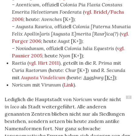
– Aventicum,
offiziell
Colonia Pia Flavia Constans
Emerita Helvetiorum Foederata
(
vgl. Bridel/Fuchs
2006
; heute:
Avenches
[K+]);
–
Augusta Raurica,
offiziell
Colonia [Paterna Munatia
Felix Apollin]aris [Augusta E]merita [Raur]ica(?)
(
vgl.
Furger 2006
; heute
Augst
[K+]);
– Noviodunum,
offiziell
Colonia Iulia Equestris
(
vgl.
Paunier 2005
; heute
Nyon
[K+]);
Raetia
(
vgl. Hirt 2011
)
, geteilt in die
R. Prima
mit
Curia Raetorum
(heute:
Chur
[K+]) und
R. Secunda
mit
Augusta Vindelicum
(heute:
Augs
burg
[
K+
]);
Noricum
mit
Virunum
(
Link
).
32
Lediglich die Hauptstadt von
Noricum
wurde nicht
in loco
als Stadt weitergeführt. Alle anderen
genannten Zentren blieben nicht nur als Siedlungen
bestehen, sondern setzen bis heute zudem antike
Namensformen fort. Nur ganz schwache
toponomastische Spuren haben sich dagegen von den