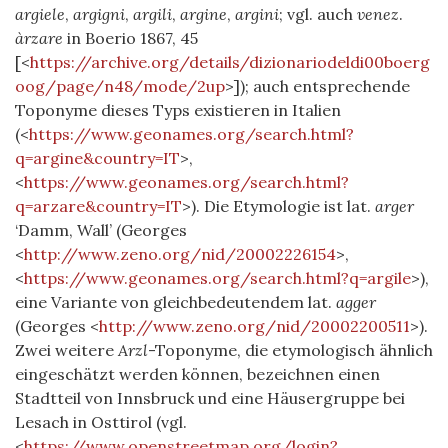
argiele
,
argigni
,
argili
,
argine
,
argini
; vgl. auch
venez
.
àrzare
in Boerio 1867, 45
[<
https://archive.org/details/dizionariodeldi00boerg
oog/page/n48/mode/2up
>]); auch entsprechende
Toponyme dieses Typs existieren in Italien
(<
https://www.geonames.org/search.html?
q=argine&country=IT
>,
<
https://www.geonames.org/search.html?
q=arzare&country=IT
>). Die Etymologie ist lat.
arger
‘Damm, Wall’ (Georges
<
http://www.zeno.org/nid/20002226154
>,
<
https://www.geonames.org/search.html?q=argile
>),
eine Variante von gleichbedeutendem lat.
agger
(Georges <
http://www.zeno.org/nid/20002200511
>).
Zwei weitere
Arzl
-Toponyme, die etymologisch ähnlich
eingeschätzt werden können, bezeichnen einen
Stadtteil von Innsbruck und eine Häusergruppe bei
Lesach in Osttirol (vgl.
<
https://www.openstreetmap.org/login?