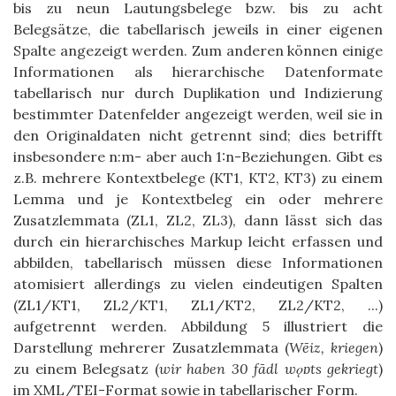
bis zu neun Lautungsbelege bzw. bis zu acht
Belegsätze, die tabellarisch jeweils in einer eigenen
Spalte angezeigt werden. Zum anderen können einige
Informationen als hierarchische Datenformate
tabellarisch nur durch Duplikation und Indizierung
bestimmter Datenfelder angezeigt werden, weil sie in
den Originaldaten nicht getrennt sind; dies betrifft
insbesondere n:m- aber auch 1:n-Beziehungen. Gibt es
z.B. mehrere Kontextbelege (KT1, KT2, KT3) zu einem
Lemma und je Kontextbeleg ein oder mehrere
Zusatzlemmata (ZL1, ZL2, ZL3), dann lässt sich das
durch ein hierarchisches Markup leicht erfassen und
abbilden, tabellarisch müssen diese Informationen
atomisiert allerdings zu vielen eindeutigen Spalten
(ZL1/KT1, ZL2/KT1, ZL1/KT2, ZL2/KT2, ...)
aufgetrennt werden. Abbildung 5 illustriert die
Darstellung mehrerer Zusatzlemmata (
Wēiz, kriegen
)
zu einem Belegsatz (
wir haben 30 fādl wǫɒts gekriegt
)
im XML/TEI-Format sowie in tabellarischer Form.