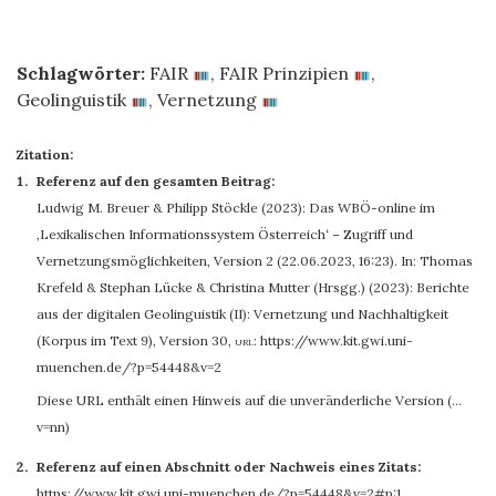
Schlagwörter:
FAIR
,
FAIR Prinzipien
,
Geolinguistik
,
Vernetzung
Zitation:
Referenz auf den gesamten Beitrag:
Ludwig M. Breuer &
Philipp Stöckle
(2023): Das WBÖ-online im
‚Lexikalischen Informationssystem Österreich‘ – Zugriff und
Vernetzungsmöglichkeiten, Version 2 (22.06.2023, 16:23). In: Thomas
Krefeld & Stephan Lücke & Christina Mutter (Hrsgg.) (2023): Berichte
aus der digitalen Geolinguistik (II): Vernetzung und Nachhaltigkeit
(Korpus im Text 9), Version 30
,
url:
https://www.kit.gwi.uni-
muenchen.de/?p=54448&v=2
Diese URL enthält einen Hinweis auf die unveränderliche Version (…
v=nn)
Referenz auf einen Abschnitt oder Nachweis eines Zitats:
https://www.kit.gwi.uni-muenchen.de/?p=54448&v=2#p:1