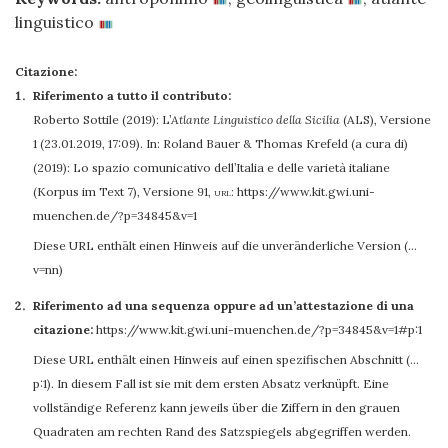
linguistico
Citazione:
Riferimento a tutto il contributo:
Roberto Sottile
(2019): L’
Atlante Linguistico della Sicilia
(ALS), Versione
1 (23.01.2019, 17:09). In: Roland Bauer & Thomas Krefeld (a cura di)
(2019): Lo spazio comunicativo dell’Italia e delle varietà italiane
(Korpus im Text 7), Versione 91
,
url:
https://www.kit.gwi.uni-
muenchen.de/?p=34845&v=1
Diese URL enthält einen Hinweis auf die unveränderliche Version (…
v=nn)
Riferimento ad una sequenza oppure ad un’attestazione di una
citazione:
https://www.kit.gwi.uni-muenchen.de/?p=34845&v=1#p:1
Diese URL enthält einen Hinweis auf einen spezifischen Abschnitt (…
p:1). In diesem Fall ist sie mit dem ersten Absatz verknüpft. Eine
vollständige Referenz kann jeweils über die Ziffern in den grauen
Quadraten am rechten Rand des Satzspiegels abgegriffen werden.