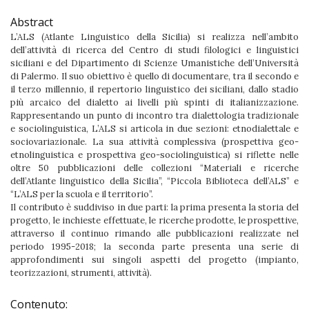
Abstract
L’ALS (Atlante Linguistico della Sicilia) si realizza nell’ambito
dell’attività di ricerca del Centro di studi filologici e linguistici
siciliani e del Dipartimento di Scienze Umanistiche dell’Università
di Palermo. Il suo obiettivo è quello di documentare, tra il secondo e
il terzo millennio, il repertorio linguistico dei siciliani, dallo stadio
più arcaico del dialetto ai livelli più spinti di italianizzazione.
Rappresentando un punto di incontro tra dialettologia tradizionale
e sociolinguistica, L’ALS si articola in due sezioni: etnodialettale e
sociovariazionale. La sua attività complessiva (prospettiva geo-
etnolinguistica e prospettiva geo-sociolinguistica) si riflette nelle
oltre 50 pubblicazioni delle collezioni “Materiali e ricerche
dell’Atlante linguistico della Sicilia”, “Piccola Biblioteca dell’ALS” e
“L’ALS per la scuola e il territorio”.
Il contributo è suddiviso in due parti: la prima presenta la storia del
progetto, le inchieste effettuate, le ricerche prodotte, le prospettive,
attraverso il continuo rimando alle pubblicazioni realizzate nel
periodo 1995-2018; la seconda parte presenta una serie di
approfondimenti sui singoli aspetti del progetto (impianto,
teorizzazioni, strumenti, attività).
Contenuto: