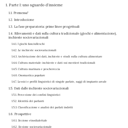
1. Parte I: uno sguardo d’insieme
1
1.1. Premessa
1.2. Introduzione
1.3. La fase preparatoria: prime linee progettuali
1.4. Rilevamenti e dati sulla cultura tradizionale (giochi e alimentazione),
inchieste sociovariazionali
1.4.1. I giochi fanciulleschi
1.4.2. Le inchieste sociovariazionali
1.4.3. Archiviazione dei dati, inchieste e studi sulla cultura alimentare
1.4.4. Cultura materiale: inchieste e dati sui mestieri tradizionali
1.4.5. Cultura marinara e peschereccia
1.4.6. Onomastica popolare
1.4.7. Lessici e profili linguistici di singole parlate, saggi di impianto areale
1.5. Dati dalle inchieste sociovariazionali
1.5.1. Percezione dei confini linguistici
1.5.2. Identità dei parlanti
1.5.3. Classificazione e analisi dei parlati indotti
1.6. Prospettive
1.6.1. Sezione etnodialettale
1.6.2. Sezione sociovariazionale