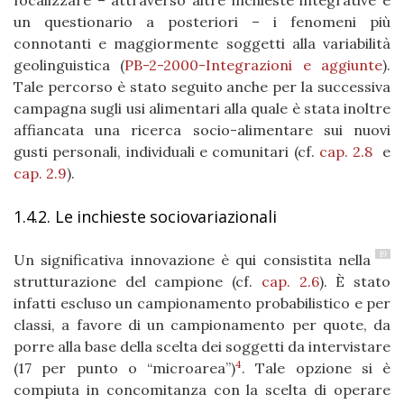
focalizzare – attraverso altre inchieste integrative e
un questionario a posteriori – i fenomeni più
connotanti e maggiormente soggetti alla variabilità
geolinguistica (
PB-2-2000-Integrazioni e aggiunte
).
Tale percorso è stato seguito anche per la successiva
campagna sugli usi alimentari alla quale è stata inoltre
affiancata una ricerca socio-alimentare sui nuovi
gusti personali, individuali e comunitari (cf.
cap. 2.8
e
cap. 2.9
).
1.4.2. Le inchieste sociovariazionali
19
Un significativa innovazione è qui consistita nella
strutturazione del campione (cf.
cap. 2.6
). È stato
infatti escluso un campionamento probabilistico e per
classi, a favore di un campionamento per quote, da
porre alla base della scelta dei soggetti da intervistare
4
(17 per punto o “microarea”)
. Tale opzione si è
compiuta in concomitanza con la scelta di operare