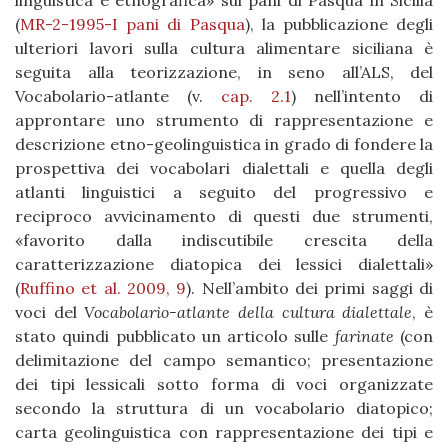
linguistica e etnografica» sui pani di Pasqua in Sicilia
(
MR-2-1995-I pani di Pasqua
), la pubblicazione degli
ulteriori lavori sulla cultura alimentare siciliana è
seguita alla teorizzazione, in seno all’ALS, del
Vocabolario-atlante (v.
cap. 2.1
) nell’intento di
approntare uno strumento di rappresentazione e
descrizione etno-geolinguistica in grado di fondere la
prospettiva dei vocabolari dialettali e quella degli
atlanti linguistici a seguito del progressivo e
reciproco avvicinamento di questi due strumenti,
«favorito dalla indiscutibile crescita della
caratterizzazione diatopica dei lessici dialettali»
(
Ruffino et al. 2009, 9
). Nell’ambito dei primi saggi di
voci del
Vocabolario-atlante della cultura dialettale
, è
stato quindi pubblicato un articolo sulle
farinate
(con
delimitazione del campo semantico; presentazione
dei tipi lessicali sotto forma di voci organizzate
secondo la struttura di un vocabolario diatopico;
carta geolinguistica con rappresentazione dei tipi e