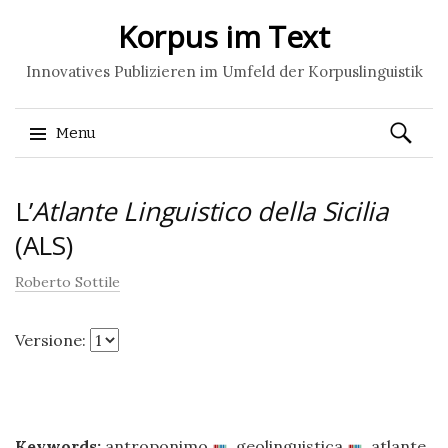
Korpus im Text
Innovatives Publizieren im Umfeld der Korpuslinguistik
Ricerca
Menu
per:
Skip
L’
Atlante Linguistico della Sicilia
to
content
(ALS)
Roberto Sottile
Versione:
Keywords:
antroponimo
,
geolinguistica
,
atlante