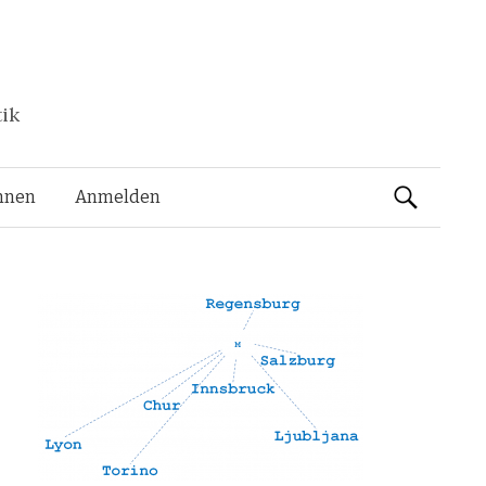
tik
Suchen
nnen
Anmelden
nach: