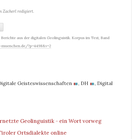
 Zacherl redigiert.
 Berichte aus der digitalen Geolinguistik. Korpus im Text, Band
uni-muenchen.de/?p=4498&v=2
Digitale Geisteswissenschaften
,
DH
,
Digital
rnetzte Geolinguistik - ein Wort vorweg
Tiroler Ortsdialekte online