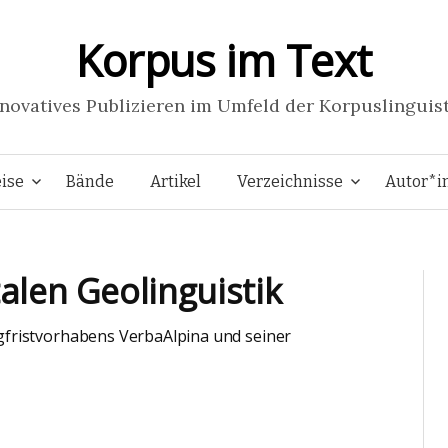
Korpus im Text
novatives Publizieren im Umfeld der Korpuslinguis
Springe
ise
Bände
Artikel
Verzeichnisse
Autor*i
zum
talen Geolinguistik
Inhalt
gfristvorhabens VerbaAlpina und seiner