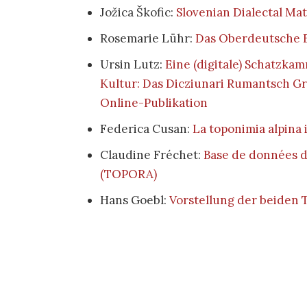
Jožica Škofic:
Slovenian Dialectal Mat
Rosemarie Lühr:
Das Oberdeutsche 
Ursin Lutz:
Eine (digitale) Schatzk
Kultur: Das Dicziunari Rumantsch Gr
Online-Publikation
Federica Cusan:
La toponimia alpina 
Claudine Fréchet:
Base de données 
(TOPORA)
Hans Goebl:
Vorstellung der beiden 