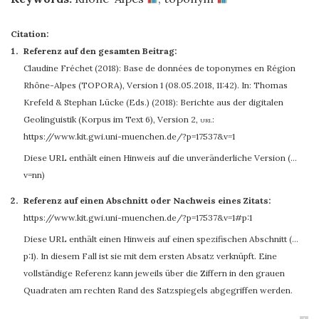
Citation:
Referenz auf den gesamten Beitrag:
Claudine Fréchet (2018): Base de données de toponymes en Région
Rhône-Alpes (TOPORA), Version 1 (08.05.2018, 11:42). In: Thomas
Krefeld & Stephan Lücke (Eds.) (2018): Berichte aus der digitalen
Geolinguistik (Korpus im Text 6), Version 2
,
url:
https://www.kit.gwi.uni-muenchen.de/?p=17537&v=1
Diese URL enthält einen Hinweis auf die unveränderliche Version (…
v=nn)
Referenz auf einen Abschnitt oder Nachweis eines Zitats:
https://www.kit.gwi.uni-muenchen.de/?p=17537&v=1#p:1
Diese URL enthält einen Hinweis auf einen spezifischen Abschnitt (…
p:1). In diesem Fall ist sie mit dem ersten Absatz verknüpft. Eine
vollständige Referenz kann jeweils über die Ziffern in den grauen
Quadraten am rechten Rand des Satzspiegels abgegriffen werden.