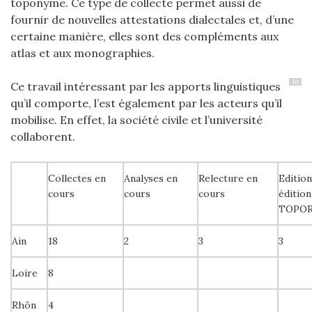
toponyme. Ce type de collecte permet aussi de
fournir de nouvelles attestations dialectales et, d’une
certaine manière, elles sont des compléments aux
atlas et aux monographies.
16
Ce travail intéressant par les apports linguistiques
qu’il comporte, l’est également par les acteurs qu’il
mobilise. En effet, la société civile et l’université
collaborent.
Collectes en
Analyses en
Relecture en
Edition
cours
cours
cours
édition
TOPO
Ain
18
2
3
3
Loire
8
Rhôn
4