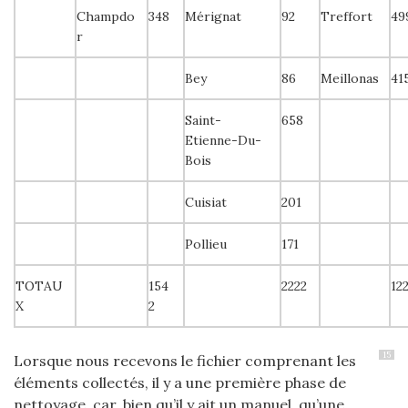
Champdo
348
Mérignat
92
Treffort
49
r
Bey
86
Meillonas
41
Saint-
658
Etienne-Du-
Bois
Cuisiat
201
Pollieu
171
TOTAU
154
2222
12
X
2
15
Lorsque nous recevons le fichier comprenant les
éléments collectés, il y a une première phase de
nettoyage, car, bien qu’il y ait un manuel, qu’une