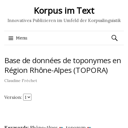
Korpus im Text
Innovatives Publizieren im Umfeld der Korpuslinguistik
Recherch
Menu
Aller
Base de données de toponymes en
au
contenu
Région Rhône-Alpes (TOPORA)
principal
Claudine Fréchet
Version:
Keywords:
Rhône-Alpes
,
toponym