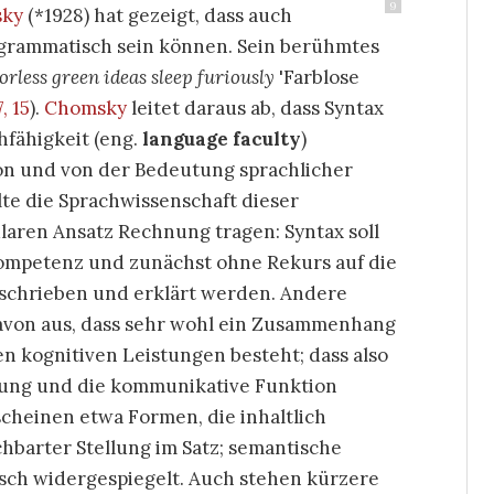
9
ky
(*1928) hat gezeigt, dass auch
s grammatisch sein können. Sein berühmtes
orless green ideas sleep furiously
Farblose
, 15
)
.
Chomsky
leitet daraus ab, dass Syntax
fähigkeit (eng.
language faculty
)
on und von der Bedeutung sprachlicher
llte die Sprachwissenschaft dieser
aren Ansatz Rechnung tragen: Syntax soll
ompetenz und zunächst ohne Rekurs auf die
schrieben und erklärt werden. Andere
avon aus, dass sehr wohl ein Zusammenhang
 kognitiven Leistungen besteht; dass also
ung und die kommunikative Funktion
rscheinen etwa Formen, die inhaltlich
barter Stellung im Satz; semantische
sch widergespiegelt. Auch stehen kürzere