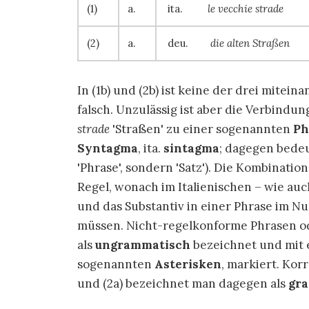
(1)
a.
ita.
le vecchie strade
(2)
a.
deu.
die alten Straßen
In (1b) und (2b) ist keine der drei mite
falsch. Unzulässig ist aber die Verbind
strade
Straßen
zu einer sogenannten
Ph
Syntagma
, ita.
sintagma
; dagegen bedeu
Phrase
, sondern
Satz
). Die Kombinatio
Regel, wonach im Italienischen – wie auc
und das Substantiv in einer Phrase im 
müssen. Nicht-regelkonforme Phrasen ode
als
ungrammatisch
bezeichnet und mit 
sogenannten
Asterisken
, markiert. Kor
und (2a) bezeichnet man dagegen als
gr