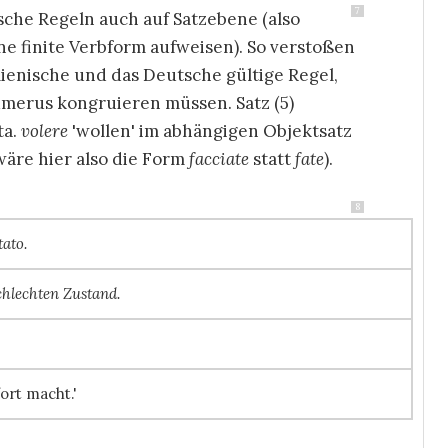
7
sche Regeln auch auf Satzebene (also
ne finite Verbform aufweisen). So verstoßen
talienische und das Deutsche gültige Regel,
umerus kongruieren müssen. Satz (5)
ta.
volere
wollen
im abhängigen Objektsatz
äre hier also die Form
facciate
statt
fate
).
8
tato.
hlechten Zustand.
to.
fort macht.