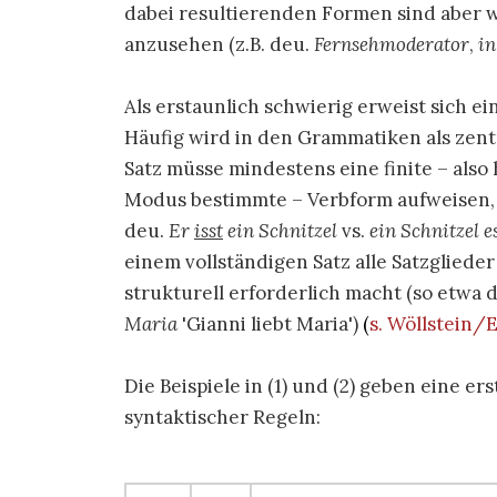
dabei resultierenden Formen sind aber w
anzusehen (z.B. deu.
Fernsehmoderator
,
in
Als erstaunlich schwierig erweist sich ein
Häufig wird in den Grammatiken als zent
Satz müsse mindestens eine finite – als
Modus bestimmte – Verbform aufweisen, u
deu.
Er
isst
ein Schnitzel
vs.
ein Schnitzel e
einem vollständigen Satz alle Satzglied
strukturell erforderlich macht (so etwa 
Maria
Gianni liebt Maria
)
(
s. Wöllstein/
Die Beispiele in (1) und (2) geben eine e
syntaktischer Regeln: