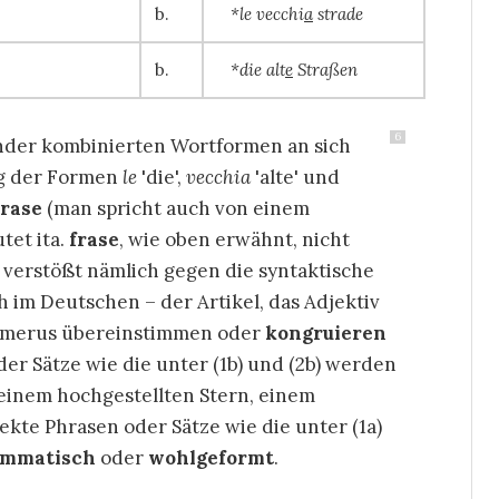
b.
*le vecchi
a
strade
b.
*die alt
e
Straßen
6
inander kombinierten Wortformen an sich
ung der Formen
le
die
,
vecchia
alte
und
rase
(man spricht auch von einem
tet ita.
frase
, wie oben erwähnt, nicht
n verstößt nämlich gegen die syntaktische
h im Deutschen – der Artikel, das Adjektiv
Numerus übereinstimmen oder
kongruieren
r Sätze wie die unter (1b) und (2b) werden
einem hochgestellten Stern, einem
rekte Phrasen oder Sätze wie die unter (1a)
ammatisch
oder
wohlgeformt
.