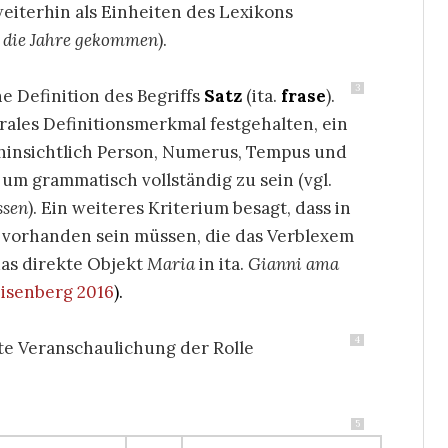
eiterhin als Einheiten des Lexikons
 die Jahre gekommen
).
3
e Definition des Begriffs
Satz
(ita.
frase
).
rales Definitionsmerkmal festgehalten, ein
o hinsichtlich Person, Numerus, Tempus und
m grammatisch vollständig zu sein (vgl.
ssen
). Ein weiteres Kriterium besagt, dass in
er vorhanden sein müssen, die das Verblexem
das direkte Objekt
Maria
in ita.
Gianni ama
Eisenberg 2016
)
.
4
rste Veranschaulichung der Rolle
5