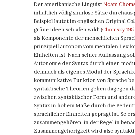
Der amerikanische Linguist
Noam Choms
inhaltlich völlig sinnlose Sätze durchau
Beispiel lautet im englischen Original
Col
grüne Ideen schlafen wild
(
Chomsky 1957
als Komponente der menschlichen Sprach
prinzipiell autonom vom mentalen Lexik
Einheiten ist. Nach seiner Auffassung so
Autonomie der Syntax durch einen modul
demnach als eigenes Modul der Sprachk
kommunikative Funktion von Sprache be
syntaktische Theorien gehen dagegen d
zwischen syntaktischer Form und anderen
Syntax in hohem Maße durch die Bedeut
sprachlicher Einheiten geprägt ist. So e
zusammengehören, in der Regel in benach
Zusammengehörigkeit wird also syntakti