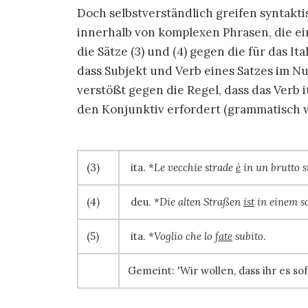
Doch selbstverständlich greifen syntakti
innerhalb von komplexen Phrasen, die ei
die Sätze (3) und (4) gegen die für das I
dass Subjekt und Verb eines Satzes im N
verstößt gegen die Regel, dass das Verb i
den Konjunktiv erfordert (grammatisch w
(3)
ita. *
Le vecchie strade
è
in un brutto s
(4)
deu. *
Die alten Straßen
ist
in einem sc
(5)
ita. *
Voglio che lo
fate
subi
Gemeint:
Wir wollen, dass ihr es so