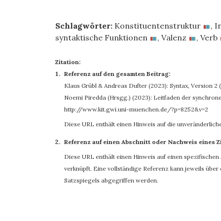
Schlagwörter:
Konstituentenstruktur
,
I
syntaktische Funktionen
,
Valenz
,
Verb
Zitation:
Referenz auf den gesamten Beitrag:
Klaus Grübl
&
Andreas Dufter
(2023): Syntax, Version 2
Noemi Piredda (Hrsgg.) (2023): Leitfaden der synchronen
http://www.kit.gwi.uni-muenchen.de/?p=8252&v=2
Diese URL enthält einen Hinweis auf die unveränderlich
Referenz auf einen Abschnitt oder Nachweis eines Z
Diese URL enthält einen Hinweis auf einen spezifischen A
verknüpft. Eine vollständige Referenz kann jeweils übe
Satzspiegels abgegriffen werden.