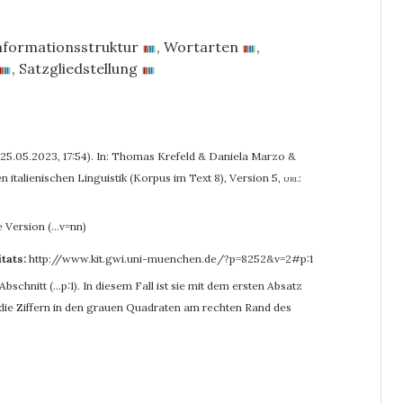
nformationsstruktur
,
Wortarten
,
,
Satzgliedstellung
 (25.05.2023, 17:54). In: Thomas Krefeld & Daniela Marzo &
 italienischen Linguistik (Korpus im Text 8), Version 5
,
url:
e Version (…v=nn)
itats:
http://www.kit.gwi.uni-muenchen.de/?p=8252&v=2#p:1
bschnitt (…p:1). In diesem Fall ist sie mit dem ersten Absatz
r die Ziffern in den grauen Quadraten am rechten Rand des