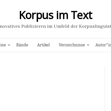
Korpus im Text
novatives Publizieren im Umfeld der Korpuslinguis
Springe
ise
Bände
Artikel
Verzeichnisse
Autor*i
zum
Inhalt