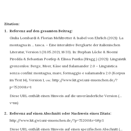
Zitation:
Referenz auf den gesamten Beitrag:
Giulia Lombardi
&
Florian Mehltretter
&
Isabel von Ehrlich
(2021): La
montagna in … tasca. – Eine interaktive Bergkarte der italienischen
Literatur, Version 1 (31.05.2021, 16:33). In: Stephan Lücke & Noemi
Piredda & Sebastian Postlep & Elissa Pustka (Hrsgg.) (2021): Linguistik
grenzenlos: Berge, Meer, Käse und Salamander 2.0 – Linguistica
senza confini: montagna, mare, formaggio e salamandra 2.0 (Korpus
im Text 14), Version 1
,
url:
http://www.kit.gwi.uni-muenchen.de/?
p=75200&v=1
Diese URL enthält einen Hinweis auf die unveränderliche Version (…
v=nn)
Referenz auf einen Abschnitt oder Nachweis eines Zitats:
http://www.kit.gwi.uni-muenchen.de/?p=75200&v=1#p:1
Diese URL enthält einen Hinweis auf einen spezifischen Abschnitt (…