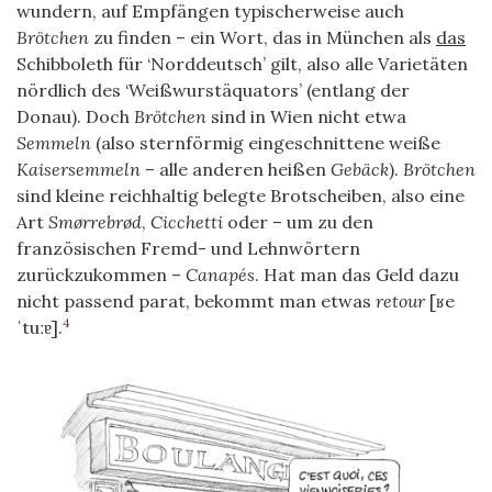
wundern, auf Empfängen typischerweise auch
Brötchen
zu finden – ein Wort, das in München als
das
Schibboleth für ‘Norddeutsch’ gilt, also alle Varietäten
nördlich des ‘Weißwurstäquators’ (entlang der
Donau). Doch
Brötchen
sind in Wien nicht etwa
Semmeln
(also sternförmig eingeschnittene weiße
Kaisersemmeln
– alle anderen heißen
Gebäck
).
Brötchen
sind kleine reichhaltig belegte Brotscheiben, also eine
Art
Smørrebrød
,
Cicchetti
oder – um zu den
französischen Fremd- und Lehnwörtern
zurückzukommen –
Canapés
. Hat man das Geld dazu
nicht passend parat, bekommt man etwas
retour
[ʁe
4
ˈtuːɐ].