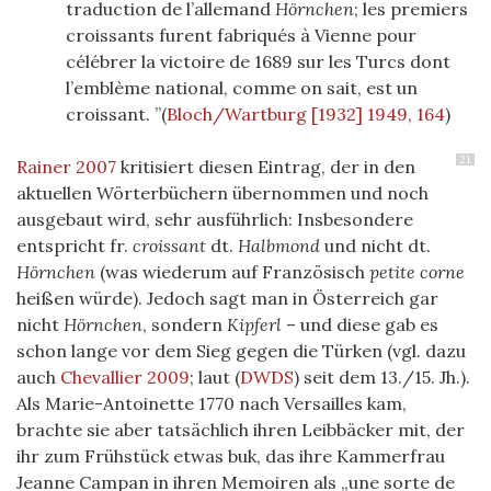
traduction de l’allemand
Hörnchen
; les premiers
croissants furent fabriqués à Vienne pour
célébrer la victoire de 1689 sur les Turcs dont
l’emblème national, comme on sait, est un
croissant.
(
Bloch/Wartburg [1932] 1949, 164
)
21
Rainer 2007
kritisiert diesen Eintrag, der in den
aktuellen Wörterbüchern übernommen und noch
ausgebaut wird, sehr ausführlich: Insbesondere
entspricht fr.
croissant
dt.
Halbmond
und nicht dt.
Hörnchen
(was wiederum auf Französisch
petite corne
heißen würde). Jedoch sagt man in Österreich gar
nicht
Hörnchen
, sondern
Kipferl
– und diese gab es
schon lange vor dem Sieg gegen die Türken (vgl. dazu
auch
Chevallier 2009
; laut
(
DWDS
)
seit dem 13./15. Jh.).
Als Marie-Antoinette 1770 nach Versailles kam,
brachte sie aber tatsächlich ihren Leibbäcker mit, der
ihr zum Frühstück etwas buk, das ihre Kammerfrau
Jeanne Campan in ihren Memoiren als „une sorte de