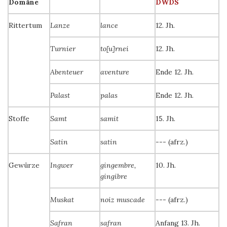
Domäne
DWDS
Rittertum
Lanze
lance
12. Jh.
Turnier
to[u]rnei
12. Jh.
Abenteuer
aventure
Ende 12. Jh.
Palast
palas
Ende 12. Jh.
Stoffe
Samt
samit
15. Jh.
Satin
satin
--- (afrz.)
Gewürze
Ingwer
gingembre,
10. Jh.
gingibre
Muskat
noiz muscade
--- (afrz.)
Safran
safran
Anfang 13. Jh.