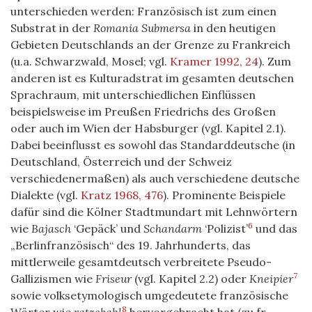
unterschieden werden: Französisch ist zum einen
Substrat in der
Romania Submersa
in den heutigen
Gebieten Deutschlands an der Grenze zu Frankreich
(u.a. Schwarzwald, Mosel; vgl.
Kramer 1992, 24
). Zum
anderen ist es Kulturadstrat im gesamten deutschen
Sprachraum, mit unterschiedlichen Einflüssen
beispielsweise im Preußen Friedrichs des Großen
oder auch im Wien der Habsburger (vgl. Kapitel 2.1).
Dabei beeinflusst es sowohl das Standarddeutsche (in
Deutschland, Österreich und der Schweiz
verschiedenermaßen) als auch verschiedene deutsche
Dialekte (vgl.
Kratz 1968, 476
). Prominente Beispiele
dafür sind die Kölner Stadtmundart mit Lehnwörtern
6
wie
Bajasch
‘Gepäck’ und
Schandarm
‘Polizist’
und das
„Berlinfranzösisch“ des 19. Jahrhunderts, das
mittlerweile gesamtdeutsch verbreitete Pseudo-
7
Gallizismen wie
Friseur
(vgl. Kapitel 2.2) oder
Kneipier
sowie volksetymologisch umgedeutete französische
8
Wörter wie
ratzekahl
hervorgebracht hat (zu fr.