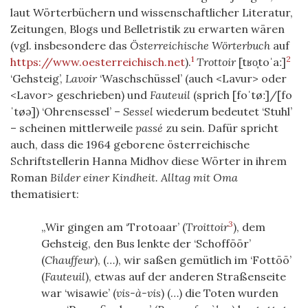
laut Wörterbüchern und wissenschaftlicher Literatur,
Zeitungen, Blogs und Belletristik zu erwarten wären
(vgl. insbesondere das
Österreichische Wörterbuch
auf
1
2
https://www.oesterreichisch.net
).
Trottoir
[tʁo̞toˈaː]
‘Gehsteig’,
Lavoir
‘Waschschüssel’ (auch <Lavur> oder
<Lavor> geschrieben) und
Fauteuil
(sprich [foˈtøː]/[fo
ˈtøə]) ‘Ohrensessel’ –
Sessel
wiederum bedeutet ‘Stuhl’
– scheinen mittlerweile
passé
zu sein. Dafür spricht
auch, dass die 1964 geborene österreichische
Schriftstellerin Hanna Midhov diese Wörter in ihrem
Roman
Bilder einer Kindheit. Alltag mit Oma
thematisiert:
3
Wir gingen am ‘Trotoaar’ (
Troittoir
), dem
Gehsteig, den Bus lenkte der ‘Schofföör’
(
Chauffeur
), (…), wir saßen gemütlich im ‘Fottöö’
(
Fauteuil
), etwas auf der anderen Straßenseite
war ‘wisawie’ (
vis-à-vis
) (…) die Toten wurden