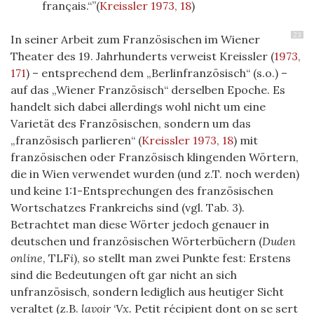
français.“
(
Kreissler 1973, 18
)
23
In seiner Arbeit zum Französischen im Wiener
Theater des 19. Jahrhunderts verweist Kreissler (
1973,
171
) – entsprechend dem „Berlinfranzösisch“ (s.o.) –
auf das „Wiener Französisch“ derselben Epoche. Es
handelt sich dabei allerdings wohl nicht um eine
Varietät des Französischen, sondern um das
„französisch parlieren“ (
Kreissler 1973, 18
) mit
französischen oder Französisch klingenden Wörtern,
die in Wien verwendet wurden (und z.T. noch werden)
und keine 1:1-Entsprechungen des französischen
Wortschatzes Frankreichs sind (vgl. Tab. 3).
Betrachtet man diese Wörter jedoch genauer in
deutschen und französischen Wörterbüchern (
Duden
online
, TLF
i
), so stellt man zwei Punkte fest: Erstens
sind die Bedeutungen oft gar nicht an sich
unfranzösisch, sondern lediglich aus heutiger Sicht
veraltet (z.B.
lavoir
‘
Vx.
Petit récipient dont on se sert