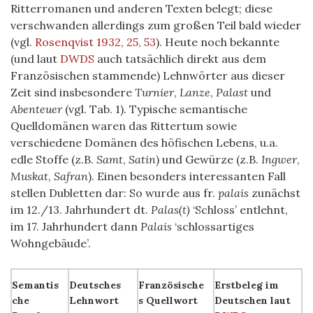
Ritterromanen und anderen Texten belegt; diese
verschwanden allerdings zum großen Teil bald wieder
(vgl.
Rosenqvist 1932, 25, 53
). Heute noch bekannte
(und laut
DWDS
auch tatsächlich direkt aus dem
Französischen stammende) Lehnwörter aus dieser
Zeit sind insbesondere
Turnier
,
Lanze
,
Palast
und
Abenteuer
(vgl. Tab. 1). Typische semantische
Quelldomänen waren das Rittertum sowie
verschiedene Domänen des höfischen Lebens, u.a.
edle Stoffe (z.B.
Samt
,
Satin
) und Gewürze (z.B.
Ingwer
,
Muskat
,
Safran
). Einen besonders interessanten Fall
stellen Dubletten dar: So wurde aus fr.
palais
zunächst
im 12./13. Jahrhundert dt.
Palas(t)
‘Schloss’ entlehnt,
im 17. Jahrhundert dann
Palais
‘schlossartiges
Wohngebäude’.
Semantis
Deutsches
Französische
Erstbeleg im
che
Lehnwort
s Quellwort
Deutschen laut