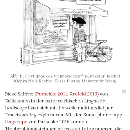
„C’est quoi, ces Viennoiseries?“ (Karikatur: Michel
Kichka 2018; Rechte: Elissa Pustka, Universität Wien)
3
Diese
Salienz
(
Purschke 2011
,
Krefeld 2013
) von
Gallizismen in der österreichischen
Linguistic
Landscape
lässt sich mittlerweile multimedial per
Crowdsourcing
explorieren. Mit der Smartphone-App
Lingscape
von Purschke 2016 können
(Hobby-)Linguist*innen
en passant
fotografieren, die