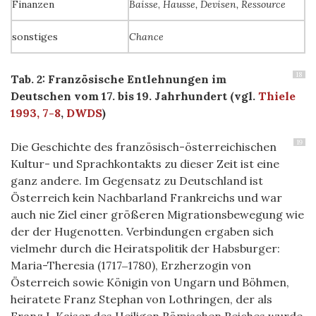
Finanzen
Baisse
,
Hausse, Devisen, Ressource
sonstiges
Chance
18
Tab. 2: Französische Entlehnungen im
Deutschen vom 17. bis 19. Jahrhundert (vgl.
Thiele
1993, 7-8
,
DWDS
)
19
Die Geschichte des französisch-österreichischen
Kultur- und Sprachkontakts zu dieser Zeit ist eine
ganz andere. Im Gegensatz zu Deutschland ist
Österreich kein Nachbarland Frankreichs und war
auch nie Ziel einer größeren Migrationsbewegung wie
der der Hugenotten. Verbindungen ergaben sich
vielmehr durch die Heiratspolitik der Habsburger:
Maria-Theresia (1717‒1780), Erzherzogin von
Österreich sowie Königin von Ungarn und Böhmen,
heiratete Franz Stephan von Lothringen, der als
Franz I. Kaiser des Heiligen Römischen Reiches wurde.