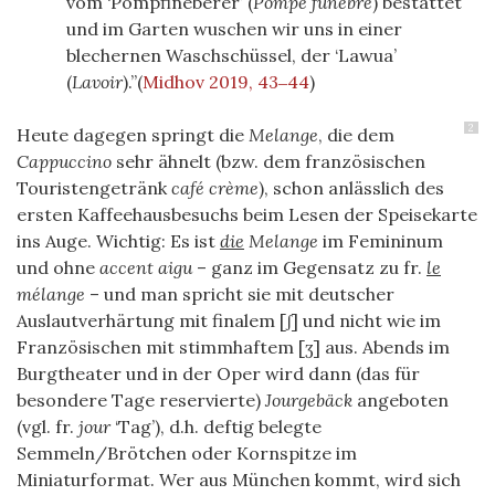
vom ‘Pompfineberer’ (
Pompe funèbre
) bestattet
und im Garten wuschen wir uns in einer
blechernen Waschschüssel, der ‘Lawua’
(
Lavoir
).
(
Midhov 2019, 43‒44
)
2
Heute dagegen springt die
Melange
, die dem
Cappuccino
sehr ähnelt (bzw. dem französischen
Touristengetränk
café crème
), schon anlässlich des
ersten Kaffeehausbesuchs beim Lesen der Speisekarte
ins Auge. Wichtig: Es ist
die
Melange
im Femininum
und ohne
accent aigu
– ganz im Gegensatz zu fr.
le
mélange
– und man spricht sie mit deutscher
Auslautverhärtung mit finalem [ʃ] und nicht wie im
Französischen mit stimmhaftem [ʒ] aus. Abends im
Burgtheater und in der Oper wird dann (das für
besondere Tage reservierte)
Jourgebäck
angeboten
(vgl. fr.
jour
‘Tag’), d.h. deftig belegte
Semmeln/Brötchen oder Kornspitze im
Miniaturformat. Wer aus München kommt, wird sich