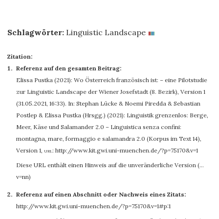
Schlagwörter:
Linguistic Landscape
Zitation:
Referenz auf den gesamten Beitrag:
Elissa Pustka
(2021): Wo Österreich französisch ist: – eine Pilotstudie
zur Linguistic Landscape der Wiener Josefstadt (8. Bezirk), Version 1
(31.05.2021, 16:33). In: Stephan Lücke & Noemi Piredda & Sebastian
Postlep & Elissa Pustka (Hrsgg.) (2021): Linguistik grenzenlos: Berge,
Meer, Käse und Salamander 2.0 – Linguistica senza confini:
montagna, mare, formaggio e salamandra 2.0 (Korpus im Text 14),
Version 1
,
url:
http://www.kit.gwi.uni-muenchen.de/?p=75170&v=1
Diese URL enthält einen Hinweis auf die unveränderliche Version (…
v=nn)
Referenz auf einen Abschnitt oder Nachweis eines Zitats:
http://www.kit.gwi.uni-muenchen.de/?p=75170&v=1#p:1