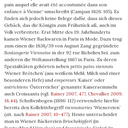
pain auquel elle avait été accoutumée dans son
enfance à Vienne“ umschreibt (Campan 1826: 105). Es
finden sich jedoch keine Belege dafür, dass sich dieses
Gebäck, das die Königin zum Frühstück aß, auch im
Volk verbreitete. Erst Mitte des 19. Jahrhunderts
kamen Wiener Backwaren in Paris in Mode. Dazu trug
zum einen die 1838/39 von August Zang gegründete
Boulangerie Viennoise
in der 92 rue Richelieu bei, zum
anderen die Weltausstellung 1867 in Paris. Zu deren
Spezialitäten gehörten neben
petits pains viennois
‘Wiener Brötchen’ (aus weißem Mehl, Milch und einer
besonderen Hefe) und
empereurs
‘Kaiser’ oder
autrichiens
‘Österreicher’ genannte Kaisersemmeln
auch Croissants (vgl.
Rainer 2007, 477
,
Chevallier 2009,
18,44
). Scheibenbogen (1896: 112) verwendete hierfür
bereits den Kollektivbegriff
viennoiseries
‘Wienereien’
(zit. nach
Rainer 2007, 10-477
). Heute unterscheidet
man in Wiener Bäckereien
Briochekipferl
(in
Deutschland
Hörnchen
) und
französische Kipferl
(in