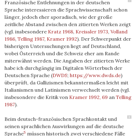
7
Französische Entlehnungen in der deutschen
Sprache interessieren die Sprachwissenschaft schon
länger, jedoch eher sporadisch, wie der große
zeitliche Abstand zwischen den zitierten Werken zeigt
(vgl. insbesondere
Kratz 1968
,
Kreissler 1973
,
Volland
1986
,
Telling 1987
,
Kramer 1992
). Der Schwerpunkt der
bisherigen Untersuchungen liegt auf Deutschland,
wobei Österreich und die Schweiz eher am Rande
miterwähnt werden. Die Angaben der zitierten Werke
habe ich durchgängig im Digitalen Wörterbuch der
Deutschen Sprache (
DWDS
;
https://www.dwds.de
)
überprüft, da Gallizismen bekanntermaßen leicht mit
Italianismen und Latinismen verwechselt werden (vgl.
insbesondere die Kritik von
Kramer 1992, 69
an
Telling
1987
).
8
Beim deutsch-französischen Sprachkontakt und
seinen sprachlichen Auswirkungen auf die deutsche
5
Sprache
müssen historisch zwei verschiedene Fälle