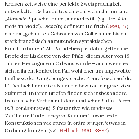
Kreisen zeitweise eine perfekte Zweisprachigkeit
entwickelte“. Es handelte sich wohl vielmehr um eine
„
Alamode
-Sprache“ oder „Alamodestil“ (vgl. frz.
à la
mode
‘in Mode’). Diese(n) definiert Helfrich
(
1990, 77
)
als den „gehäuften Gebrauch von Gallizismen bis zu
stark französisch anmutenden syntaktischen
Konstruktionen“. Als Paradebeispiel dafür gelten die
Briefe der Liselotte von der Pfalz, die im Alter von 19
Jahren Herzogin von Orléans wurde – auch wenn es
sich in ihrem konkreten Fall wohl eher um ungewollte
Einflüsse der Umgebungssprache Französisch auf die
L1 Deutsch handelte als um ein bewusst eingesetztes
Stilmittel. In ihren Briefen finden sich insbesondere
französische Verben mit dem deutschen Suffix
-ieren
(z.B.
condamnieren
), Substantive wie
tendresse
‘Zärtlichkeit’ oder
chagrin
‘Kummer’ sowie feste
Konstruktionen wie
etwas in ordre bringen
‘etwas in
Ordnung bringen’ (vgl.
Helfrich 1990, 78-82
).