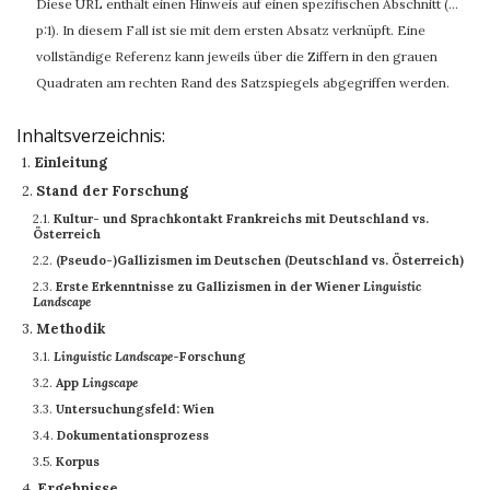
Diese URL enthält einen Hinweis auf einen spezifischen Abschnitt (…
p:1). In diesem Fall ist sie mit dem ersten Absatz verknüpft. Eine
vollständige Referenz kann jeweils über die Ziffern in den grauen
Quadraten am rechten Rand des Satzspiegels abgegriffen werden.
Inhaltsverzeichnis:
1.
Einleitung
2.
Stand der Forschung
2.1.
Kultur- und Sprachkontakt Frankreichs mit Deutschland vs.
Österreich
2.2.
(Pseudo-)Gallizismen im Deutschen (Deutschland vs. Österreich)
2.3.
Erste Erkenntnisse zu Gallizismen in der Wiener
Linguistic
Landscape
3.
Methodik
3.1.
Linguistic Landscape
-Forschung
3.2.
App
Lingscape
3.3.
Untersuchungsfeld: Wien
3.4.
Dokumentationsprozess
3.5.
Korpus
4.
Ergebnisse