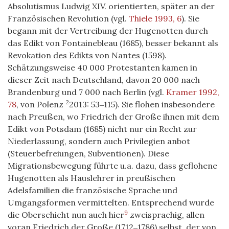
Absolutismus Ludwig XIV. orientierten, später an der
Französischen Revolution (vgl.
Thiele 1993, 6
). Sie
begann mit der Vertreibung der Hugenotten durch
das Edikt von Fontainebleau (1685), besser bekannt als
Revokation des Edikts von Nantes (1598).
Schätzungsweise 40 000 Protestanten kamen in
dieser Zeit nach Deutschland, davon 20 000 nach
Brandenburg und 7 000 nach Berlin (vgl.
Kramer 1992,
2
78
, von Polenz
2013: 53‒115). Sie flohen insbesondere
nach Preußen, wo Friedrich der Große ihnen mit dem
Edikt von Potsdam (1685) nicht nur ein Recht zur
Niederlassung, sondern auch Privilegien anbot
(Steuerbefreiungen, Subventionen). Diese
Migrationsbewegung führte u.a. dazu, dass geflohene
Hugenotten als Hauslehrer in preußischen
Adelsfamilien die französische Sprache und
Umgangsformen vermittelten. Entsprechend wurde
9
die Oberschicht nun auch hier
zweisprachig, allen
voran Friedrich der Große (1712‒1786) selbst, der von