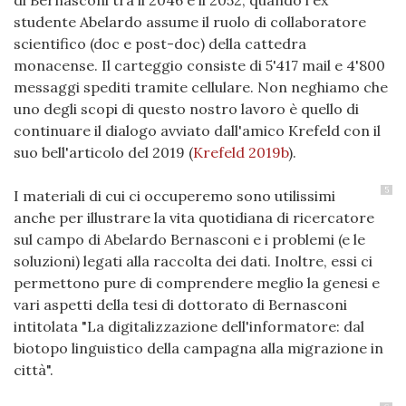
di Bernasconi tra il 2046 e il 2052, quando l'ex
studente Abelardo assume il ruolo di collaboratore
scientifico (doc e post-doc) della cattedra
monacense. Il carteggio consiste di 5'417 mail e 4'800
messaggi spediti tramite cellulare. Non neghiamo che
uno degli scopi di questo nostro lavoro è quello di
continuare il dialogo avviato dall'amico Krefeld con il
suo bell'articolo del 2019
(
Krefeld 2019b
)
.
5
I materiali di cui ci occuperemo sono utilissimi
anche per illustrare la vita quotidiana di ricercatore
sul campo di Abelardo Bernasconi e i problemi (e le
soluzioni) legati alla raccolta dei dati. Inoltre, essi ci
permettono pure di comprendere meglio la genesi e
vari aspetti della tesi di dottorato di Bernasconi
intitolata "La digitalizzazione dell'informatore: dal
biotopo linguistico della campagna alla migrazione in
città".