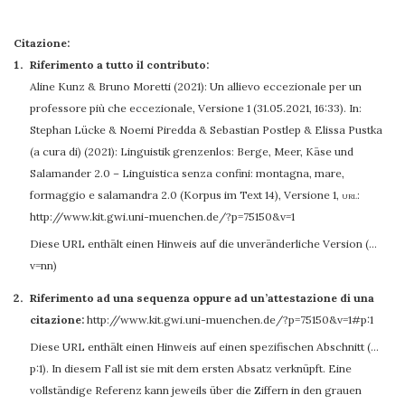
Citazione:
Riferimento a tutto il contributo:
Aline Kunz
&
Bruno Moretti
(2021): Un allievo eccezionale per un
professore più che eccezionale, Versione 1 (31.05.2021, 16:33). In:
Stephan Lücke & Noemi Piredda & Sebastian Postlep & Elissa Pustka
(a cura di) (2021): Linguistik grenzenlos: Berge, Meer, Käse und
Salamander 2.0 – Linguistica senza confini: montagna, mare,
formaggio e salamandra 2.0 (Korpus im Text 14), Versione 1
,
url:
http://www.kit.gwi.uni-muenchen.de/?p=75150&v=1
Diese URL enthält einen Hinweis auf die unveränderliche Version (…
v=nn)
Riferimento ad una sequenza oppure ad un’attestazione di una
citazione:
http://www.kit.gwi.uni-muenchen.de/?p=75150&v=1#p:1
Diese URL enthält einen Hinweis auf einen spezifischen Abschnitt (…
p:1). In diesem Fall ist sie mit dem ersten Absatz verknüpft. Eine
vollständige Referenz kann jeweils über die Ziffern in den grauen