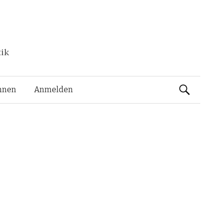
tik
Suchen
nnen
Anmelden
nach: