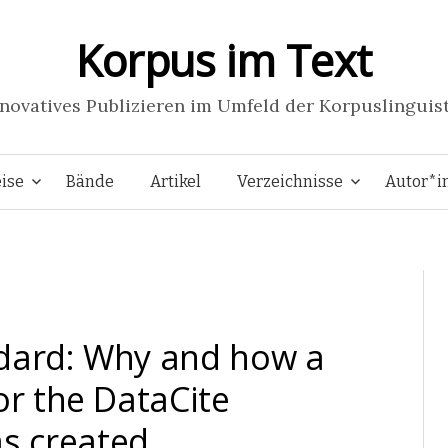
Korpus im Text
novatives Publizieren im Umfeld der Korpuslinguis
Springe
ise
Bände
Artikel
Verzeichnisse
Autor*i
zum
Inhalt
ndard: Why and how a
or the DataCite
s created