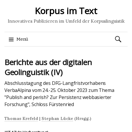
Korpus im Text
Innovatives Publizieren im Umfeld der Korpuslinguistik
Suchen
Menü
nach:
Springe
Berichte aus der digitalen
zum
Inhalt
Geolinguistik (IV)
Abschlusstagung des DFG-Langfristvorhabens
VerbaAlpina vom 24.-25. Oktober 2023 zum Thema
"Publish and perish? Zur Persistenz webbasierter
Forschung", Schloss Fürstenried
Thomas Krefeld
|
Stephan Lücke
(Hrsgg.)