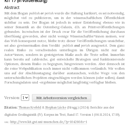
KiT 17 (in Vorbereitung)
Abstract
Mit dem Slogan
publish
or
perish
wurde die Haltung karikiert, es sei notwendig,
möglichst viel zu publizieren, um in der wissenschaftlichen Öffentlichkeit
sichtbar zu sein. Der Slogan ist jedoch in seiner Entstehung ebenso wie in
seiner Semantik an die Gutenberg-Galaxis, d.h. an Printveröffentlichungen
gebunden. Inzwischen ist der Druck zwar für die Veröffentlichung durchaus
überflüssig geworden, aber nicht wenige Wissenschaftler*innen meinen, wer
das Web konsequent nutze, bleibe trotz dieser Veröffentlichungen unsichtbar,
sei also gewissermaßen dem Verdikt
publish
and
perish
ausgesetzt. Dem ganz
realen Risiko zu verschwinden unterliegen im Übrigen nicht nur die
Autor*innen, sondern in gesteigertem Maße auch die Texte selbst. Immerhin
kann bereits auf zahlreiche, gut entwickelte Strategien und funktionierende
Optionen, diesem Risiko zu begegnen, hingewiesen werden. Aber dennoch ist
die reine Webpublikation noch immer nicht vollkommen verlässlich. Wir wollen
uns auf der Abschlusstagung darüber austauschen, welche Wege von den
unterschiedlichen Projekten eingeschlagen werden können (oder sollen), damit
Forschungsdaten und -ergebnisse möglichst langfristig verfügbar bleiben.
Version:
Zitation:
Thomas Krefeld
&
Stephan Lücke
(Hrsgg.) (2024): Berichte aus der
digitalen Geolinguistik (IV). Korpus im Text, Band 17. Version 1 (06.11.2024, 17:19)
,
url:
http://www.kit.gwi.uni-muenchen.de/?p=104260&v=1