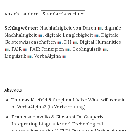
Ansicht ändern:
Schlagwörter:
Nachhaltigkeit von Daten
,
digitale
Nachhaltigkeit
,
digitale Langlebigkeit
,
Digitale
Geisteswissenschaften
,
DH
,
Digital Humanities
,
FAIR
,
FAIR Prinzipien
,
Geolinguistik
,
Linguistik
,
VerbaAlpina
Abstracts
Thomas Krefeld & Stephan Lücke: What will remain
of VerbaAlpina? (in Vorbereitung)
Francesco Avolio & Giovanni De Gasperis:
Integrating Linguistic and Technological
Approaches to the ALEICA Projec (in Vorbereitung)