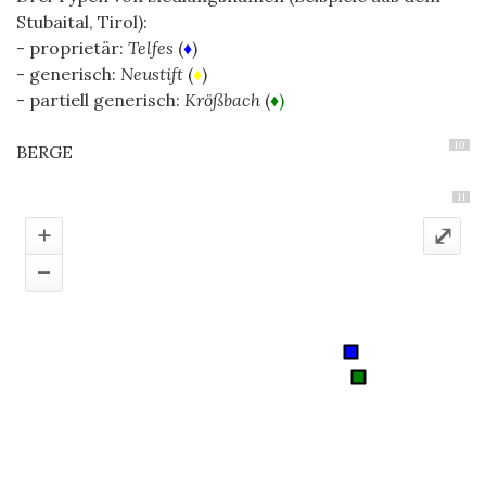
Stubaital, Tirol):
- proprietär:
Telfes
(
♦
)
- generisch:
Neustift
(
♦
)
- partiell generisch:
Krößbach
(
♦)
10
BERGE
11
+
⤢
–