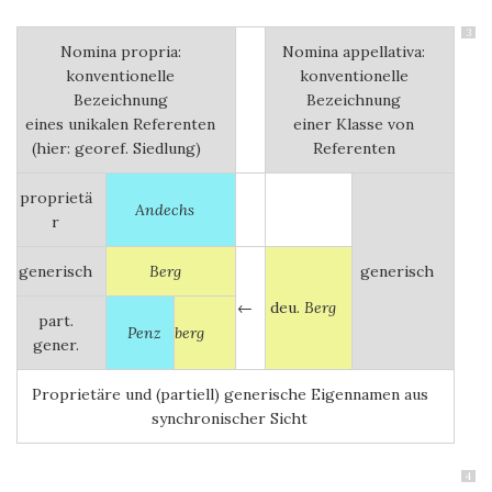
3
Nomina propria:
Nomina appellativa:
konventionelle
konventionelle
Bezeichnung
Bezeichnung
eines unikalen Referenten
einer Klasse von
(hier: georef. Siedlung)
Referenten
proprietä
Andechs
r
generisch
Berg
generisch
←
deu.
Berg
part.
Penz
berg
gener.
Proprietäre und (partiell) generische Eigennamen aus
synchronischer Sicht
4