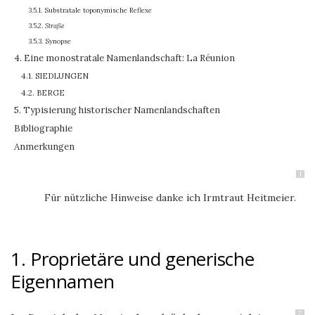
3.5.1. Substratale toponymische Reflexe
3.5.2.
Straße
3.5.3. Synopse
4. Eine monostratale Namenlandschaft: La Réunion
4.1. SIEDLUNGEN
4.2. BERGE
5. Typisierung historischer Namenlandschaften
Bibliographie
Anmerkungen
1
Für nützliche Hinweise danke ich Irmtraut Heitmeier.
1. Proprietäre und generische
Eigennamen
2