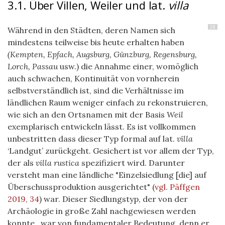
3.1. Über Villen, Weiler und lat.
villa
28
Während in den Städten, deren Namen sich
mindestens teilweise bis heute erhalten haben
(Kempten, Epfach, Augsburg, Günzburg, Regensburg,
Lorch, Passau
usw.) die Annahme einer, womöglich
auch schwachen, Kontinuität von vornherein
selbstverständlich ist, sind die Verhältnisse im
ländlichen Raum weniger einfach zu rekonstruieren,
wie sich an den Ortsnamen mit der Basis
Weil
exemplarisch entwickeln lässt. Es ist vollkommen
unbestritten dass dieser Typ formal auf lat.
vīlla
‘Landgut’ zurückgeht. Gesichert ist vor allem der Typ,
der als
villa rustica
spezifiziert wird. Darunter
versteht man eine ländliche "Einzelsiedlung [die] auf
Überschussproduktion ausgerichtet"
(
vgl. Päffgen
2019, 34
)
war. Dieser Siedlungstyp, der von der
Archäologie in große Zahl nachgewiesen werden
konnte, war von fundamentaler Bedeutung, denn er