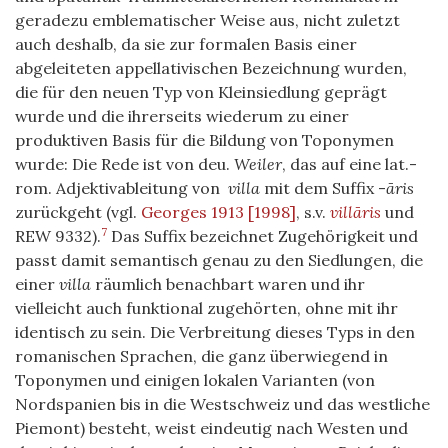
geradezu emblematischer Weise aus, nicht zuletzt
auch deshalb, da sie zur formalen Basis einer
abgeleiteten appellativischen Bezeichnung wurden,
die für den neuen Typ von Kleinsiedlung geprägt
wurde und die ihrerseits wiederum zu einer
produktiven Basis für die Bildung von Toponymen
wurde: Die Rede ist von deu.
Weiler
, das auf eine lat.-
rom. Adjektivableitung von
villa
mit dem Suffix -
āris
zurückgeht (vgl.
Georges 1913 [1998]
, s.v.
villāris
und
7
REW 9332).
Das Suffix bezeichnet Zugehörigkeit und
passt damit semantisch genau zu den Siedlungen, die
einer
villa
räumlich benachbart waren und ihr
vielleicht auch funktional zugehörten, ohne mit ihr
identisch zu sein. Die Verbreitung dieses Typs in den
romanischen Sprachen, die ganz überwiegend in
Toponymen und einigen lokalen Varianten (von
Nordspanien bis in die Westschweiz und das westliche
Piemont) besteht, weist eindeutig nach Westen und