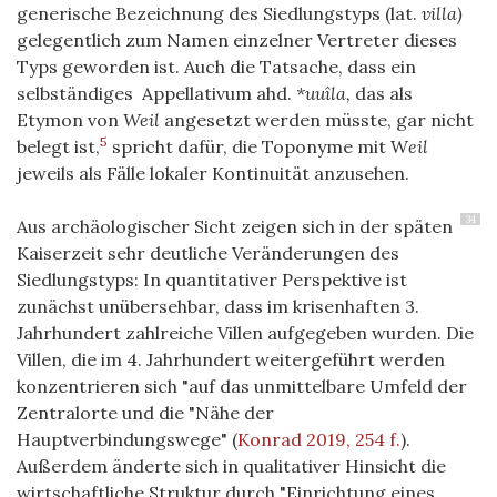
generische Bezeichnung des Siedlungstyps (lat.
villa)
gelegentlich zum Namen einzelner Vertreter dieses
Typs geworden ist. Auch die Tatsache, dass ein
selbständiges Appellativum ahd.
*uuîla,
das als
Etymon von
Weil
angesetzt werden müsste, gar nicht
5
belegt ist,
spricht dafür, die Toponyme mit W
eil
jeweils als Fälle lokaler Kontinuität anzusehen.
34
Aus archäologischer Sicht zeigen sich in der späten
Kaiserzeit sehr deutliche Veränderungen des
Siedlungstyps: In quantitativer Perspektive ist
zunächst unübersehbar, dass im krisenhaften 3.
Jahrhundert zahlreiche Villen aufgegeben wurden. Die
Villen, die im 4. Jahrhundert weitergeführt werden
konzentrieren sich "auf das unmittelbare Umfeld der
Zentralorte und die "Nähe der
Hauptverbindungswege"
(
Konrad 2019, 254 f.
)
.
Außerdem änderte sich in qualitativer Hinsicht die
wirtschaftliche Struktur durch "Einrichtung eines