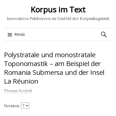
Korpus im Text
Innovatives Publizieren im Umfeld der Korpuslinguistik
Suchen
Menü
nach:
Springe
Polystratale und monostratale
zum
Inhalt
Toponomastik – am Beispiel der
Romania Submersa und der Insel
La Réunion
Thomas Krefeld
Version: