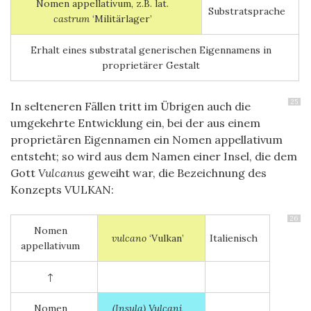
Nomen appellativum, z.B. lat.
Substratsprache
castrum
‘Militärlager’
Erhalt eines
substratal
generischen Eigennamens in
proprietärer Gestalt
25
In selteneren Fällen tritt im Übrigen auch die
umgekehrte Entwicklung ein, bei der aus einem
proprietären Eigennamen ein Nomen appellativum
entsteht; so wird aus dem Namen einer Insel, die dem
Gott
Vulcanus
geweiht war, die Bezeichnung des
Konzepts VULKAN:
26
Nomen
vulcano
‘Vulkan’
Italienisch
appellativum
↑
Nomen
(Insula) Vulcani