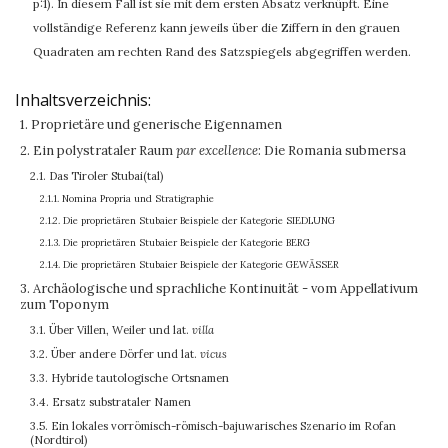
p:1). In diesem Fall ist sie mit dem ersten Absatz verknüpft. Eine
vollständige Referenz kann jeweils über die Ziffern in den grauen
Quadraten am rechten Rand des Satzspiegels abgegriffen werden.
Inhaltsverzeichnis:
1. Proprietäre und generische Eigennamen
2. Ein polystrataler Raum
par excellence
: Die Romania submersa
2.1. Das Tiroler Stubai(tal)
2.1.1. Nomina Propria und Stratigraphie
2.1.2. Die proprietären Stubaier Beispiele der Kategorie SIEDLUNG
2.1.3. Die proprietären Stubaier Beispiele der Kategorie BERG
2.1.4. Die proprietären Stubaier Beispiele der Kategorie GEWÄSSER
3. Archäologische und sprachliche Kontinuität - vom Appellativum
zum Toponym
3.1. Über Villen, Weiler und lat.
villa
3.2. Über andere Dörfer und lat.
vicus
3.3. Hybride tautologische Ortsnamen
3.4. Ersatz substrataler Namen
3.5. Ein lokales vorrömisch-römisch-bajuwarisches Szenario im Rofan
(Nordtirol)