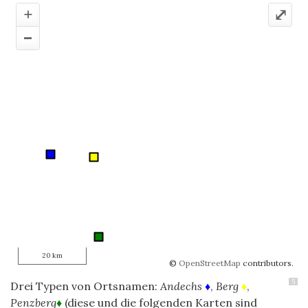
+
⤢
–
20 km
©
OpenStreetMap
contributors.
5
Drei Typen von Ortsnamen:
Andechs
♦
,
Berg
♦
,
Penzberg
♦
(diese und die folgenden Karten sind