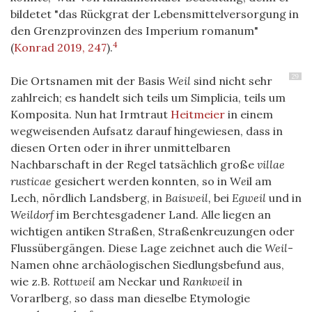
bildetet "das Rückgrat der Lebensmittelversorgung in
den Grenzprovinzen des Imperium romanum"
4
(
Konrad 2019, 247
)
.
29
Die Ortsnamen mit der Basis
Weil
sind nicht sehr
zahlreich; es handelt sich teils um Simplicia, teils um
Komposita. Nun hat Irmtraut
Heitmeier
in einem
wegweisenden Aufsatz darauf hingewiesen, dass in
diesen Orten oder in ihrer unmittelbaren
Nachbarschaft in der Regel tatsächlich große
villae
rusticae
gesichert werden konnten, so in W
e
il am
Lech, nördlich Landsberg, in
Baisweil,
bei
Egweil
und in
Weildorf
im Berchtesgadener Land. Alle liegen an
wichtigen antiken Straßen, Straßenkreuzungen oder
Flussübergängen. Diese Lage zeichnet auch die
Weil
-
Namen ohne archäologischen Siedlungsbefund aus,
wie z.B.
Rottweil
am Neckar und
Rankweil
in
Vorarlberg, so dass man dieselbe Etymologie