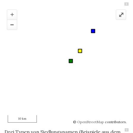
8
+
⤢
–
10 km
©
OpenStreetMap
contributors.
9
Drei Typen von Siedlungsnamen (Beispiele aus dem