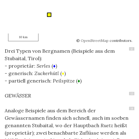
10 km
©
OpenStreetMap
contributors.
12
Drei Typen von Bergnamen (Beispiele aus dem
Stubaital, Tirol):
- proprietär:
Serles
(
♦
)
- generisch:
Zuckerhütl
(
♦
)
- partiell generisch:
Peilspitze
(
♦
)
13
GEWÄSSER
14
Analoge Beispiele aus dem Bereich der
Gewässernamen finden sich schnell, auch im soeben
genannten Stubaital, wo der Hauptbach
Ruetz
heißt
(proprietär); zwei benachbarte Zuflüsse werden als