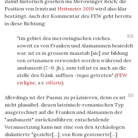
damit historisch gesehen ins Merowinger Reich; die
Position von Irmtraut
Heitmeier 2019
wird also klar
bestätigt. Auch der Kommentar des FEW geht bereits
in diese Richtung:
40
"Im gebiet des merowingischen reiches,
soweit es von Franken und Alamannnen besiedelt
war, ist es in grossem masstab [sic] zur bildung
von ortsnamen verwendet worden während der
ausbauzeit (7.-9. jh.), zum teil ist es auch an die
stelle des fränk. suffixes
-ingas
getreten" (
FEW
en ligne
, s.v.
vīllaris
).
41
Allerdings ist der Passus zu präzisieren, denn es ist
nicht plausibel, diesen lateinisch-romanischen Typ
ausgerechnet auf die Franken und Alamannen der
"ausbauzeit" zurückzuführen; entscheidende
Voraussetzung kann nur eine von den Archäologen
diskutierte "gezielte[...], von Rom gesteuerte[...]