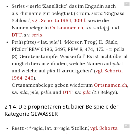
21
Serles
< s
erla
‘Zaunlücke’, das im Engadin auch
als Flurname gut belegt ist (< rom.
serra
‘Engpass,
Schloss’;
vgl. Schorta 1964, 309 f.
sowie die
Namenbelege in
Ortsnamen.ch
, s.v.
serla[s]
und
DTT
, s.v.
serla
.
Peil(spitze)
< lat.
pila
"I. ‘Mörser, Trog’, II. ‘Säule,
Pfeiler’ REW 6496, 6497, FEW 8, 474, 475. - r. pella
(S) ‘Gerstenstampfe, Wasserfall’. Es ist nicht überall
möglich herauszufinden, welche Namen auf
pila
I
und welche auf
pila
II zurückgehen"
(
vgl. Schorta
1964, 240
)
.
Ortsnamenbelege geben wiederum
Ortsnamen.ch
,
s.v.
pila, pile, pella
und
DTT
, s.v.
pila
(23 Belege).
2.1.4. Die proprietären Stubaier Beispiele der
Kategorie GEWÄSSER
22
Ruetz
<
*rugia,
lat.
arrugia
‘Stollen’,
vgl. Schorta