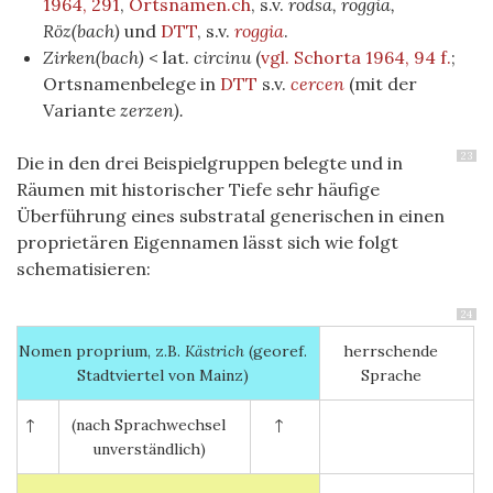
1964, 291
,
Ortsnamen.ch
, s.v.
rodsa, roggia,
Röz(bach)
und
DTT
, s.v.
roggia
.
Zirken(bach)
< lat.
circinu
(
vgl. Schorta 1964, 94 f.
;
Ortsnamenbelege in
DTT
s.v.
cercen
(mit der
Variante
zerzen).
23
Die in den drei Beispielgruppen belegte und in
Räumen mit historischer Tiefe sehr häufige
Überführung eines substratal generischen in einen
proprietären Eigennamen lässt sich wie folgt
schematisieren:
24
Nomen proprium, z.B.
Kästrich
(georef.
herrschende
Stadtviertel von Mainz)
Sprache
↑
(nach Sprachwechsel
↑
unverständlich)