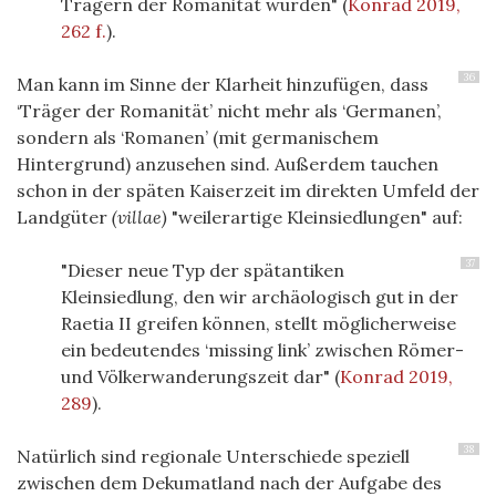
Trägern der Romanität wurden"
(
Konrad 2019,
262 f.
)
.
36
Man kann im Sinne der Klarheit hinzufügen, dass
‘Träger der Romanität’ nicht mehr als ‘Germanen’,
sondern als ‘Romanen’ (mit germanischem
Hintergrund) anzusehen sind. Außerdem tauchen
schon in der späten Kaiserzeit im direkten Umfeld der
Landgüter
(villae)
"weilerartige Kleinsiedlungen" auf:
37
"Dieser neue Typ der spätantiken
Kleinsiedlung, den wir archäologisch gut in der
Raetia II greifen können, stellt möglicherweise
ein bedeutendes ‘missing link’ zwischen Römer-
und Völkerwanderungszeit dar"
(
Konrad 2019,
289
)
.
38
Natürlich sind regionale Unterschiede speziell
zwischen dem Dekumatland nach der Aufgabe des