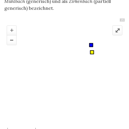
Mühlbach
(generisch) und als
Zirkenbach
(partiell
generisch) bezeichnet.
15
+
⤢
–