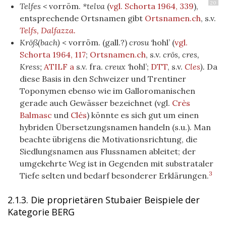
20
Telfes <
vorröm.
*telva
(
vgl. Schorta 1964, 339
)
,
entsprechende Ortsnamen gibt
Ortsnamen.ch
, s.v.
Telfs,
Dalfazza.
Kröß(bach)
< vorröm. (gall.?)
crosu
‘hohl’ (
vgl.
Schorta 1964, 117
;
Ortsnamen.ch
, s.v.
crös, cres,
Kress;
ATILF a
s.v. fra.
creux
‘hohl’;
DTT
, s.v.
Cles
).
Da
diese Basis in den Schweizer und Trentiner
Toponymen ebenso wie im Galloromanischen
gerade auch Gewässer bezeichnet (vgl.
Crès
Balmasc
und
Clés
) könnte es sich gut um einen
hybriden Übersetzungsnamen handeln (s.u.). Man
beachte übrigens die Motivationsrichtung, die
Siedlungsnamen aus Flussnamen ableitet; der
umgekehrte Weg ist in Gegenden mit substrataler
3
Tiefe selten und bedarf besonderer Erklärungen.
2.1.3. Die proprietären Stubaier Beispiele der
Kategorie BERG