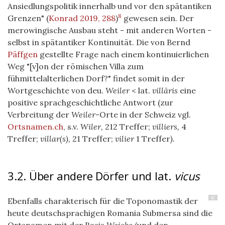
Ansiedlungspolitik innerhalb und vor den spätantiken
8
Grenzen"
(
Konrad 2019, 288
)
gewesen sein. Der
merowingische Ausbau steht - mit anderen Worten -
selbst in spätantiker Kontinuität. Die von Bernd
Päffgen
gestellte Frage nach einem kontinuierlichen
Weg "[v]on der römischen Villa zum
fühmittelalterlichen Dorf?" findet somit in der
Wortgeschichte von deu.
Weiler
< lat.
villāris
eine
positive sprachgeschichtliche Antwort (zur
Verbreitung der
Weiler
-Orte in der Schweiz vgl.
Ortsnamen.ch
, s.v.
Wiler,
212 Treffer;
villiers,
4
Treffer;
villar(s),
21 Treffer;
vilier
1 Treffer
).
3.2. Über andere Dörfer und lat.
vicus
42
Ebenfalls charakterisch für die Toponomastik der
heute deutschsprachigen Romania Submersa sind die