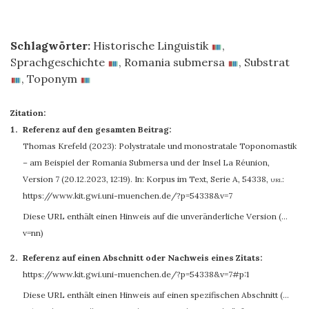
Schlagwörter:
Historische Linguistik
,
Sprachgeschichte
,
Romania submersa
,
Substrat
,
Toponym
Zitation:
Referenz auf den gesamten Beitrag:
Thomas Krefeld
(2023): Polystratale und monostratale Toponomastik
– am Beispiel der Romania Submersa und der Insel La Réunion,
Version 7 (20.12.2023, 12:19). In: Korpus im Text, Serie A, 54338
,
url:
https://www.kit.gwi.uni-muenchen.de/?p=54338&v=7
Diese URL enthält einen Hinweis auf die unveränderliche Version (…
v=nn)
Referenz auf einen Abschnitt oder Nachweis eines Zitats:
https://www.kit.gwi.uni-muenchen.de/?p=54338&v=7#p:1
Diese URL enthält einen Hinweis auf einen spezifischen Abschnitt (…