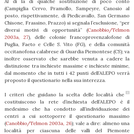
Al di là di qualche sostituzione di poco conto
(Campiglia Cervo, Pramollo, Sampeyre, Canosio al
posto, rispettivamente, di Piedicavallo, San Germano
Chisone, Frassino, Prazzo) si segnala l’esclusione, “per
diversi motivi di opportunità” (
Canobbio/Telmon
2003a, 27
), delle colonie francoprovenzalofone di
Puglia, Faeto e Celle S. Vito (FG), e della comunità
occitanofona calabrese di Guardia Piemontese (CS); va
inoltre osservato che sarebbe venuta a cadere la
distinzione tra inchieste massime e inchieste minime,
dal momento che in tutti i 42 punti dell’ALEPO verrà
proposto il questionario nella sua interezza.
4
I criteri che guidano la scelta delle località che
costituiscono la rete d’inchiesta dell’ALEPO è il
medesimo che ha condotto all’individuazione dei
centri a cui sottoporre il questionario massimo
(
Canobbio/Telmon 2003a, 26
); vale a dire: almeno una
località per ciascuna delle valli del Piemonte