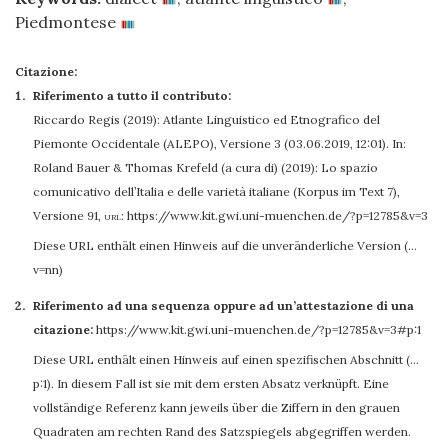
Piedmontese
Citazione:
Riferimento a tutto il contributo:
Riccardo Regis
(2019): Atlante Linguistico ed Etnografico del
Piemonte Occidentale (ALEPO), Versione 3 (03.06.2019, 12:01). In:
Roland Bauer & Thomas Krefeld (a cura di) (2019): Lo spazio
comunicativo dell’Italia e delle varietà italiane (Korpus im Text 7),
Versione 91
,
url:
https://www.kit.gwi.uni-muenchen.de/?p=12785&v=3
Diese URL enthält einen Hinweis auf die unveränderliche Version (…
v=nn)
Riferimento ad una sequenza oppure ad un’attestazione di una
citazione:
https://www.kit.gwi.uni-muenchen.de/?p=12785&v=3#p:1
Diese URL enthält einen Hinweis auf einen spezifischen Abschnitt (…
p:1). In diesem Fall ist sie mit dem ersten Absatz verknüpft. Eine
vollständige Referenz kann jeweils über die Ziffern in den grauen
Quadraten am rechten Rand des Satzspiegels abgegriffen werden.