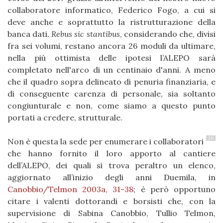
collaboratore informatico, Federico Fogo, a cui si
deve anche e soprattutto la ristrutturazione della
banca dati.
Rebus sic stantibus
, considerando che, divisi
fra sei volumi, restano ancora 26 moduli da ultimare,
nella più ottimista delle ipotesi l’ALEPO sarà
completato nell'arco di un centinaio d'anni. A meno
che il quadro sopra delineato di penuria finanziaria, e
di conseguente carenza di personale, sia soltanto
congiunturale e non, come siamo a questo punto
portati a credere, strutturale.
26
Non è questa la sede per enumerare i collaboratori
che hanno fornito il loro apporto al cantiere
dell’ALEPO, dei quali si trova peraltro un elenco,
aggiornato all’inizio degli anni Duemila, in
Canobbio/Telmon 2003a, 31-38
; è però opportuno
citare i valenti dottorandi e borsisti che, con la
supervisione di Sabina Canobbio, Tullio Telmon,