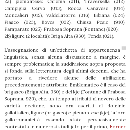
2a) piemontese: Carema (011), Traversella (012),
Campiglia Cervo (013), Rocca Canavese (014),
Moncalieri (015), Valdellatorre (016), Bibiana (024),
Piasco (023), Boves (022), Chiusa Pesio (910),
Pamparato (025), Frabosa Soprana (Fontane) (920);
2b) ligure (2 località): Briga Alta (930), Tenda (021).
8
L’assegnazione di un’etichetta di appartenenza
linguistica, senza alcuna discussione a margine, è
sempre problematica; la suddivisione sopra proposta
si fonda sulla letteratura degli ultimi decenni, che ha
portato a rivedere alcune delle affiliazioni
precedentemente attribuite. Emblematico è il caso del
brigasco (Briga Alta, 930) e del kje (Fontane di Frabosa
Soprana, 920), che, un tempo attribuiti al novero delle
varietà occitane, sono ora ascritti al dominio
galloitalico, ligure (brigasco) e piemontese (kje), la loro
galloromanicità essendo stata persuasivamente
contestata in numerosi studi (cfr. per il primo,
Forner