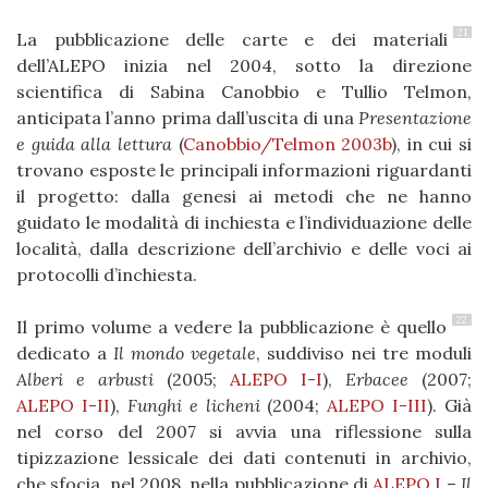
21
La pubblicazione delle carte e dei materiali
dell’ALEPO inizia nel 2004, sotto la direzione
scientifica di Sabina Canobbio e Tullio Telmon,
anticipata l’anno prima dall’uscita di una
Presentazione
e guida alla lettura
(
Canobbio/Telmon 2003b
), in cui si
trovano esposte le principali informazioni riguardanti
il progetto: dalla genesi ai metodi che ne hanno
guidato le modalità di inchiesta e l’individuazione delle
località, dalla descrizione dell’archivio e delle voci ai
protocolli d’inchiesta.
22
Il primo volume a vedere la pubblicazione è quello
dedicato a
Il mondo vegetale
, suddiviso nei tre moduli
Alberi e arbusti
(2005;
ALEPO I-I
),
Erbacee
(2007;
ALEPO I-II
),
Funghi e licheni
(2004;
ALEPO I-III
). Già
nel corso del 2007 si avvia una riflessione sulla
tipizzazione lessicale dei dati contenuti in archivio,
che sfocia, nel 2008, nella pubblicazione di
ALEPO I
–
Il