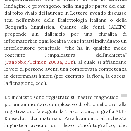
l’indagine, e provengono, nella maggior parte dei casi,
dal folto vivaio dei laureati in Lettere, avendo discusso
tesi nell’ambito della Dialettologia italiana o della
Geografia linguistica. Quanto alle fonti, l’ALEPO
propende sin dall’inizio per una pluralità di
informatori: in ogni località viene infatti individuato un
interlocutore principale, “che ha in qualche modo
costruito l’‘impalcatura’ dell’inchiesta”
(
Canobbio/Telmon 2003a, 30n
), al quale si affiancano
le voci di persone aventi una comprovata competenza
in determinati àmbiti (per esempio, la flora, la caccia,
la fienagione, ecc.).
10
Le inchieste sono registrate su nastro magnetico,
per un ammontare complessivo di oltre mille ore; alla
registrazione fa séguito la trascrizione, in grafia ALF-
Rousselot, dei materiali. Parallelamente all’inchiesta
linguistica avviene un rilievo etnofotografico, che