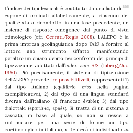
20
L’indice dei tipi lessicali è costituito da una lista di
esponenti ordinati alfabeticamente, a ciascuno dei
quali è stato ricondotto, in una fase precedente, un
insieme di risposte omogenee dal punto di vista
etimologico (cfr.
Cerruti/Regis 2008
). L’ALEPO è la
prima impresa geolinguistica dopo l’AIS a fornire al
lettore uno strumento siffatto, manifestando
peraltro un chiaro debito nei confronti dei principi di
tipizzazione adottati dall’
Index zum
AIS
(
Jaberg/Jud
1960
). Più precisamente, il sistema di tipizzazione
dell’ALEPO prevede
tre possibili livelli
, rappresentati 1)
dal tipo italiano (
equilibrio
,
erba
nella pagina
esemplificativa), 2) dal tipo di una lingua standard
diversa dall’italiano (il francese
érable
); 3) dal tipo
dialettale (
epariàna
,
epuès
). Si tratta di un sistema a
cascata, in base al quale, se non si riesce a
rintracciare per una serie di forme un tipo
coetimologico in italiano, si tenterà di individuarlo
in