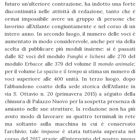
futuro un’ulteriore contrazione, ha indotto una forte
discontinuità nelle attività di redazione, tanto che è
ormai impossibile avere un gruppo di persone che
lavorino all’Atlante congiuntamente e nel corso di un
intero anno. In secondo luogo, il numero delle voci è
aumentato in modo considerevole, anche per via della
scelta di pubblicare più moduli insieme: si è passati
dalle 82 voci del modulo
Funghi e licheni
alle 270 del
modulo
Erbacce
alle 379 del volume
Il mondo animale
;
per il volume
Lo spazio e il tempo
si stima un numero di
voci superiore alle 400 unità. In terzo luogo, dopo
l’abbandono coatto della sede storica dell’Atlante in
via S. Ottavio n. 20 (primavera 2015) a séguito della
chiusura di Palazzo Nuovo per la sospetta presenza di
amianto nelle sue strutture, la redazione non ha più
avuto modo di lavorare su quattro terminali in rete
ma soltanto sulla macchina in cui è conservato
l’archivio; tale
impasse
è stata tuttavia superata nel
corso del 2017 grazie all’intervento del nostro nuovo