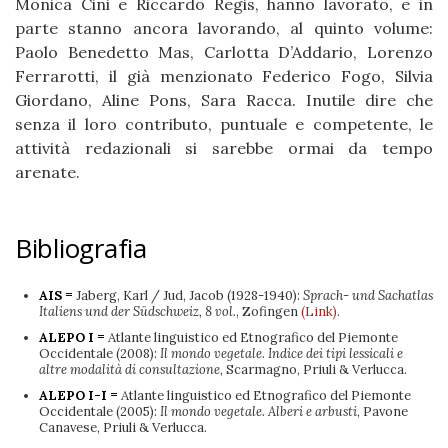
Monica Cini e Riccardo Regis, hanno lavorato, e in
parte stanno ancora lavorando, al quinto volume:
Paolo Benedetto Mas, Carlotta D’Addario, Lorenzo
Ferrarotti, il già menzionato Federico Fogo, Silvia
Giordano, Aline Pons, Sara Racca. Inutile dire che
senza il loro contributo, puntuale e competente, le
attività redazionali si sarebbe ormai da tempo
arenate.
Bibliografia
AIS =
Jaberg, Karl / Jud, Jacob (1928-1940):
Sprach- und Sachatlas
Italiens und der Südschweiz, 8 vol.
, Zofingen
(Link)
.
ALEPO I =
Atlante linguistico ed Etnografico del Piemonte
Occidentale (2008):
Il mondo vegetale. Indice dei tipi lessicali e
altre modalità di consultazione
, Scarmagno, Priuli & Verlucca.
ALEPO I-I =
Atlante linguistico ed Etnografico del Piemonte
Occidentale (2005):
Il mondo vegetale. Alberi e arbusti
, Pavone
Canavese, Priuli & Verlucca.