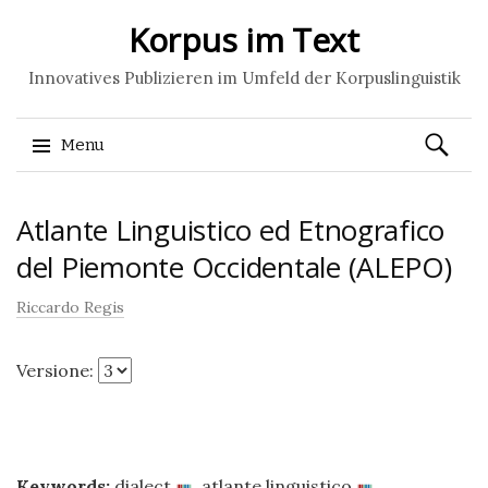
Korpus im Text
Innovatives Publizieren im Umfeld der Korpuslinguistik
Ricerca
Menu
per:
Skip
Atlante Linguistico ed Etnografico
to
content
del Piemonte Occidentale (ALEPO)
Riccardo Regis
Versione:
Keywords:
dialect
,
atlante linguistico
,