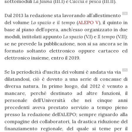
sottomoduli
La fauna
(III.I) e
Caccia e pesca
(III.II).
24
Dal 2013 la redazione sta lavorando all’allestimento
del volume
Lo spazio e il tempo
(
ALEPO V
), il quinto in
base al piano dell’opera, anch’esso organizzato in due
moduli, intitolati appunto
Lo spazio
(V.I) e
Il tempo
(V.II);
se ne prevede la pubblicazione, non si sa ancora se in
formato soltanto elettronico oppure cartaceo ed
elettronico insieme, entro il 2019.
25
Se la periodicità d'uscita dei volumi è andata via via
dilatandosi, ciò è dovuto a una serie di concause di
diversa natura. In primo luogo, dal 2012 è venuto a
mancare, perché destinato ad altre funzioni, il
personale dell’Università che nei cinque anni
precedenti aveva prestato servizio a tempo pieno
presso la redazione dell’ALEPO; sempre riguardo alla
compagine dei collaboratori, la drastica riduzione del
finanziamento regionale, del quale si teme per il