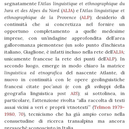
segnatamente l’
Atlas linguistique et ethnographique du
Jura et des Alpes du Nord
(
ALJA
) e l’
Atlas linguistique et
ethnographique de la Provence
(
ALP
); desiderio di
continuità che si concretizza nel fornire un
opportuno completamento a quelle medesime
imprese, con un’indagine approfondita dell’area
galloromanza piemontese (un solo punto d’inchiesta
italiano, Giaglione, è infatti incluso nella rete dell’
ALJA
;
unicamente francese la rete dei punti dell’
ALP
). In
secondo luogo, emerge in modo chiaro la matrice
linguistica ed etnografica
del nascente Atlante, di
nuovo in continuità con le opere geolinguistiche
francesi citate poc’anzi (e con gli sviluppi della
geografia linguistica
post
AIS
); si sottolinea, in
particolare, l’attenzione rivolta “alla raccolta di testi
assai vicini a veri e proprii ‘etnotesti’” (
Telmon 1979-
1980, 70
), tecnicismo che ha già ampio corso nella
consuetudine di ricerca transalpina ma ancora
pressoché sconosciuto in Italia.