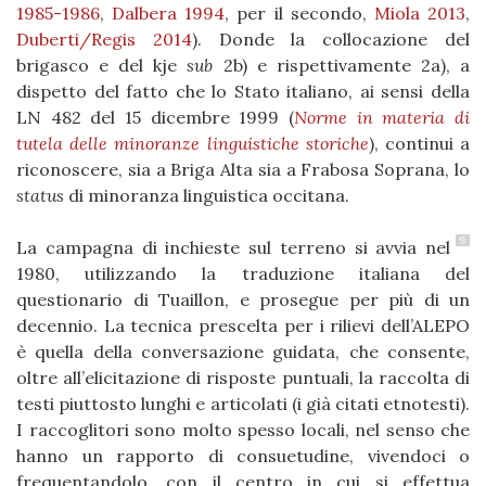
1985-1986
,
Dalbera 1994
, per il secondo,
Miola 2013
,
Duberti/Regis 2014
). Donde la collocazione del
brigasco e del kje
sub
2b) e rispettivamente 2a), a
dispetto del fatto che lo Stato italiano, ai sensi della
LN 482 del 15 dicembre 1999 (
Norme in materia di
tutela delle minoranze linguistiche storiche
), continui a
riconoscere, sia a Briga Alta sia a Frabosa Soprana, lo
status
di minoranza linguistica occitana.
9
La campagna di inchieste sul terreno si avvia nel
1980, utilizzando la traduzione italiana del
questionario di Tuaillon, e prosegue per più di un
decennio. La tecnica prescelta per i rilievi dell’ALEPO
è quella della conversazione guidata, che consente,
oltre all’elicitazione di risposte puntuali, la raccolta di
testi piuttosto lunghi e articolati (i già citati etnotesti).
I raccoglitori sono molto spesso locali, nel senso che
hanno un rapporto di consuetudine, vivendoci o
frequentandolo, con il centro in cui si effettua