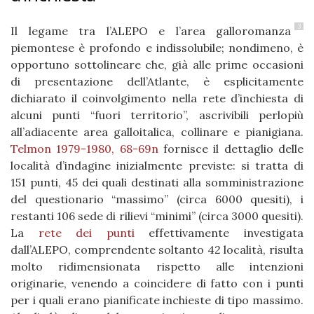
3
Il legame tra l’ALEPO e l’area galloromanza
piemontese è profondo e indissolubile; nondimeno, è
opportuno sottolineare che, già alle prime occasioni
di presentazione dell’Atlante, è esplicitamente
dichiarato il coinvolgimento nella rete d’inchiesta di
alcuni punti “fuori territorio”, ascrivibili perlopiù
all’adiacente area galloitalica, collinare e pianigiana.
Telmon 1979-1980, 68-69n
fornisce il dettaglio delle
località d’indagine inizialmente previste: si tratta di
151 punti, 45 dei quali destinati alla somministrazione
del questionario “massimo” (circa 6000 quesiti), i
restanti 106 sede di rilievi “minimi” (circa 3000 quesiti).
La
rete dei punti
effettivamente investigata
dall’ALEPO, comprendente soltanto 42 località, risulta
molto ridimensionata rispetto alle intenzioni
originarie, venendo a coincidere di fatto con i punti
per i quali erano pianificate inchieste di tipo massimo.