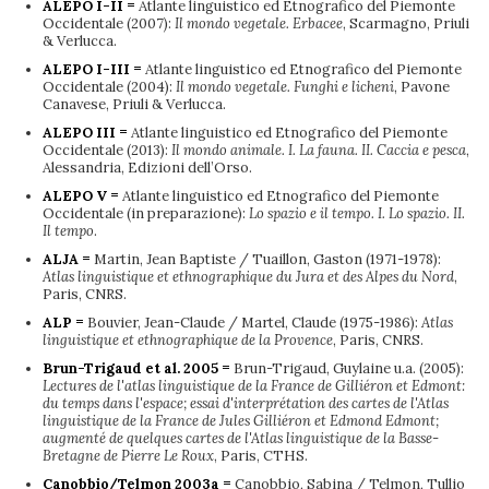
ALEPO I-II =
Atlante linguistico ed Etnografico del Piemonte
Occidentale (2007):
Il mondo vegetale. Erbacee
, Scarmagno, Priuli
& Verlucca.
ALEPO I-III =
Atlante linguistico ed Etnografico del Piemonte
Occidentale (2004):
Il mondo vegetale. Funghi e licheni
, Pavone
Canavese, Priuli & Verlucca.
ALEPO III =
Atlante linguistico ed Etnografico del Piemonte
Occidentale (2013):
Il mondo animale. I. La fauna. II. Caccia e pesca
,
Alessandria, Edizioni dell’Orso.
ALEPO V =
Atlante linguistico ed Etnografico del Piemonte
Occidentale (in preparazione):
Lo spazio e il tempo. I. Lo spazio. II.
Il tempo
.
ALJA =
Martin, Jean Baptiste / Tuaillon, Gaston (1971-1978):
Atlas linguistique et ethnographique du Jura et des Alpes du Nord
,
Paris, CNRS.
ALP =
Bouvier, Jean-Claude / Martel, Claude (1975-1986):
Atlas
linguistique et ethnographique de la Provence
, Paris, CNRS.
Brun-Trigaud et al. 2005 =
Brun-Trigaud, Guylaine u.a. (2005):
Lectures de l'atlas linguistique de la France de Gilliéron et Edmont:
du temps dans l'espace; essai d'interprétation des cartes de l'Atlas
linguistique de la France de Jules Gilliéron et Edmond Edmont;
augmenté de quelques cartes de l'Atlas linguistique de la Basse-
Bretagne de Pierre Le Roux
, Paris, CTHS.
Canobbio/Telmon 2003a =
Canobbio, Sabina / Telmon, Tullio