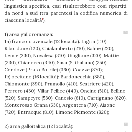
linguistica specifica, essi risulterebbero così ripartiti,
da nord a sud (tra parentesi la codifica numerica di
1
ciascuna località
):
6
1) area galloromanza:
1a) francoprovenzale (12 località): Ingria (110),
Ribordone (120), Chialamberto (210), Balme (220),
Lemie (230), Novalesa (310), Giaglione (320), Mattie
(330), Chianocco (340), Susa (S. Giuliano) (350),
Condove (Prato Botrile) (360), Coazze (370);
1b) occitano (16 località): Bardonecchia (380),
Chiomonte (390), Pramollo (410), Sestriere (420),
Perrero (430), Villar Pellice (440), Oncino (510), Bellino
(520), Sampeyre (530), Canosio (610), Cartignano (620),
Monterosso Grana (630), Argentera (710), Aisone
(720), Entracque (810), Limone Piemonte (820);
7
2) area galloitalica (12 località):