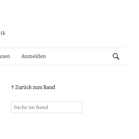
tik
Suchen
nnen
Anmelden
nach:
↑ Zurück zum Band
: