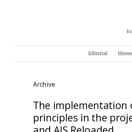
In
Editorial
Hinwe
Archive
The implementation o
principles in the pro
and AIS Reloaded