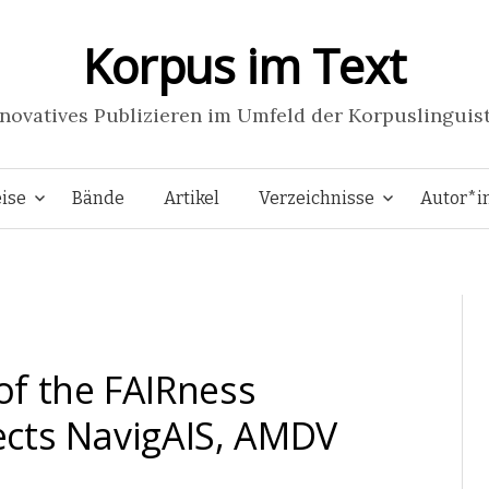
Korpus im Text
novatives Publizieren im Umfeld der Korpuslinguis
Springe
ise
Bände
Artikel
Verzeichnisse
Autor*i
zum
Inhalt
f the FAIRness
jects NavigAIS, AMDV