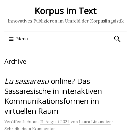
Korpus im Text
Innovatives Publizieren im Umfeld der Korpuslinguistik
Suchen
Menü
nach:
Springe
Archive
zum
Inhalt
Lu sassaresu
online? Das
Sassaresische in interaktiven
Kommunikationsformen im
virtuellen Raum
Veröffentlicht am
21. August 2024
von
Laura Linzmeier
·
Schreib einen Kommentar