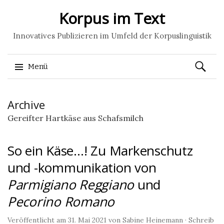
Korpus im Text
Innovatives Publizieren im Umfeld der Korpuslinguistik
Suchen
Menü
nach:
Springe
Archive
zum
Inhalt
Gereifter Hartkäse aus Schafsmilch
So ein Käse…! Zu Markenschutz
und -kommunikation von
Parmigiano Reggiano
und
Pecorino Romano
Veröffentlicht am
31. Mai 2021
von
Sabine Heinemann
·
Schreib