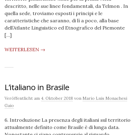
descritto, nelle sue linee fondamentali, da Telmon . In
quella sede, troviamo esposti i principi e le
caratteristiche che saranno, di lì a poco, alla base
dell’Atlante Linguistico ed Etnografico del Piemonte
[…]
WEITERLESEN →
L’italiano in Brasile
Veröffentlicht am
4. Oktober 2018
von
Mario Luis Monachesi
Gaio
6. Introduzione La presenza degli italiani sul territorio
attualmente definito come Brasile è di lunga data.
Nonostante ci siano controversie al riguardo,