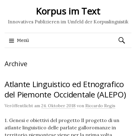
Korpus im Text
Innovatives Publizieren im Umfeld der Korpuslinguistik
Suchen
Menü
nach:
Springe
Archive
zum
Inhalt
Atlante Linguistico ed Etnografico
del Piemonte Occidentale (ALEPO)
Veröffentlicht am
24. Oktober 2018
von
Riccardo Regis
1. Genesi e obiettivi del progetto Il progetto di un
atlante linguistico delle parlate galloromanze in
territorio piemontese viene per la prima volta