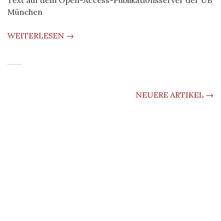
Text auf dem Open-Access-Publikationsserver der UB
München
WEITERLESEN →
BEITRAGS-
NEUERE ARTIKEL
→
NAVIGATION