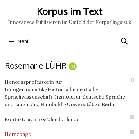
Korpus im Text
Innovatives Publizieren im Umfeld der Korpuslinguistik
Suchen
Menü
nach:
Springe
Rosemarie
LÜHR
zum
Inhalt
1
Honorarprofessorin für
Indogermanistik/Historische deutsche
Sprachwissenschaft, Institut für deutsche Sprache
und Linguistik, Humboldt-Universität zu Berlin
2
Kontakt: luehrros@hu-berlin.de
3
Homepage