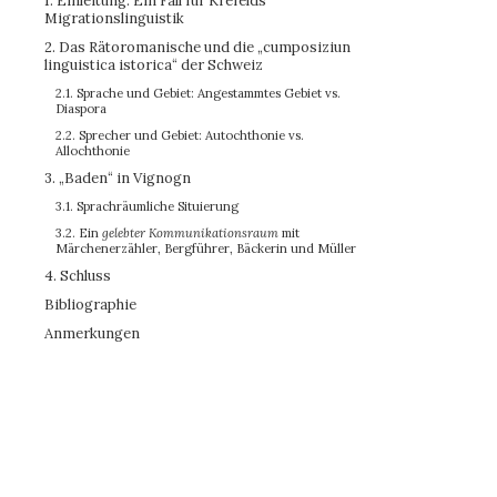
1. Einleitung: Ein Fall für Krefelds
Migrationslinguistik
2. Das Rätoromanische und die „cumposiziun
linguistica istorica“ der Schweiz
2.1. Sprache und Gebiet: Angestammtes Gebiet vs.
Diaspora
2.2. Sprecher und Gebiet: Autochthonie vs.
Allochthonie
3. „Baden“ in Vignogn
3.1. Sprachräumliche Situierung
3.2. Ein
gelebter Kommunikationsraum
mit
Märchenerzähler, Bergführer, Bäckerin und Müller
4. Schluss
Bibliographie
Anmerkungen