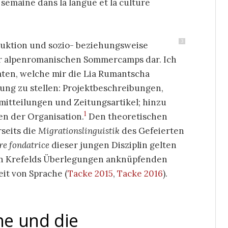
semaine dans la langue et la culture
3
truktion und sozio- beziehungsweise
ser alpenromanischen Sommercamps dar. Ich
aten, welche mir die Lia Rumantscha
gung zu stellen: Projektbeschreibungen,
mitteilungen und Zeitungsartikel; hinzu
1
n der Organisation.
Den theoretischen
seits die
Migrationslinguistik
des Gefeierten
e fondatrice
dieser jungen Disziplin gelten
 an Krefelds Überlegungen anknüpfenden
it von Sprache (
Tacke 2015
,
Tacke 2016
).
he und die