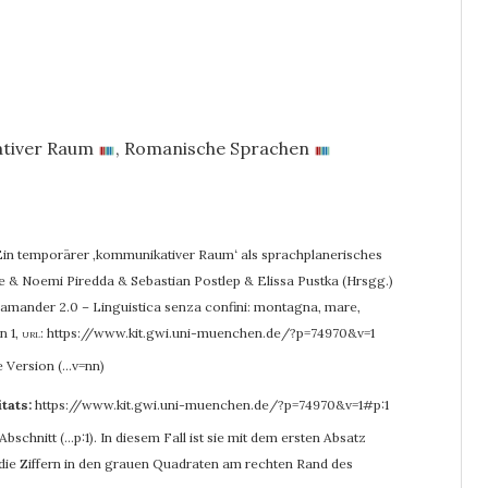
tiver Raum
,
Romanische Sprachen
n temporärer ‚kommunikativer Raum‘ als sprachplanerisches
cke & Noemi Piredda & Sebastian Postlep & Elissa Pustka (Hrsgg.)
alamander 2.0 – Linguistica senza confini: montagna, mare,
n 1
,
url:
https://www.kit.gwi.uni-muenchen.de/?p=74970&v=1
e Version (…v=nn)
itats:
https://www.kit.gwi.uni-muenchen.de/?p=74970&v=1#p:1
bschnitt (…p:1). In diesem Fall ist sie mit dem ersten Absatz
r die Ziffern in den grauen Quadraten am rechten Rand des