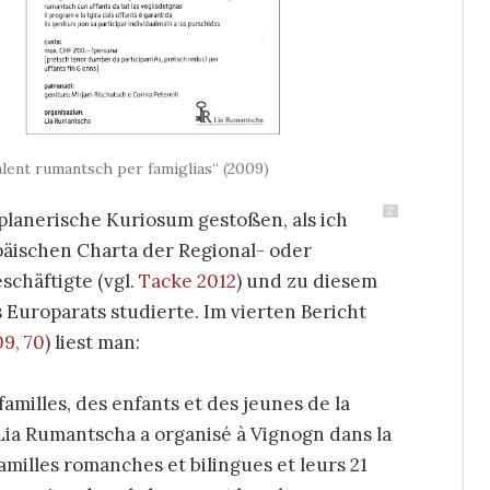
lent rumantsch per famiglias“ (2009)
2
planerische Kuriosum gestoßen, als ich
äischen Charta der Regional- oder
chäftigte (vgl.
Tacke 2012
) und zu diesem
Europarats studierte. Im vierten Bericht
9, 70
)
liest man:
familles, des enfants et des jeunes de la
 Lia Rumantscha a organisé à Vignogn dans la
amilles romanches et bilingues et leurs 21