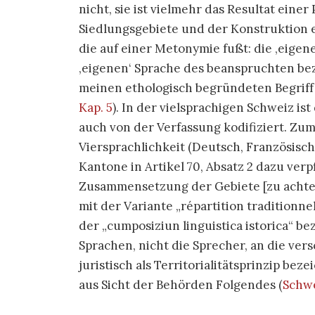
nicht, sie ist vielmehr das Resultat einer
Siedlungsgebiete und der Konstruktion e
die auf einer Metonymie fußt: die ‚eigen
‚eigenen‘ Sprache des beanspruchten bez
meinen ethologisch begründeten Begriff
Kap. 5
). In der vielsprachigen Schweiz i
auch von der Verfassung kodifiziert. Z
Viersprachlichkeit (Deutsch, Französisch
Kantone in Artikel 70, Absatz 2 dazu ver
Zusammensetzung der Gebiete [zu achten]
mit der Variante „répartition traditionne
der „cumposiziun linguistica istorica“ bez
Sprachen, nicht die Sprecher, an die ve
juristisch als Territorialitätsprinzip bez
aus Sicht der Behörden Folgendes
(
Schwe