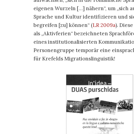
aufwachsen, „sich in die romanische Spr
eigenen Wurzeln […] nähern“, um „sich au
Sprache und Kultur identifizieren und sic
begreifen [zu] können“
(
LR 2009a
)
. Dies
als „Aktivferien“ bezeichneten Sprachför
eines institutionalisierten Kommunikati
Personengruppe temporär eine einsprachi
für Krefelds Migrationslinguistik!