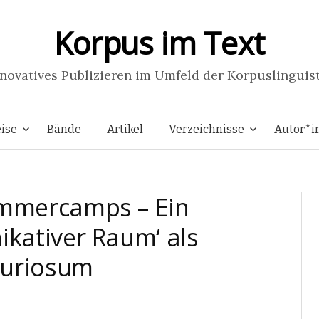
Korpus im Text
novatives Publizieren im Umfeld der Korpuslinguis
Springe
ise
Bände
Artikel
Verzeichnisse
Autor*i
zum
mmercamps – Ein
Inhalt
kativer Raum‘ als
Kuriosum