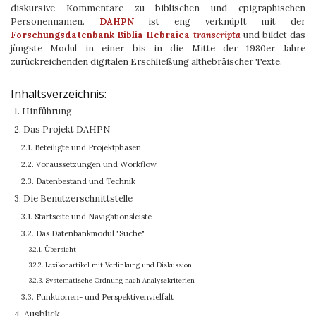
diskursive Kommentare zu biblischen und epigraphischen
Personennamen.
DAHPN
ist eng verknüpft mit der
Forschungsdatenbank Biblia Hebraica
transcripta
und bildet das
jüngste Modul in einer bis in die Mitte der 1980er Jahre
zurückreichenden digitalen Erschließung althebräischer Texte.
Inhaltsverzeichnis:
1. Hinführung
2. Das Projekt DAHPN
2.1. Beteiligte und Projektphasen
2.2. Voraussetzungen und Workflow
2.3. Datenbestand und Technik
3. Die Benutzerschnittstelle
3.1. Startseite und Navigationsleiste
3.2. Das Datenbankmodul "Suche"
3.2.1. Übersicht
3.2.2. Lexikonartikel mit Verlinkung und Diskussion
3.2.3. Systematische Ordnung nach Analysekriterien
3.3. Funktionen- und Perspektivenvielfalt
4. Ausblick