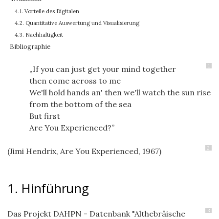
4.1. Vorteile des Digitalen
4.2. Quantitative Auswertung und Visualisierung
4.3. Nachhaltigkeit
Bibliographie
1
If you can just get your mind together
then come across to me
We'll hold hands an' then we'll watch the sun rise
from the bottom of the sea
But first
Are You Experienced?
2
(Jimi Hendrix, Are You Experienced, 1967)
1. Hinführung
3
Das Projekt DAHPN - Datenbank "Althebräische