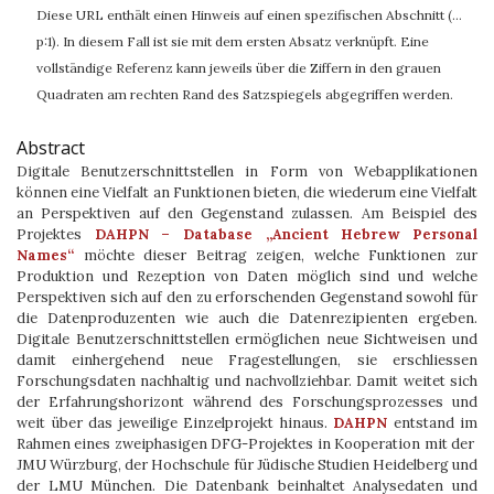
Diese URL enthält einen Hinweis auf einen spezifischen Abschnitt (…
p:1). In diesem Fall ist sie mit dem ersten Absatz verknüpft. Eine
vollständige Referenz kann jeweils über die Ziffern in den grauen
Quadraten am rechten Rand des Satzspiegels abgegriffen werden.
Abstract
Digitale Benutzerschnittstellen in Form von Webapplikationen
können eine Vielfalt an Funktionen bieten, die wiederum eine Vielfalt
an Perspektiven auf den Gegenstand zulassen. Am Beispiel des
Projektes
DAHPN – Database „Ancient Hebrew Personal
Names“
möchte dieser Beitrag zeigen, welche Funktionen zur
Produktion und Rezeption von Daten möglich sind und welche
Perspektiven sich auf den zu erforschenden Gegenstand sowohl für
die Datenproduzenten wie auch die Datenrezipienten ergeben.
Digitale Benutzerschnittstellen ermöglichen neue Sichtweisen und
damit einhergehend neue Fragestellungen, sie erschliessen
Forschungsdaten nachhaltig und nachvollziehbar. Damit weitet sich
der Erfahrungshorizont während des Forschungsprozesses und
weit über das jeweilige Einzelprojekt hinaus.
DAHPN
entstand im
Rahmen eines zweiphasigen DFG-Projektes in Kooperation mit der
JMU Würzburg, der Hochschule für Jüdische Studien Heidelberg und
der LMU München. Die Datenbank beinhaltet Analysedaten und