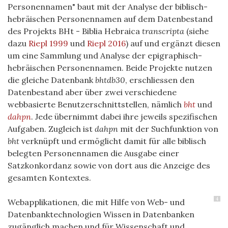
Personennamen" baut mit der Analyse der biblisch-
hebräischen Personennamen auf dem Datenbestand
des Projekts BHt - Biblia Hebraica
transcripta
(siehe
dazu
Riepl 1999
und
Riepl 2016
) auf und ergänzt diesen
um eine Sammlung und Analyse der epigraphisch-
hebräischen Personennamen. Beide Projekte nutzen
die gleiche Datenbank
bhtdb30
, erschliessen den
Datenbestand aber über zwei verschiedene
webbasierte Benutzerschnittstellen, nämlich
bht
und
dahpn
. Jede übernimmt dabei ihre jeweils spezifischen
Aufgaben. Zugleich ist
dahpn
mit der Suchfunktion von
bht
verknüpft und ermöglicht damit für alle biblisch
belegten Personennamen die Ausgabe einer
Satzkonkordanz sowie von dort aus die Anzeige des
gesamten Kontextes.
4
Webapplikationen, die mit Hilfe von Web- und
Datenbanktechnologien Wissen in Datenbanken
zugänglich machen und für Wissenschaft und