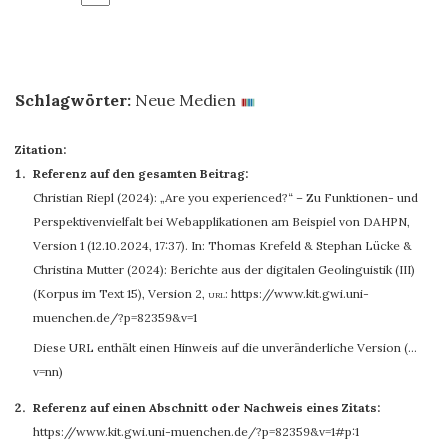
Schlagwörter:
Neue Medien
Zitation:
Referenz auf den gesamten Beitrag:
Christian Riepl
(2024): „Are you experienced?“ – Zu Funktionen- und
Perspektivenvielfalt bei Webapplikationen am Beispiel von DAHPN,
Version 1 (12.10.2024, 17:37). In: Thomas Krefeld & Stephan Lücke &
Christina Mutter (2024): Berichte aus der digitalen Geolinguistik (III)
(Korpus im Text 15), Version 2
,
url:
https://www.kit.gwi.uni-
muenchen.de/?p=82359&v=1
Diese URL enthält einen Hinweis auf die unveränderliche Version (…
v=nn)
Referenz auf einen Abschnitt oder Nachweis eines Zitats:
https://www.kit.gwi.uni-muenchen.de/?p=82359&v=1#p:1