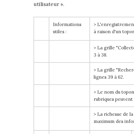
utilisateur ».
Informations
> L'enregistrement
utiles :
à raison d'un topo
> La grille "Colle
3 à 38.
> La grille "Reche
lignes 39 à 62.
> Le nom du topony
rubriques peuvent 
> La richesse de l
maximum des info