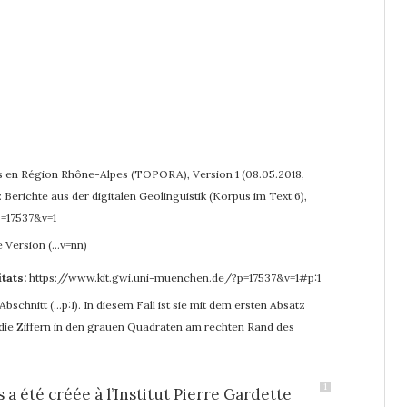
s en Région Rhône-Alpes (TOPORA), Version 1 (08.05.2018,
 Berichte aus der digitalen Geolinguistik (Korpus im Text 6),
p=17537&v=1
e Version (…v=nn)
itats:
https://www.kit.gwi.uni-muenchen.de/?p=17537&v=1#p:1
bschnitt (…p:1). In diesem Fall ist sie mit dem ersten Absatz
r die Ziffern in den grauen Quadraten am rechten Rand des
1
 été créée à l’Institut Pierre Gardette