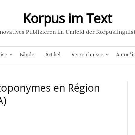
Korpus im Text
novatives Publizieren im Umfeld der Korpuslinguis
Aller
ise
Bände
Artikel
Verzeichnisse
Autor*i
au
toponymes en Région
contenu
A)
principal