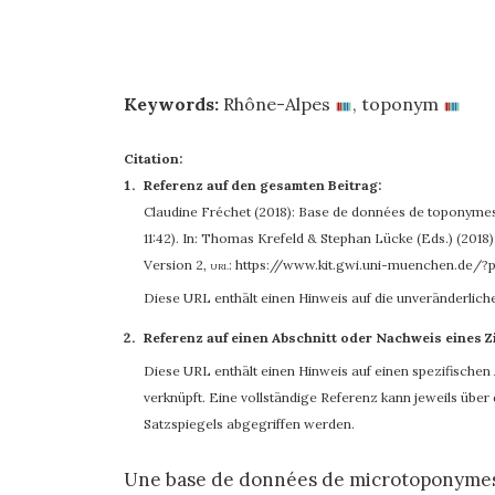
Keywords:
Rhône-Alpes
,
toponym
Citation:
Referenz auf den gesamten Beitrag:
Claudine Fréchet (2018): Base de données de toponyme
11:42). In: Thomas Krefeld & Stephan Lücke (Eds.) (2018):
Version 2
,
url:
https://www.kit.gwi.uni-muenchen.de/?
Diese URL enthält einen Hinweis auf die unveränderlich
Referenz auf einen Abschnitt oder Nachweis eines Z
Diese URL enthält einen Hinweis auf einen spezifischen A
verknüpft. Eine vollständige Referenz kann jeweils übe
Satzspiegels abgegriffen werden.
Une base de données de microtoponymes a