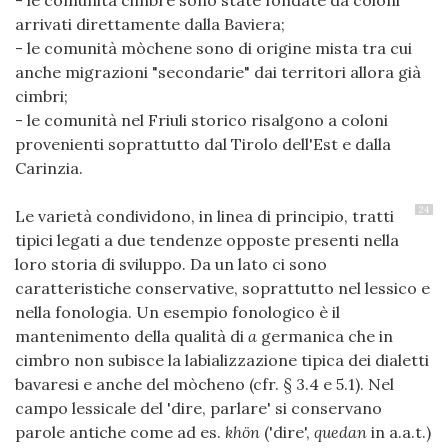
- le comunità cimbre sono state fondate da coloni
arrivati direttamente dalla Baviera;
- le comunità mòchene sono di origine mista tra cui
anche migrazioni "secondarie" dai territori allora già
cimbri;
- le comunità nel Friuli storico risalgono a coloni
provenienti soprattutto dal Tirolo dell'Est e dalla
Carinzia.
24
Le varietà condividono, in linea di principio, tratti
tipici legati a due tendenze opposte presenti nella
loro storia di sviluppo. Da un lato ci sono
caratteristiche conservative, soprattutto nel lessico e
nella fonologia. Un esempio fonologico è il
mantenimento della qualità di
a
germanica che in
cimbro non subisce la labializzazione tipica dei dialetti
bavaresi e anche del mòcheno (cfr. § 3.4 e 5.1). Nel
campo lessicale del 'dire, parlare' si conservano
parole antiche come ad es.
khön
('dire',
quedan
in a.a.t.)