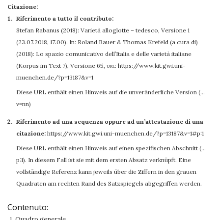
Citazione:
Riferimento a tutto il contributo:
Stefan Rabanus
(2018): Varietà alloglotte – tedesco, Versione 1
(23.07.2018, 17:00). In: Roland Bauer & Thomas Krefeld (a cura di)
(2018): Lo spazio comunicativo dell’Italia e delle varietà italiane
(Korpus im Text 7), Versione 65
,
url:
https://www.kit.gwi.uni-
muenchen.de/?p=13187&v=1
Diese URL enthält einen Hinweis auf die unveränderliche Version (…
v=nn)
Riferimento ad una sequenza oppure ad un’attestazione di una
citazione:
https://www.kit.gwi.uni-muenchen.de/?p=13187&v=1#p:1
Diese URL enthält einen Hinweis auf einen spezifischen Abschnitt (…
p:1). In diesem Fall ist sie mit dem ersten Absatz verknüpft. Eine
vollständige Referenz kann jeweils über die Ziffern in den grauen
Quadraten am rechten Rand des Satzspiegels abgegriffen werden.
Contenuto:
1. Quadro generale