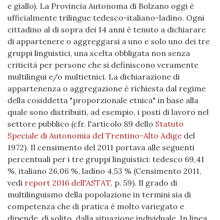
e giallo). La Provincia Autonoma di Bolzano oggi è
ufficialmente trilingue tedesco-italiano-ladino. Ogni
cittadino al di sopra dei 14 anni è tenuto a dichiarare
di appartenere o aggreggarsi a uno e solo uno dei tre
gruppi linguistici, una scelta obbligata non senza
criticità per persone che si definiscono veramente
multilingui e/o multietnici. La dichiarazione di
appartenenza o aggregazione è richiesta dal regime
della cosiddetta "proporzionale etnica" in base alla
quale sono distribuiti, ad esempio, i posti di lavoro nel
settore pubblico (cfr. l'articolo 89 dello
Statuto
Speciale di Autonomia del Trentino-Alto Adige
del
1972). Il censimento del 2011 portava alle seguenti
percentuali per i tre gruppi linguistici: tedesco 69,41
%, italiano 26,06 %, ladino 4,53 % (Censimento 2011,
vedi
report 2016 dell'ASTAT
, p. 59). Il grado di
multilinguismo della popolazione in termini sia di
competenza che di pratica è molto variegato e
dipende, di solito, dalla situazione individuale. In linea