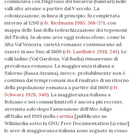
cominciava con l'ingresso dei bavaresi (baiuvari) nelle
valli alto atesine a partire dal V secolo. La
colonizzazione, in linea di principio, fu completata
intorno al 1200 (
cfr. Riedmann 1985, 368-371
, con
mappa delle fasi della tedeschizzazione dei toponomi
del Tirolo). In alcune aree oggi tedescofone, come la
Alta Val Venosta, varietà romanze continuarano ad
essere in uso fino al 1800
(
cfr. Lanthaler 2018, 241
)
. Le
valli ladine (Val Gardena, Val Badia) rimanevano di
prevalenza romanza. La maggioranza italiana a
Salorno (Bassa Atesina), invece, probabilmente non è
continua dai tempi romani ma il risultato di un ritorno
della popolazione romanza a partire dal 1600
(
cfr.
Schwarz 1928, 340
)
. La maggioranza italiana a
Bolzano e nei comuni limitrofi è ancora più recente,
avvenuta solo dopo l'annessione dell'Alto Adige
all'Italia nel 1919 (nella
cartina
[pubblicato su
Wikimedia sotto la GNU Free Documentation License]
le aree di maggioranza italiana sono segnate in rosso