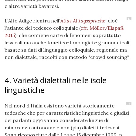
e altre varietà bavaresi.
17
L'Alto Adige rientra nell'
Atlas Alltagssprache
, cioè
l'atlante del tedesco colloquiale
(
cfr. Möller/Elspaß
2015
)
, che contiene carte di fenomeni soprattutto
lessicali ma anche fonetico-fonologici e grammaticali
basate su dati di linguaggio colloquiale, regionale ma
non dialettale, raccolti con metodo "crowd sourcing".
4. Varietà dialettali nelle isole
linguistiche
18
Nel nord d'Italia esistono varietà storicamente
tedesche che per caratteristiche linguistiche e giudizi
dei parlanti oggi vanno considerate lingue di
minoranza autonome e non (più) dialetti tedeschi.
Sono riconosciute dalle Legge 15 dicembre 1999, n.