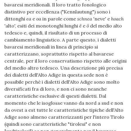
bavaresi meridionali. Il loro tratto fonologico
distintivo per eccellenza ("Kennlautung") sono i
dittonghi
ea
e
oa
in parole come
schnea
'neve' e
hoach
'alto', esiti dei monotonghi lunghi
ê
e
ô
del medio alto
tedesco e, quindi, il risultato di un processo di
cambiamento linguistico. A parte questo, i dialetti
bavaresi meridionali in linea di principio si
caratterizzano, soprattutto rispetto al bavarese
centrale, per il loro conservatismo rispetto alle origini
del medio altro tedesco. Una descrizione più precisa
dei dialetti dell'Alto Adige in questa sede non è
possibile perché i dialetti dell'Alto Adige sono molto
diversificati fra di loro, e non ci sono neanche
caratteristiche esclusive di questi dialetti. Dal
momento che le isoglosse vanno da nord a sud e non
da ovest a est tutte le caratteristiche tipiche dell'Alto
Adige sono almeno caratterizzanti per l'intero Tirolo
(quindi sono caratteristiche "tirolesi" e non