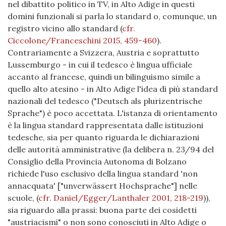
nel dibattito politico in TV, in Alto Adige in questi
domini funzionali si parla lo standard o, comunque, un
registro vicino allo standard
(
cfr.
Ciccolone/Franceschini 2015, 459-460
)
.
Contrariamente a Svizzera, Austria e soprattutto
Lussemburgo - in cui il tedesco è lingua ufficiale
accanto al francese, quindi un bilinguismo simile a
quello alto atesino - in Alto Adige l'idea di più standard
nazionali del tedesco ("Deutsch als plurizentrische
Sprache") è poco accettata. L'istanza di orientamento
è la lingua standard rappresentata dalle istituzioni
tedesche, sia per quanto riguarda le dichiarazioni
delle autorità amministrative (la delibera n. 23/94 del
Consiglio della Provincia Autonoma di Bolzano
richiede l'uso esclusivo della lingua standard 'non
annacquata' ["unverwässert Hochsprache"] nelle
scuole,
(
cfr. Daniel/Egger/Lanthaler 2001, 218-219
)
),
sia riguardo alla prassi: buona parte dei cosidetti
"austriacismi" o non sono conosciuti in Alto Adige o