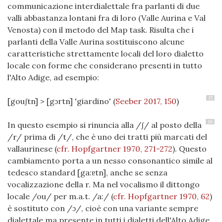
communicazione interdialettale fra parlanti di due
valli abbastanza lontani fra di loro (Valle Aurina e Val
Venosta) con il metodo del Map task. Risulta che i
parlanti della Valle Aurina sostituiscono alcune
caratteristiche strettamente locali del loro dialetto
locale con forme che considerano presenti in tutto
l'Alto Adige, ad esempio:
15
[gouʃtn] > [gɔrtn] 'giardino'
(
Seeber 2017, 150
)
16
In questo esempio si rinuncia alla /ʃ/ al posto della
/r/ prima di /t/, che è uno dei tratti più marcati del
vallaurinese
(
cfr. Hopfgartner 1970, 271-272
)
. Questo
cambiamento porta a un nesso consonantico simile al
tedesco standard [ga:ɐtn], anche se senza
vocalizzazione della r. Ma nel vocalismo il dittongo
locale /ou/ per m.a.t. /a:/
(
cfr. Hopfgartner 1970, 62
)
è sostituto con /ɔ/, cioè con una variante sempre
dialettale ma presente in tutti i dialetti dell'Alto Adige