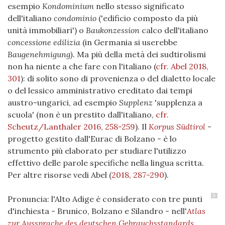
esempio
Kondominium
nello stesso significato
dell'italiano
condominio
('edificio composto da più
unità immobiliari') o
Baukonzession
calco dell'italiano
concessione edilizia
(in Germania si userebbe
Baugenehmigung).
Ma più della metà dei sudtirolismi
non ha niente a che fare con l'italiano
(
cfr. Abel 2018,
301
)
: di solito sono di provenienza o del dialetto locale
o del lessico amministrativo ereditato dai tempi
austro-ungarici, ad esempio
Supplenz
'supplenza a
scuola' (non è un prestito dall'italiano,
cfr.
Scheutz/Lanthaler 2016, 258-259
). Il
Korpus Südtirol
-
progetto gestito dall'Eurac di Bolzano - è lo
strumento più elaborato per studiare l'utilizzo
effettivo delle parole specifiche nella lingua scritta.
Per altre risorse vedi Abel
(
2018, 287-290
)
.
9
Pronuncia: l'Alto Adige è considerato con tre punti
d'inchiesta - Brunico, Bolzano e Silandro - nell'
Atlas
zur Aussprache des deutschen Gebrauchsstandards