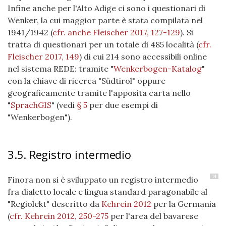
Infine anche per l'Alto Adige ci sono i questionari di
Wenker, la cui maggior parte è stata compilata nel
1941/1942
(
cfr. anche Fleischer 2017, 127-129
)
. Si
tratta di questionari per un totale di 485 località
(
cfr.
Fleischer 2017, 149
)
di cui 214 sono accessibili online
nel sistema REDE: tramite "
Wenkerbogen-Katalog
"
con la chiave di ricerca "Südtirol" oppure
geograficamente tramite l'apposita carta nello
"
SprachGIS
" (vedi
§ 5
per due esempi di
"Wenkerbogen").
3.5. Registro intermedio
14
Finora non si è sviluppato un registro intermedio
fra dialetto locale e lingua standard paragonabile al
"Regiolekt" descritto da
Kehrein 2012
per la Germania
(
cfr. Kehrein 2012, 250-275
per l'area del bavarese