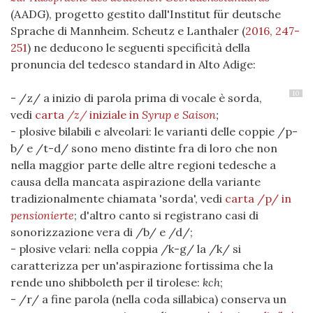
(AADG), progetto gestito dall'Institut für deutsche
Sprache di Mannheim. Scheutz e Lanthaler
(
2016, 247-
251
)
ne deducono le seguenti specificità della
pronuncia del tedesco standard in Alto Adige:
10
- /z/ a inizio di parola prima di vocale è sorda,
vedi
carta
/z/
iniziale in
Syrup e Saison
;
-
plosive bilabili e alveolari: le varianti delle coppie /p-
b/ e /t-d/ sono meno distinte fra di loro che non
nella maggior parte delle altre regioni tedesche a
causa della mancata aspirazione della variante
tradizionalmente chiamata 'sorda', vedi
carta /p/ in
pensionierte
; d'altro canto si registrano casi di
sonorizzazione vera di /b/ e /d/;
- plosive velari: nella coppia /k-g/ la /k/ si
caratterizza per un'aspirazione fortissima che la
rende uno shibboleth per il tirolese:
kch
;
- /r/ a fine parola (nella coda sillabica) conserva un