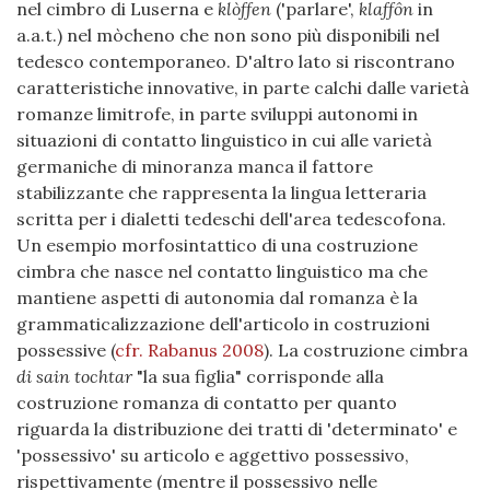
nel cimbro di Luserna e
klòffen
('parlare',
klaffôn
in
a.a.t.) nel mòcheno che non sono più disponibili nel
tedesco contemporaneo. D'altro lato si riscontrano
caratteristiche innovative, in parte calchi dalle varietà
romanze limitrofe, in parte sviluppi autonomi in
situazioni di contatto linguistico in cui alle varietà
germaniche di minoranza manca il fattore
stabilizzante che rappresenta la lingua letteraria
scritta per i dialetti tedeschi dell'area tedescofona.
Un esempio morfosintattico di una costruzione
cimbra che nasce nel contatto linguistico ma che
mantiene aspetti di autonomia dal romanza è la
grammaticalizzazione dell'articolo in costruzioni
possessive
(
cfr. Rabanus 2008
)
. La costruzione cimbra
di sain tochtar
"la sua figlia" corrisponde alla
costruzione romanza di contatto per quanto
riguarda la distribuzione dei tratti di 'determinato' e
'possessivo' su articolo e aggettivo possessivo,
rispettivamente (mentre il possessivo nelle