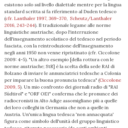
esistono solo sul livello dialettale mentre per la lingua
standard scritta si fa riferimento al Duden tedesco
(
cfr. Lanthaler 1997, 369-370
,
Scheutz/Lanthaler
2016, 243-244
). Il tradizionale legame alle norme
linguistiche austriache, dopo l'interruzione
dell'insegnamento scolatisco del tedesco nel periodo
fascista, con la reintroduzione dell'insegnamento
negli anni 1950 non venne ripristinato (cfr. Ciccolone
2009: 4-5). "Un altro esempio [della rottura con le
norme austriache; StR] è la scelta della sede RAI di
Bolzano di inviare le annunciatrici tedesche a Colonia
per imparare la buona pronuncia tedesca"
(
Ciccolone
2009, 5
)
. Un mio confronto dei giornali radio di "RAI
Südtirol" e "ORF OE1" conferma che le pronunce dei
radiocronisti in Alto Adige assomigliano più a quelle
dei loro colleghi in Germania che non a quelle in
Austria. Un'unica lingua tedesca 'non annacquata'
figura come simbolo dell'unità del gruppo linguistico