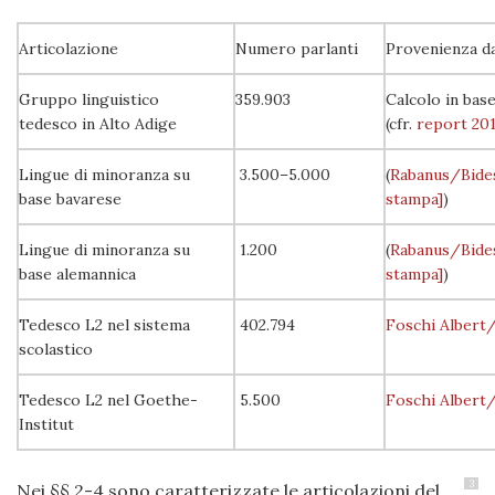
Articolazione
Numero parlanti
Provenienza da
Gruppo linguistico
359.903
Calcolo in base
tedesco in Alto Adige
(cfr.
report 201
Lingue di minoranza su
3.500–5.000
(
Rabanus/Bide
base bavarese
stampa]
)
Lingue di minoranza su
1.200
(
Rabanus/Bide
base alemannica
stampa]
)
Tedesco L2 nel sistema
402.794
Foschi Albert
scolastico
Tedesco L2 nel Goethe-
5.500
Foschi Albert
Institut
3
Nei §§ 2-4 sono caratterizzate le articolazioni del