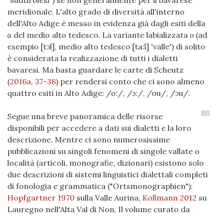
"sudtirolesi") se non generalmente per il bavarese
meridionale. L'alto grado di diversità all'interno
dell'Alto Adige è messo in evidenza già dagli esiti della
a
del medio alto tedesco. La variante labializzata
o
(ad
esempio [tɔl], medio alto tedesco [ta:l] 'valle') di solito
è considerata la realizzazione di tutti i dialetti
bavaresi. Ma basta guardare le carte di Scheutz
(
2016a, 37-38
)
per rendersi conto che ci sono almeno
quattro esiti in Alto Adige: /o:/, /ɔ:/, /ou/, /ɔu/.
13
Segue una breve panoramica delle risorse
disponibili per accedere a dati sui dialetti e la loro
descrizione. Mentre ci sono numerosissime
pubblicazioni su singoli fenomeni di singole vallate o
località (articoli, monografie, dizionari) esistono solo
due descrizioni di sistemi linguistici dialettali completi
di fonologia e grammatica ("Ortsmonographien"):
Hopfgartner 1970
sulla Valle Aurina,
Kollmann 2012
su
Lauregno nell'Alta Val di Non. Il volume curato da