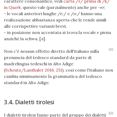
carattere consonantico, vedi
carta /r/ prima di /k/
in
Quark
, questo vale (parzialmente) anche per
-er
;
- le vocali anteriori lunghe /e:/ e /o:/ hanno una
realizzazione abbastanza aperta che le rende simili
alle corrispettive varianti brevi;
- in posizione non accentata si trova la vocale
e
piena
anziché la schwa, [ə].
11
Non c'è nessun effetto diretto dell'italiano sulla
pronuncia del tedesco standard da parte di
madrelingua tedeschi in Alto Adige
(
Scheutz/Lanthaler 2016, 251
)
, così come l'italiano non
cambia minimamente la grammatica del tedesco
standard in Alto Adige.
3.4. Dialetti tirolesi
12
I dialetti tirolesi fanno parte del gruppo dei dialetti