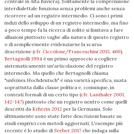
centrale in Alta Baviera). Solitamente la comprensione
interdialettale funziona senza problemi anche senza
ricorrere ad un registro intermedio. Ci sono i primi
indizi dello sviluppo di un registro intermedio, ma fino
a poco tempo fa la ricerca di solito si limitava a fare
allusioni piuttosto vaghe alla natura di questo registro
o di semplicemente evidenziarne la scarsa
descrizione (
cfr. Ciccolone/Franceschini 2015, 460
).
Bertagnolli 1994
è un primo approccio a cogliere
sistematicamente un'articolazione del registro
intermedio. Ma quello che Bertagnolli chiama
"unfeines Hochdeutsch" è una varietà specifica, usata
soprattutta dalla classe politica e, comunque, in
contesti formali di un certo tipo
(
cfr. Lanthaler 2001,
142-147
)
piuttosto che un registro neutro come quelli
descritti da
Kehrein 2012
per la Germania. Solo
ultimamente sono state fatte descrizioni basate su
studi empirici con metodi aggiornati. L'esempio più
recente è lo studio di
Seeber 2017
che indaga sulla