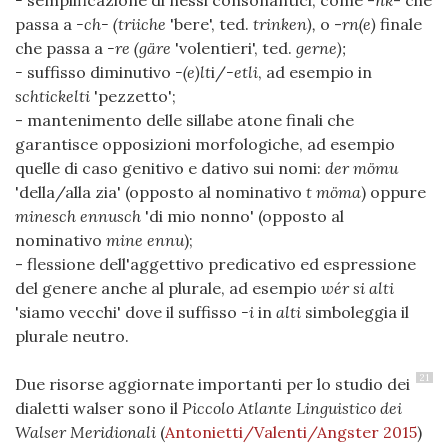
-
semplificazione di nessi consonantici, come -
nk
- che
passa a
-ch- (triiche
'bere', ted.
trinken),
o -
rn(e)
finale
che passa a
-re (gäre
'volentieri', ted.
gerne);
-
suffisso diminutivo
-(e)lt
i/
-etli
, ad esempio in
schtickelti
'pezzetto';
- mantenimento delle sillabe atone finali che
garantisce opposizioni morfologiche, ad esempio
quelle di caso genitivo e dativo sui nomi:
der mömu
'della/alla zia' (opposto al nominativo
t möma
) oppure
minesch ennusch
'di mio nonno' (opposto al
nominativo
mine ennu
);
- flessione dell'aggettivo predicativo ed espressione
del genere anche al plurale, ad esempio
wér si alti
'siamo vecchi' dove il suffisso
-i
in
alti
simboleggia il
plurale neutro.
21
Due risorse aggiornate importanti per lo studio dei
dialetti walser sono il
Piccolo Atlante Linguistico dei
Walser Meridionali
(
Antonietti/Valenti/Angster 2015
)