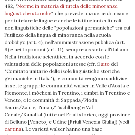
482, "
Norme in materia di tutela delle minoranze
linguistiche storiche
", che prevede una serie di misure
per tutelare le lingue e anche le istituzioni culturali
non linguistiche delle "popolazioni germaniche" tra cui
l'utilizzo della lingua di minoranza nella scuola
d'obbligo (art. 4), nell'amministrazione pubblica (art.
9) e nei toponomi (art. 11), sempre accanto all'italiano.
Nella tradizione scientifica, in accordo con le
valutazioni delle popolazioni stesse (cfr. il
sito
del
"Comitato unitario delle isole linguistiche storiche
germaniche in Italia"), le comunità vengono suddivise
in sette gruppi: le communità walser in Valle d'Aosta e
Piemonte, i mòcheni in Trentino, i cimbri in Trentino e
Veneto, e le comunità di Sappada/Plodn,
Sauris/Zahre, Timau/Tischlbong e Val
Canale/Kanaltal (tutte nel Friuli storico, oggi province
di Belluno [Veneto] e Udine [Friuli Venezia Giulia]) (vedi
cartina
). Le varietà walser hanno una base