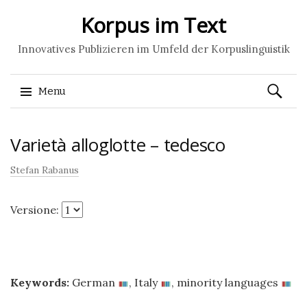
Korpus im Text
Innovatives Publizieren im Umfeld der Korpuslinguistik
Ricerca
Menu
per:
Skip
Varietà alloglotte – tedesco
to
content
Stefan Rabanus
Versione:
Keywords:
German
,
Italy
,
minority languages