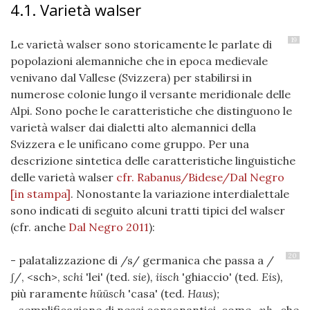
4.1. Varietà walser
19
Le varietà walser sono storicamente le parlate di
popolazioni alemanniche che in epoca medievale
venivano dal Vallese (Svizzera) per stabilirsi in
numerose colonie lungo il versante meridionale delle
Alpi. Sono poche le caratteristiche che distinguono le
varietà walser dai dialetti alto alemannici della
Svizzera e le unificano come gruppo. Per una
descrizione sintetica delle caratteristiche linguistiche
delle varietà walser
cfr. Rabanus/Bidese/Dal Negro
[in stampa]
. Nonostante la variazione interdialettale
sono indicati di seguito alcuni tratti tipici del walser
(cfr. anche
Dal Negro 2011
):
20
- palatalizzazione di /s/ germanica che passa a /
ʃ/, <sch>,
schi
'lei' (ted.
sie), iisch
'ghiaccio' (ted.
Eis),
più raramente
hüüsch
'casa' (ted.
Haus);