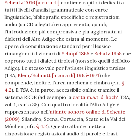
Scheutz 2016 [a cura di]
contiene capitoli dedicati a
tutti i livelli d'analisi grammaticale con carte
linguistiche, bibliografie specifiche e registrazioni
audio (su CD allegato) e rappresenta, quindi,
l'introduzione più comprensiva e più aggiornata ai
dialetti dell'Alto Adige che esista al momento. Le
opere di consultazione standard per il lessico
rimangono i dizionari di
Schöpf 1866
e
Schatz 1955
che
coprono tutti i dialetti tirolesi (non solo quelli dell'Alto
Adige). Lo stesso vale per l'
Atlante linguistico tirolese
(TSA,
Klein/Schmitt [a cura di] 1965–1971
) che
comprende, inoltre, l'area mòchena e cimbra (cfr.
§
4.2
). Il TSA è, in parte, accessibile online tramite il
sistema REDE (ad esempio la
carta m.a.t.
ô
'hoch'
, TSA,
vol. 1, carta 35). Con quattro località l'Alto Adige è
rappresentato nell'
atlante sonoro online di Scheutz
(2009)
: Silandro, Scena, Cortaccia, Sesto (e la Val dei
Mòcheni, cfr.
§ 4.2
). Questo atlante mette a
disposizione registrazioni audio di parole e frasi.