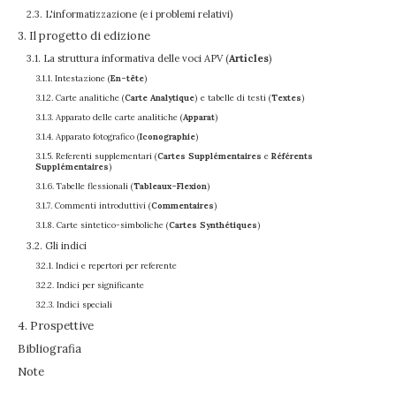
2.3. L'informatizzazione (e i problemi relativi)
3. Il progetto di edizione
3.1. La struttura informativa delle voci APV (
Articles
)
3.1.1. Intestazione (
En-tête
)
3.1.2. Carte analitiche (
Carte Analytique
) e tabelle di testi (
Textes
)
3.1.3. Apparato delle carte analitiche (
Apparat
)
3.1.4. Apparato fotografico (
Iconographie
)
3.1.5. Referenti supplementari (
Cartes Supplémentaires
e
Référents
Supplémentaires
)
3.1.6. Tabelle flessionali (
Tableaux-Flexion
)
3.1.7. Commenti introduttivi (
Commentaires
)
3.1.8. Carte sintetico-simboliche (
Cartes Synthétiques
)
3.2. Gli indici
3.2.1. Indici e repertori per referente
3.2.2. Indici per significante
3.2.3. Indici speciali
4. Prospettive
Bibliografia
Note