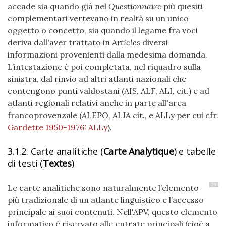
accade sia quando già nel
Questionnaire
più quesiti
complementari vertevano in realtà su un unico
oggetto o concetto, sia quando il legame fra voci
deriva dall'aver trattato in
Articles
diversi
informazioni provenienti dalla medesima domanda.
L’intestazione è poi completata, nel riquadro sulla
sinistra, dal rinvio ad altri atlanti nazionali che
contengono punti valdostani (AIS, ALF, ALI, cit.) e ad
atlanti regionali relativi anche in parte all'area
francoprovenzale (ALEPO, ALJA cit., e ALLy per cui cfr.
Gardette 1950-1976: ALLy
).
3.1.2. Carte analitiche (
Carte Analytique
) e tabelle
di testi (
Textes
)
29
Le carte analitiche sono naturalmente l’elemento
più tradizionale di un atlante linguistico e l’accesso
principale ai suoi contenuti. Nell'APV, questo elemento
informativo è riservato alle entrate principali (cioè a