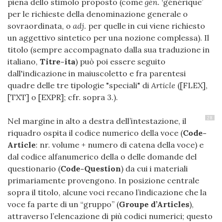
piena dello stimolo proposto (come
gén.
‘générique’
per le richieste della denominazione generale o
sovraordinata, o
adj.
per quelle in cui viene richiesto
un aggettivo sintetico per una nozione complessa). Il
titolo (sempre accompagnato dalla sua traduzione in
italiano,
Titre-ita
) può poi essere seguito
dall'indicazione in maiuscoletto e fra parentesi
quadre delle tre tipologie "speciali" di
Article
([FLEX],
[TXT] o [EXPR]; cfr. sopra 3.).
28
Nel margine in alto a destra dell’intestazione, il
riquadro ospita il codice numerico della voce (
Code-
Article
: nr. volume + numero di catena della voce) e
dal codice alfanumerico della o delle domande del
questionario (
Code-Question
) da cui i materiali
primariamente provengono. In posizione centrale
sopra il titolo, alcune voci recano l’indicazione che la
voce fa parte di un “gruppo” (
Groupe d’Articles
),
attraverso l’elencazione di più codici numerici; questo