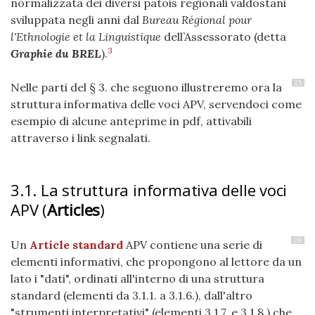
normalizzata dei diversi patois regionali valdostani
sviluppata negli anni dal
Bureau Régional pour
l'Ethnologie et la Linguistique
dell’Assessorato (detta
3
Graphie du BREL
).
25
Nelle parti del § 3. che seguono illustreremo ora la
struttura informativa delle voci APV, servendoci come
esempio di alcune anteprime in pdf, attivabili
attraverso i link segnalati.
3.1. La struttura informativa delle voci
APV (
Articles
)
26
Un
Article
standard
APV contiene una serie di
elementi informativi, che propongono al lettore da un
lato i "dati", ordinati all'interno di una struttura
standard (elementi da 3.1.1. a 3.1.6.), dall'altro
"strumenti interpretativi" (elementi 3.1.7. e 3.1.8.) che