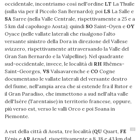
occidentale, incontriamo così nell'ordine
LT
La Thuile
(sulla via per il Piccolo San Bernardo); poi
LS
La Salle e
SA
Sarre (nella Valle Centrale, rispettivamente a 25 e a
5 km dal capoluogo Aosta); quindi
SO
Saint-Oyen e
OY
Oyace (nelle vallate laterali che risalgono l’alto
versante sinistro della Dora in direzione del Vallese
svizzero, rispettivamente attraversando la Valle del
Gran San Bernardo e la Valpelline). Nel quadrante
sud-occidentale, invece, le località di
RH
Rhêmes-
Saint-Georges,
VS
Valsavarenche e
CO
Cogne
documentano le vallate laterali del versante destro
del fiume, nell'ampia area che si estende fra il Rutor e
il Gran Paradiso, che immettono a sud nell'alta valle
dell'Isère (Tarentaise) in territorio francese, oppure,
più verso est, verso le valli Orco e poi Soana in
Piemonte.
13
A est della città di Aosta, tre località (
QU
Quart,
FE
Fénis e
AR
Arnad, rispettivamente a 8, 18 e 43 km dal