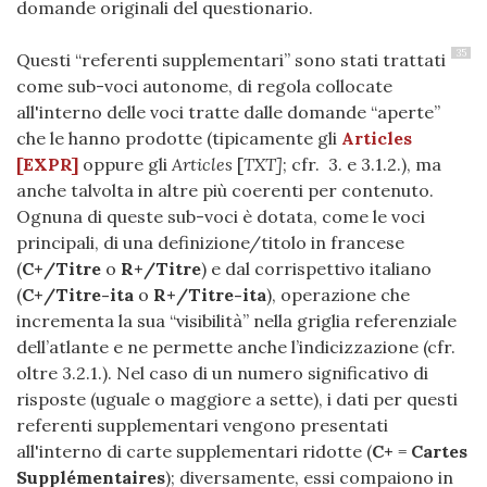
domande originali del questionario.
35
Questi “referenti supplementari” sono stati trattati
come sub-voci autonome, di regola collocate
all'interno delle voci tratte dalle domande “aperte”
che le hanno prodotte (tipicamente gli
Articles
[EXPR]
oppure gli
Articles
[
TXT]
; cfr.
3. e 3.1.2.
), ma
anche talvolta in altre più coerenti per contenuto.
Ognuna di queste sub-voci è dotata, come le voci
principali, di una definizione/titolo in francese
(
C+/Titre
o
R+/Titre
) e dal corrispettivo italiano
(
C+/Titre-ita
o
R+/Titre-ita
), operazione che
incrementa la sua “visibilità” nella griglia referenziale
dell’atlante e ne permette anche l’indicizzazione (cfr.
oltre
3.2.1.
). Nel caso di un numero significativo di
risposte (uguale o maggiore a sette), i dati per questi
referenti supplementari vengono presentati
all'interno di carte supplementari ridotte (
C+
=
Cartes
Supplémentaires
); diversamente, essi compaiono in