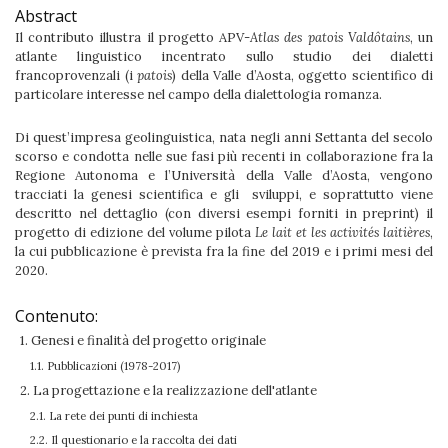
Abstract
Il contributo illustra il progetto APV-
Atlas des patois Valdôtains
, un
atlante linguistico incentrato sullo studio dei dialetti
francoprovenzali (i
patois
) della Valle d’Aosta, oggetto scientifico di
particolare interesse nel campo della dialettologia romanza.
Di quest’impresa geolinguistica, nata negli anni Settanta del secolo
scorso e condotta nelle sue fasi più recenti in collaborazione fra la
Regione Autonoma e l’Università della Valle d’Aosta, vengono
tracciati la genesi scientifica e gli sviluppi, e soprattutto viene
descritto nel dettaglio (con diversi esempi forniti in preprint) il
progetto di edizione del volume pilota
Le lait et les activités laitières
,
la cui pubblicazione è prevista fra la fine del 2019 e i primi mesi del
2020.
Contenuto:
1. Genesi e finalità del progetto originale
1.1. Pubblicazioni (1978-2017)
2. La progettazione e la realizzazione dell'atlante
2.1. La rete dei punti di inchiesta
2.2. Il questionario e la raccolta dei dati