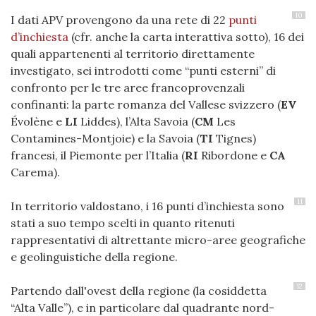
10
I dati APV provengono da una rete di 22
punti
d’inchiesta
(cfr. anche la carta interattiva sotto), 16 dei
quali appartenenti al territorio direttamente
investigato, sei introdotti come “punti esterni” di
confronto per le tre aree francoprovenzali
confinanti: la parte romanza del Vallese svizzero (
EV
Évolène e
LI
Liddes), l’Alta Savoia (
CM
Les
Contamines-Montjoie) e la Savoia (
TI
Tignes)
francesi, il Piemonte per l’Italia (
RI
Ribordone e
CA
Carema).
11
In territorio valdostano, i 16 punti d’inchiesta sono
stati a suo tempo scelti in quanto ritenuti
rappresentativi di altrettante micro-aree geografiche
e geolinguistiche della regione.
12
Partendo dall'ovest della regione (la cosiddetta
“Alta Valle”), e in particolare dal quadrante nord-