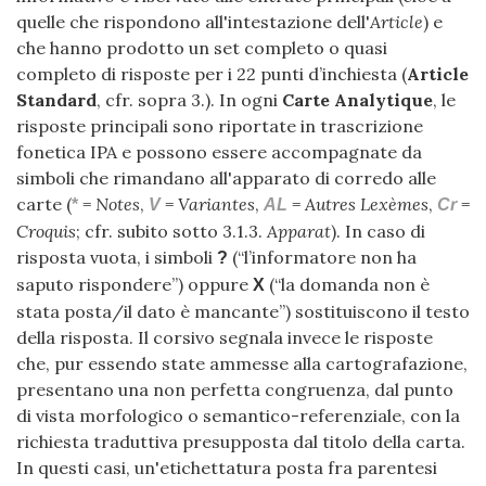
quelle che rispondono all'intestazione dell'
Article
) e
che hanno prodotto un set completo o quasi
completo di risposte per i 22 punti d’inchiesta (
Article
Standard
, cfr. sopra 3.). In ogni
Carte Analytique
, le
risposte principali sono riportate in trascrizione
fonetica IPA e possono essere accompagnate da
simboli che rimandano all'apparato di corredo alle
carte (
=
Notes
,
=
Variantes
,
=
Autres Lexèmes
,
=
*
V
AL
Cr
Croquis
; cfr. subito sotto 3.1.3.
Apparat
). In caso di
risposta vuota, i simboli
(“l’informatore non ha
?
saputo rispondere”) oppure
(“la domanda non è
X
stata posta/il dato è mancante”) sostituiscono il testo
della risposta. Il corsivo segnala invece le risposte
che, pur essendo state ammesse alla cartografazione,
presentano una non perfetta congruenza, dal punto
di vista morfologico o semantico-referenziale, con la
richiesta traduttiva presupposta dal titolo della carta.
In questi casi, un'etichettatura posta fra parentesi