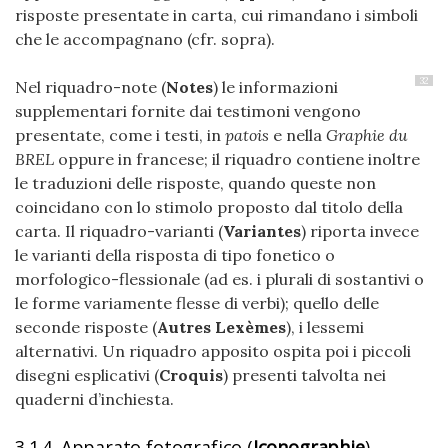
risposte presentate in carta, cui rimandano i simboli
che le accompagnano (cfr. sopra).
32
Nel riquadro-note (
Notes
) le informazioni
supplementari fornite dai testimoni vengono
presentate, come i testi, in
patois
e nella
Graphie du
BREL
oppure in francese; il riquadro contiene inoltre
le traduzioni delle risposte, quando queste non
coincidano con lo stimolo proposto dal titolo della
carta. Il riquadro-varianti (
Variantes
) riporta invece
le varianti della risposta di tipo fonetico o
morfologico-flessionale (ad es. i plurali di sostantivi o
le forme variamente flesse di verbi); quello delle
seconde risposte (
Autres Lexèmes
), i lessemi
alternativi. Un riquadro apposito ospita poi i piccoli
disegni esplicativi (
Croquis
) presenti talvolta nei
quaderni d’inchiesta.
3.1.4. Apparato fotografico (
Iconographie
)