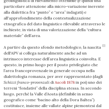
geolinguistica di rilevamento ottenibile (e quindi una
particolare attenzione alla micro-variazione inerente
alla dialettica fra “punto” e “area” indagati) e
all'approfondimento della contestualizzazione
etnografica del dato linguistico rilevabile attraverso le
inchieste, in vista di una valorizzazione della “cultura
materiale” dell’area.
4
A partire da questo sfondo metodologico, la nascita
dell'APV si collega naturalmente anche ad un
intrinseco interesse dell’area linguistica coinvolta. E
questo, in primo luogo per il posto privilegiato che
l’area francoprovenzale in generale occupa nella
dialettologia romanza, per aver rappresentato (dagli
Schizzi franco-provenzali
di
Ascoli 1878
in poi) uno dei
terreni “fondativi” della disciplina stessa. In secondo
luogo, perché la Valle d’Aosta (definibile in senso
geografico come “bacino alto della Dora Baltea”)
costituisce, insieme alle vallate alpine piemontesi dal