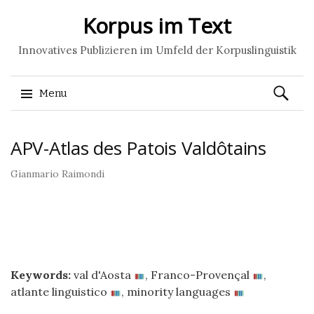
Korpus im Text
Innovatives Publizieren im Umfeld der Korpuslinguistik
Ricerca
Menu
per:
Skip
APV-Atlas des Patois Valdôtains
to
content
Gianmario Raimondi
Keywords:
val d'Aosta
,
Franco-Provençal
,
atlante linguistico
,
minority languages