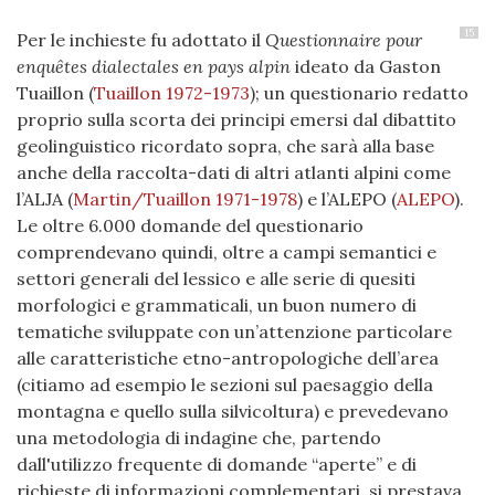
15
Per le inchieste fu adottato il
Questionnaire pour
enquêtes dialectales en pays alpin
ideato da Gaston
Tuaillon
(
Tuaillon 1972-1973
)
; un questionario redatto
proprio sulla scorta dei principi emersi dal dibattito
geolinguistico ricordato sopra, che sarà alla base
anche della raccolta-dati di altri atlanti alpini come
l’ALJA
(
Martin/Tuaillon 1971-1978
)
e l’ALEPO
(
ALEPO
)
.
Le oltre 6.000 domande del questionario
comprendevano quindi, oltre a campi semantici e
settori generali del lessico e alle serie di quesiti
morfologici e grammaticali, un buon numero di
tematiche sviluppate con un’attenzione particolare
alle caratteristiche etno-antropologiche dell’area
(citiamo ad esempio le sezioni sul paesaggio della
montagna e quello sulla silvicoltura) e prevedevano
una metodologia di indagine che, partendo
dall'utilizzo frequente di domande “aperte” e di
richieste di informazioni complementari, si prestava