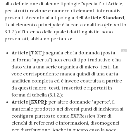
alla definizione di alcune tipologie "speciali" di
Article
,
per strutturazione e numero di elementi informativi
presenti. Accanto alla tipologia dell'
Article Standard
,
il cui elemento principale è la carta analitica (cfr. sotto
3.1.2.) all'interno della quale i dati linguistici sono
presentati, abbiamo pertanto:
23
Article [TXT]:
segnala che la domanda (posta
in forma “aperta”) non era di tipo traduttivo e ha
dato vita a una serie organica di micro-testi. La
voce corrispondente manca quindi di una carta
analitica completa ed è invece costruita a partire
da questi micro-testi, trascritti e riportati in
forma di tabella (3.1.2.);
Article [EXPR]:
per altre domande "aperte", il
materiale prodotto nei diversi punti di inchiesta si
configura piuttosto come
EXPRession libre
di
elenchi di referenti e informazioni, disomogenei
per distribuzione. Anche in questo caso la voce