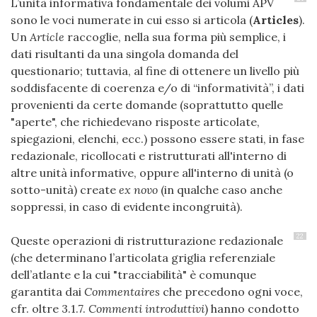
L’unità informativa fondamentale dei volumi APV
sono le voci numerate in cui esso si articola (
Articles
).
Un
Article
raccoglie, nella sua forma più semplice, i
dati risultanti da una singola domanda del
questionario; tuttavia, al fine di ottenere un livello più
soddisfacente di coerenza e/o di “informatività”, i dati
provenienti da certe domande (soprattutto quelle
"aperte", che richiedevano risposte articolate,
spiegazioni, elenchi, ecc.) possono essere stati, in fase
redazionale, ricollocati e ristrutturati all'interno di
altre unità informative, oppure all'interno di unità (o
sotto-unità) create
ex novo
(in qualche caso anche
soppressi, in caso di evidente incongruità).
22
Queste operazioni di ristrutturazione redazionale
(che determinano l’articolata griglia referenziale
dell’atlante e la cui "tracciabilità" è comunque
garantita dai
Commentaires
che precedono ogni voce,
cfr. oltre 3.1.7.
Commenti introduttivi
) hanno condotto