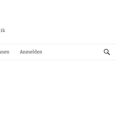
tik
Suchen
nnen
Anmelden
nach: