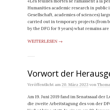
«Les feuilles mortes se ramassent à la pel
Humanities academic research in public i
Gesellschaft, academies of sciences) large
carried out in temporary projects (from b
by the DFG for 9 years) what remains are 
WEITERLESEN →
Vorwort der Herausg
Veröffentlicht am
20. März 2023
von
Thoma
Am 19. Juni 2019 fand im Senatssaal der
die zweite Arbeitstagung des von der D