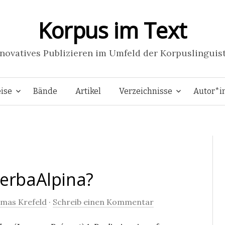
Korpus im Text
novatives Publizieren im Umfeld der Korpuslinguis
Springe
ise
Bände
Artikel
Verzeichnisse
Autor*i
zum
Inhalt
VerbaAlpina?
mas Krefeld
·
Schreib einen Kommentar