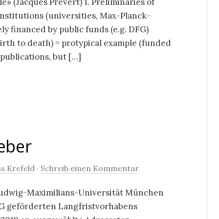
le» (Jacques Prévert) 1. Preliminaries of
nstitutions (universities, Max-Planck-
ly financed by public funds (e.g. DFG)
irth to death) = protypical example (funded
publications, but […]
eber
s Krefeld
·
Schreib einen Kommentar
 Ludwig-Maximilians-Universität München
FG geförderten Langfristvorhabens