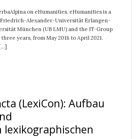
 VerbaAlpina on eHumanities. eHumanities is a
 of Friedrich-Alexander-Universität Erlangen-
rsität München (UB LMU) and the IT-Group
 three years, from May 2018 to April 2021.
[…]
cta (LexiCon): Aufbau
und
n lexikographischen