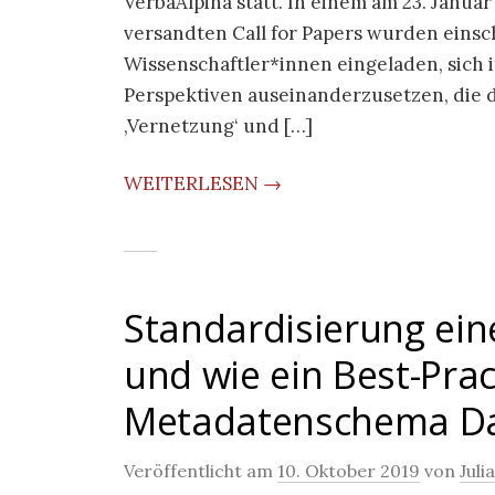
VerbaAlpina statt. In einem am 23. Janua
versandten Call for Papers wurden einsch
Wissenschaftler*innen eingeladen, sich 
Perspektiven auseinanderzusetzen, die du
‚Vernetzung‘ und […]
WEITERLESEN →
Standardisierung ei
und wie ein Best-Prac
Metadatenschema Da
Veröffentlicht am
10. Oktober 2019
von
Juli