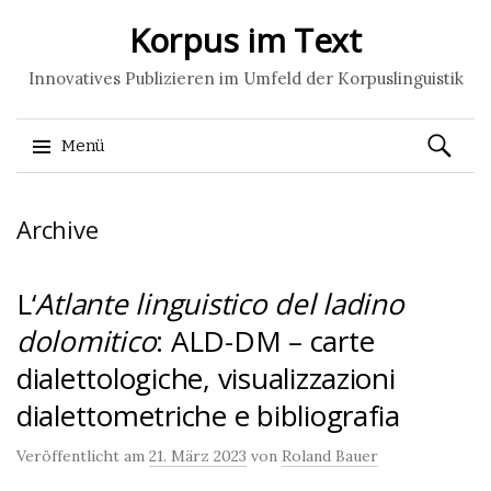
Korpus im Text
Innovatives Publizieren im Umfeld der Korpuslinguistik
Suchen
Menü
nach:
Springe
Archive
zum
Inhalt
L‘
Atlante linguistico del ladino
dolomitico
: ALD-DM – carte
dialettologiche, visualizzazioni
dialettometriche e bibliografia
Veröffentlicht am
21. März 2023
von
Roland Bauer