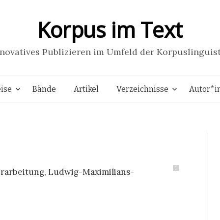
Korpus im Text
novatives Publizieren im Umfeld der Korpuslinguis
Springe
ise
Bände
Artikel
Verzeichnisse
Autor*i
zum
Inhalt
1
rarbeitung, Ludwig-Maximilians-