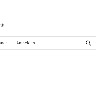
tik
Suchen
nnen
Anmelden
nach: