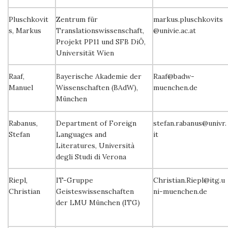
Pluschkovit
Zentrum für
markus.pluschkovits
s, Markus
Translationswissenschaft,
@univie.ac.at
Projekt PP11 und SFB DiÖ,
Universität Wien
Raaf,
Bayerische Akademie der
Raaf@badw-
Manuel
Wissenschaften (BAdW),
muenchen.de
München
Rabanus,
Department of Foreign
stefan.rabanus@univr.
Stefan
Languages and
it
Literatures, Università
degli Studi di Verona
Riepl,
IT-Gruppe
Christian.Riepl@itg.u
Christian
Geisteswissenschaften
ni-muenchen.de
der LMU München (ITG)