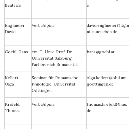
Beatrice
e
Englmeier,
VerbaAlpina
david.englmeier@itg.u
David
ni-muenchen.de
Goebl, Hans
em. O. Univ.-Prof. Dr.,
hans@goebl.at
Universität Salzburg,
Fachbereich Romanistik
Kellert,
Seminar für Romanische
olga.kellert@phil.uni-
Olga
Philologie, Universität
goettingen.de
Göttingen
Krefeld,
VerbaAlpina
thomas.krefeld@lmu.
Thomas
de