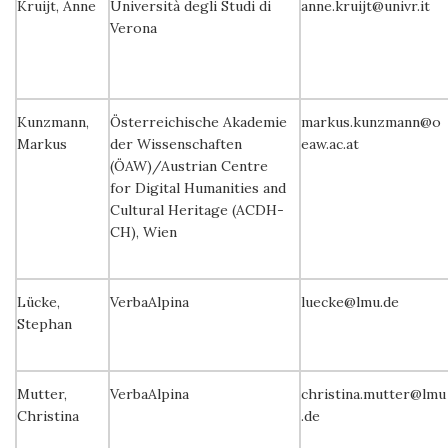
Kruijt, Anne
Università degli Studi di
anne.kruijt@univr.it
Verona
Kunzmann,
Österreichische Akademie
markus.kunzmann@o
Markus
der Wissenschaften
eaw.ac.at
(ÖAW)/Austrian Centre
for Digital Humanities and
Cultural Heritage (ACDH-
CH), Wien
Lücke,
VerbaAlpina
luecke@lmu.de
Stephan
Mutter,
VerbaAlpina
christina.mutter@lmu
Christina
.de