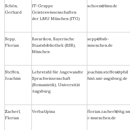
Schön,
IT-Gruppe
schoen@lmu.de
Gerhard
Geisteswissenschaften
der LMU München (ITG)
Sepp,
Bavarikon, Bayerische
sepp@bsb-
Florian
Staatsbibliothek (BSB),
muenchen.de
München
Steffen,
Lehrstuhl für Angewandte
joachim.steffen@phil
Joachim
Sprachwissenschaft
hist.uni-augsburg.de
(Romanistik), Universität
Augsburg
Zacherl,
VerbaAlpina
florian.zacherl@itg.un
Florian
i-muenchen.de