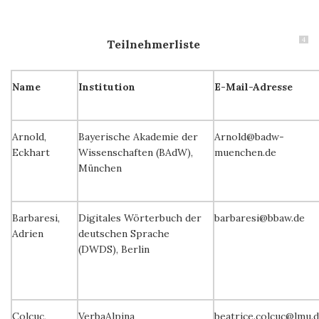
4
Teilnehmerliste
Name
Institution
E-Mail-Adresse
Arnold,
Bayerische Akademie der
Arnold@badw-
Eckhart
Wissenschaften (BAdW),
muenchen.de
München
Barbaresi,
Digitales Wörterbuch der
barbaresi@bbaw.de
Adrien
deutschen Sprache
(DWDS), Berlin
Colcuc,
VerbaAlpina
beatrice.colcuc@lmu.d