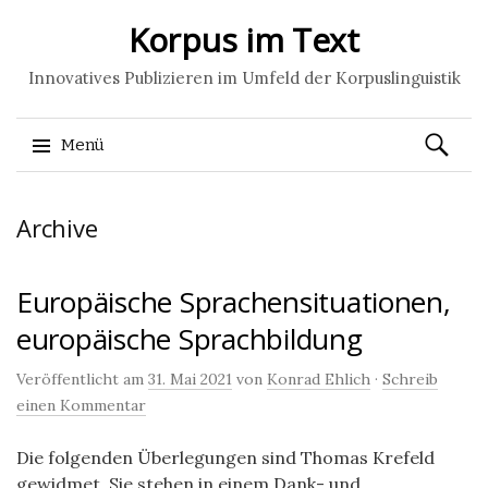
Korpus im Text
Innovatives Publizieren im Umfeld der Korpuslinguistik
Suchen
Menü
nach:
Springe
Archive
zum
Inhalt
Europäische Sprachensituationen,
europäische Sprachbildung
Veröffentlicht am
31. Mai 2021
von
Konrad Ehlich
·
Schreib
einen Kommentar
Die folgenden Überlegungen sind Thomas Krefeld
gewidmet. Sie stehen in einem Dank- und