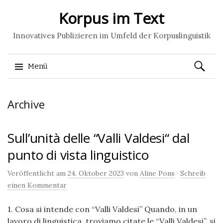
Korpus im Text
Innovatives Publizieren im Umfeld der Korpuslinguistik
Suchen
Menü
nach:
Springe
Archive
zum
Inhalt
Sull’unità delle “Valli Valdesi“ dal
punto di vista linguistico
Veröffentlicht am
24. Oktober 2023
von
Aline Pons
·
Schreib
einen Kommentar
1. Cosa si intende con “Valli Valdesi” Quando, in un
lavoro di linguistica, troviamo citate le “Valli Valdesi”, si