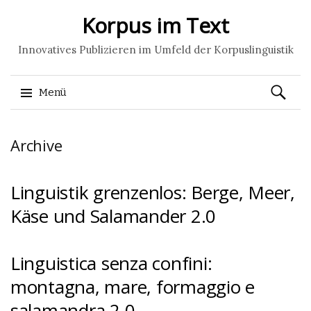
Korpus im Text
Innovatives Publizieren im Umfeld der Korpuslinguistik
Suchen
Menü
nach:
Springe
Archive
zum
Inhalt
Linguistik grenzenlos: Berge, Meer,
Käse und Salamander 2.0
Linguistica senza confini:
montagna, mare, formaggio e
salamandra 2.0