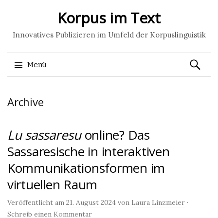
Korpus im Text
Innovatives Publizieren im Umfeld der Korpuslinguistik
Suchen
Menü
nach:
Springe
Archive
zum
Inhalt
Lu sassaresu
online? Das
Sassaresische in interaktiven
Kommunikationsformen im
virtuellen Raum
Veröffentlicht am
21. August 2024
von
Laura Linzmeier
·
Schreib einen Kommentar