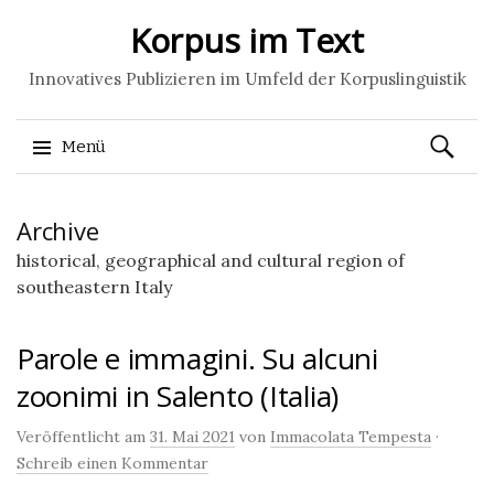
Korpus im Text
Innovatives Publizieren im Umfeld der Korpuslinguistik
Suchen
Menü
nach:
Springe
Archive
zum
Inhalt
historical, geographical and cultural region of
southeastern Italy
Parole e immagini. Su alcuni
zoonimi in Salento (Italia)
Veröffentlicht am
31. Mai 2021
von
Immacolata Tempesta
·
Schreib einen Kommentar